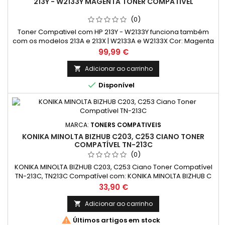
213Y - W2133Y MAGENTA TONER COMPATIVEL
(0)
Toner Compativel com HP 213Y - W2133Y funciona também
com os modelos 213A e 213X | W2133A e W2133X Cor: Magenta
Rendimento Médio: 12.000 Páginas* *Rendimento médio de
Preço
99,99 €
páginas: (Média com base na norma ISO/IEC 24711 e
impressão contínua. O rendimento real varia
Adicionar ao carrinho

consideravelmente com base no conteúdo das páginas

Disponível
impressas e noutros factores.)
MARCA:
TONERS COMPATIVEIS
KONIKA MINOLTA BIZHUB C203, C253 CIANO TONER
COMPATÍVEL TN-213C
(0)
KONIKA MINOLTA BIZHUB C203, C253 Ciano Toner Compatível
TN-213C, TN213C Compatível com: KONIKA MINOLTA BIZHUB C
203, C 253
Preço
33,90 €
Adicionar ao carrinho


Últimos artigos em stock