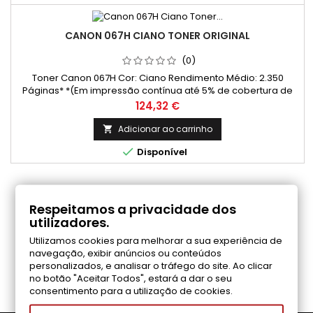
CANON 067H CIANO TONER ORIGINAL
(0)
Toner Canon 067H Cor: Ciano Rendimento Médio: 2.350
Páginas* *(Em impressão contínua até 5% de cobertura de
uma Folha A4)
Preço
124,32 €
Adicionar ao carrinho


Disponível
COMENTÁRIOS (0)
Respeitamos a privacidade dos
utilizadores.
Utilizamos cookies para melhorar a sua experiência de
Seja o primeiro a fazer uma avaliação
navegação, exibir anúncios ou conteúdos
personalizados, e analisar o tráfego do site. Ao clicar
no botão "Aceitar Todos", estará a dar o seu
consentimento para a utilização de cookies.