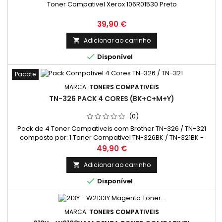
Toner Compativel Xerox 106R01530 Preto
Preço
39,90 €
Adicionar ao carrinho


Disponível
Pacote
MARCA:
TONERS COMPATIVEIS
TN-326 PACK 4 CORES (BK+C+M+Y)
(0)
Pack de 4 Toner Compativeis com Brother TN-326 / TN-321
composto por: 1 Toner Compativel TN-326BK / TN-321BK -
PRETO - ALTA CAPACIDADE; 1 Toner Compativel TN-326C / TN-
Preço
49,90 €
321C - CIANO - ALTA CAPACIDADE;1 Toner Compativel TN-326M
/ TN-321M - MAGENTA - ALTA CAPACIDADE;1 Toner Compativel
Adicionar ao carrinho

TN-326Y / TN-321Y - AMARELO - ALTA CAPACIDADE

Disponível
MARCA:
TONERS COMPATIVEIS