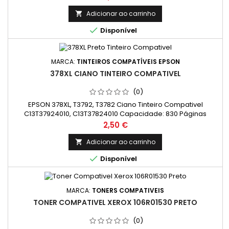
Adicionar ao carrinho


Disponível
MARCA:
TINTEIROS COMPATÍVEIS EPSON
378XL CIANO TINTEIRO COMPATIVEL
(0)
EPSON 378XL, T3792, T3782 Ciano Tinteiro Compativel
C13T37924010, C13T37824010 Capacidade: 830 Páginas
Preço
2,50 €
Adicionar ao carrinho


Disponível
MARCA:
TONERS COMPATIVEIS
TONER COMPATIVEL XEROX 106R01530 PRETO
(0)