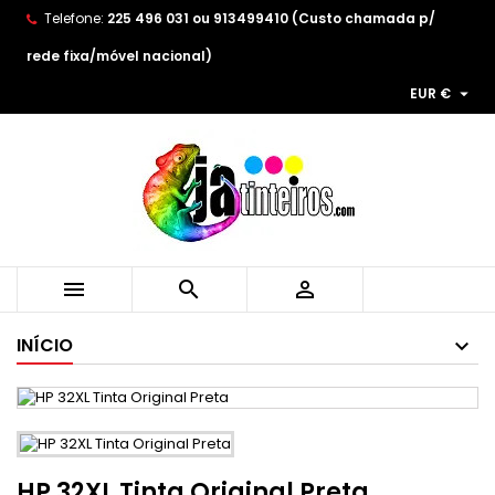
Telefone:
225 496 031 ou 913499410 (Custo chamada p/
×
×
×
As minhas listas de desejos
((title))
Entrar
rede fixa/móvel nacional)

EUR €
You need to be logged in to save products in your
((label))
wishlist.
add_circle_outline
Create new list
((cancelText))
((loginText))
((cancelText))
((createText))



INÍCIO
HP 32XL Tinta Original Preta