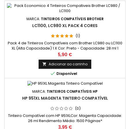
MARCA:
TINTEIROS COMPATÍVEIS BROTHER
LC1100, LC980 XL PACK 4 CORES
(1)
Pack 4 de Tinteiros Compatíveis com Brother LC980 ou LC1100
XL (Alta Capacidade) 1 X Cor: Preto - Capacidade: 28 ml 1
X Cor: Ciano - Capacidade: 18 ml 1 X Cor: Magenta
Preço
5,90 €
- Capacidade: 18 ml 1 X Cor: Amarelo - Capacidade: 18 ml
Adicionar ao carrinho


Disponível
MARCA:
TINTEIROS COMPATÍVEIS HP
HP 951XL MAGENTA TINTEIRO COMPATÍVEL
(0)
Tinteiro Compatível com HP 951XLCor: Magenta Capacidade:
26 ml Rendimento Médio: 1500 Páginas*
Preço
3,95 €