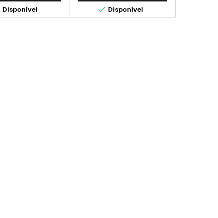
econômico, é a escolha


Disponível
Disponível
perfeita para quem busca
resultados consistentes e
sustentáveis. Cor: Tricolor
Quantidade: 28ml