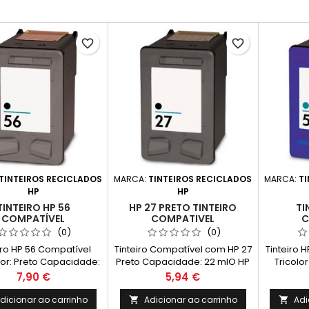
favorite_border
favorite_border
TINTEIROS RECICLADOS
MARCA:
TINTEIROS RECICLADOS
MARCA:
TI
HP
HP
TINTEIRO HP 56
HP 27 PRETO TINTEIRO
TI
COMPATÍVEL
COMPATIVEL
C
(0)
(0)
iro HP 56 Compatível
Tinteiro Compatível com HP 27
Tinteiro 
or: Preto Capacidade:
Preto Capacidade: 22 mlO HP
Tricolo
Rendimento Médio: 520
27 Preto Tinteiro Compatível
Preço
Preço
7,90 €
5,94 €
as* *(Média com base
oferece impressões de alta
orma ISO/IEC 24711 e
qualidade com textos nítidos
dicionar ao carrinho
Adicionar ao carrinho
Adi

