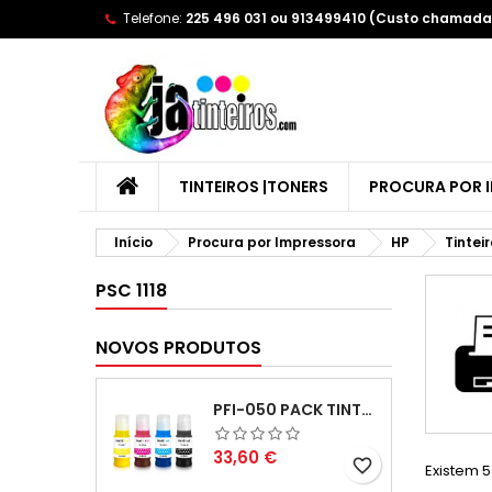
Telefone:
225 496 031 ou 913499410 (Custo chamada 
A
(
C
E
add_circle_outline
((
Yo
Wi
TINTEIROS |TONERS
PROCURA POR 
Início
Procura por Impressora
HP
Tintei
PSC 1118
NOVOS PRODUTOS
PFI-050 PACK TINTAS COMPATIVEIS
Preço
33,60 €
favorite_border
Existem 5