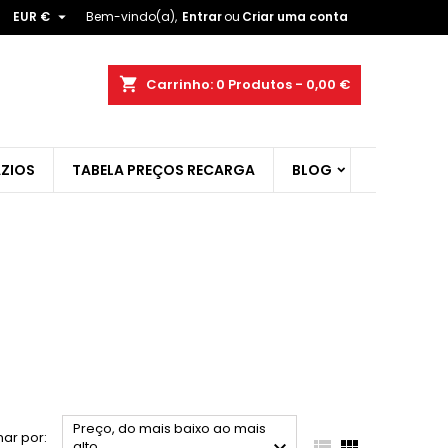

EUR €
Bem-vindo(a),
Entrar
ou
Criar uma conta
×
×
×
×
shopping_cart
Carrinho:
0
Produtos - 0,00 €
ZIOS
TABELA PREÇOS RECARGA
BLOG
)
r
t
Preço, do mais baixo ao mais
ar por:


alto