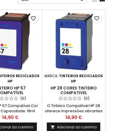

favorite_border
favorite_border
NTEIROS RECICLADOS
MARCA:
TINTEIROS RECICLADOS
HP
HP
NTEIRO HP 57
HP 28 CORES TINTEIRO
OMPATÍVEL
COMPATIVEL
(0)
(0)
HP 57 Compatível Cor:
O Tinteiro Compatível HP 28
r Capacidade: 18ml
oferece impressões vibrantes
e de alta qualidade, ideal
Preço
Preço
14,90 €
14,90 €
para fotos e documentos
coloridos. Fácil de instalar e
cionar ao carrinho
Adicionar ao carrinho
