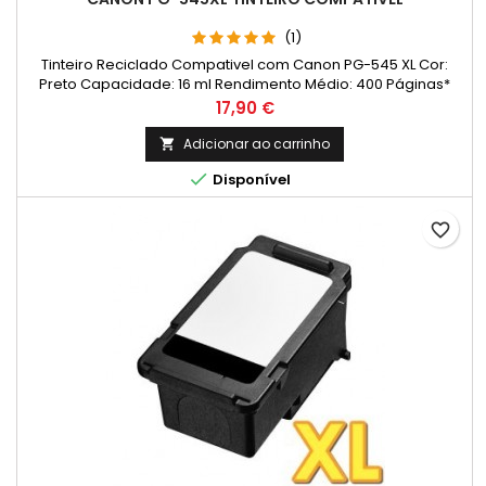
(1)
Tinteiro Reciclado Compativel com Canon PG-545 XL Cor:
Preto Capacidade: 16 ml Rendimento Médio: 400 Páginas*
Preço
17,90 €
Adicionar ao carrinho


Disponível
favorite_border