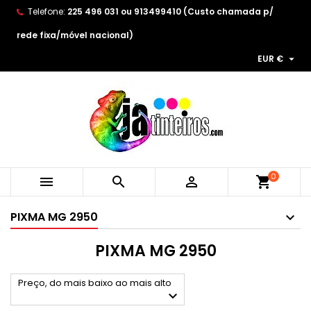
Telefone:
225 496 031 ou 913499410 (Custo chamada p/
×
×
×
×
As minhas listas de desejos
((modalTitle))
Create wishlist
Entrar
rede fixa/móvel nacional)

EUR €
Create new list
add_circle_outline
((confirmMessage))
You need to be logged in to save products in your
Wishlist name
wishlist.
((cancelText))
((modalDeleteText))
Cancelar
Entrar
Cancelar
Create wishlist
0



shopping_cart
PIXMA MG 2950
PIXMA MG 2950
Preço, do mais baixo ao mais alto
