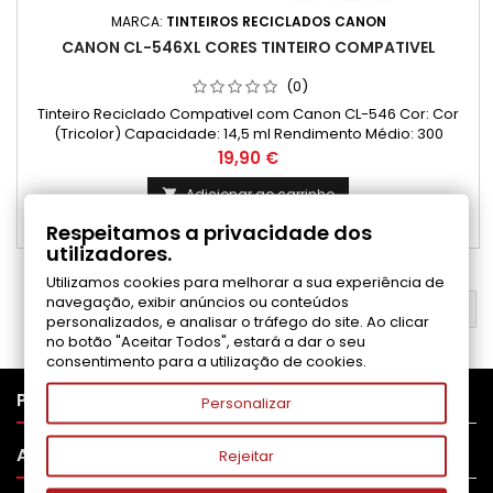
MARCA:
TINTEIROS RECICLADOS CANON
CANON CL-546XL CORES TINTEIRO COMPATIVEL
(0)
Tinteiro Reciclado Compativel com Canon CL-546 Cor: Cor
(Tricolor) Capacidade: 14,5 ml Rendimento Médio: 300
Páginas*
Preço
19,90 €
Adicionar ao carrinho

Respeitamos a privacidade dos

Disponível
utilizadores.
Utilizamos cookies para melhorar a sua experiência de
navegação, exibir anúncios ou conteúdos
VOLTAR AO TOPO

personalizados, e analisar o tráfego do site. Ao clicar
no botão "Aceitar Todos", estará a dar o seu
consentimento para a utilização de cookies.

PRODUTOS
Personalizar

APOIO AO CLIENTE
Rejeitar