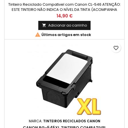
Tinteiro Reciclado Compativel com Canon CL-546 ATENÇÃO:
ESTE TINTEIRO NÃO INDICA O NÍVEL DA TINTA (ACOMPANHA
COM INSTRUÇÕES) Cor: Cor (Tricolor) Capacidade: 6 ml
Preço
14,90 €
Rendimento Médio: 180 Páginas*
Adicionar ao carrinho


Últimos artigos em stock
favorite_border
MARCA:
TINTEIROS RECICLADOS CANON
CANON PG-545XL TINTEIRO COMPATIVEL