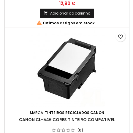
COM INSTRUÇÕES) Cor: Preto Capacidade: 6 ml Rendimento
Preço
12,90 €
Médio: 180 Páginas*
Adicionar ao carrinho


Últimos artigos em stock
favorite_border
MARCA:
TINTEIROS RECICLADOS CANON
CANON CL-546 CORES TINTEIRO COMPATIVEL
(0)