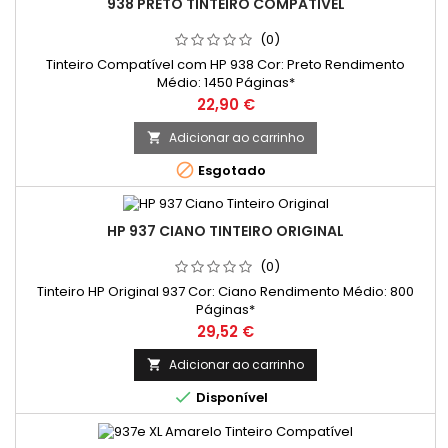
938 PRETO TINTEIRO COMPATÍVEL
(0)
Tinteiro Compatível com HP 938 Cor: Preto Rendimento
Médio: 1450 Páginas*
Preço
22,90 €
Adicionar ao carrinho


Esgotado
HP 937 CIANO TINTEIRO ORIGINAL
(0)
Tinteiro HP Original 937 Cor: Ciano Rendimento Médio: 800
Páginas*
Preço
29,52 €
Adicionar ao carrinho


Disponível