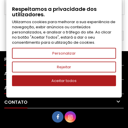
Adicionar ao carrinho

Respeitamos a privacidade dos

Disponível
utilizadores.
Utilizamos cookies para melhorar a sua experiência de
1
2
Próximo

navegação, exibir anúncios ou conteúdos
personalizados, e analisar o tráfego do site. Ao clicar
VOLTAR AO TOPO

no botão "Aceitar Todos", estará a dar o seu
consentimento para a utilização de cookies.
Personalizar

PRODUTOS
Rejeitar

APOIO AO CLIENTE
Aceitar todos

A SUA CONTA

CONTATO