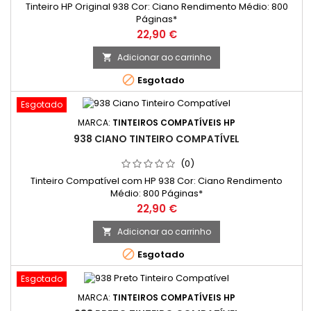
Tinteiro HP Original 938 Cor: Ciano Rendimento Médio: 800
Páginas*
Preço
22,90 €
Adicionar ao carrinho


Esgotado
Esgotado
MARCA:
TINTEIROS COMPATÍVEIS HP
938 CIANO TINTEIRO COMPATÍVEL
(0)
Tinteiro Compatível com HP 938 Cor: Ciano Rendimento
Médio: 800 Páginas*
Preço
22,90 €
Adicionar ao carrinho


Esgotado
Esgotado
MARCA:
TINTEIROS COMPATÍVEIS HP