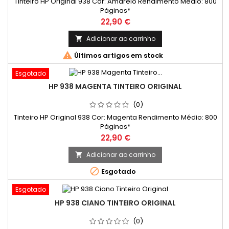
Tinteiro HP Original 938 Cor: Amarelo Rendimento Médio: 800
Páginas*
Preço
22,90 €
Adicionar ao carrinho


Últimos artigos em stock
Esgotado
HP 938 MAGENTA TINTEIRO ORIGINAL
(0)
Tinteiro HP Original 938 Cor: Magenta Rendimento Médio: 800
Páginas*
Preço
22,90 €
Adicionar ao carrinho


Esgotado
Esgotado
HP 938 CIANO TINTEIRO ORIGINAL
(0)