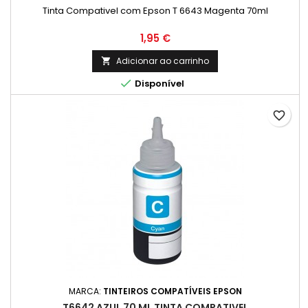
Tinta Compativel com Epson T 6643 Magenta 70ml
Preço
1,95 €
Adicionar ao carrinho


Disponível
favorite_border
MARCA:
TINTEIROS COMPATÍVEIS EPSON
T6642 AZUL 70 ML TINTA COMPATIVEL