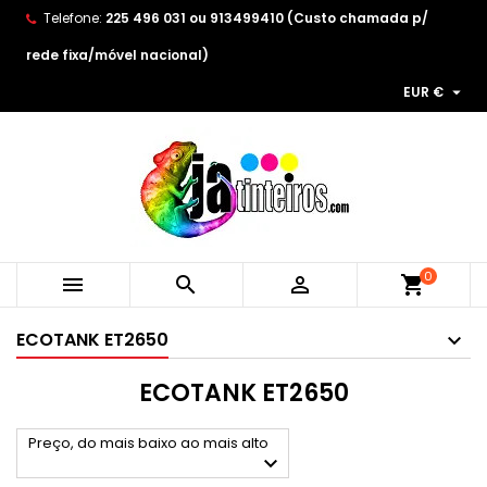
Telefone:
225 496 031 ou 913499410 (Custo chamada p/
×
×
×
×
As minhas listas de desejos
((modalTitle))
Create wishlist
Entrar
rede fixa/móvel nacional)

EUR €
Create new list
add_circle_outline
((confirmMessage))
You need to be logged in to save products in your
Wishlist name
wishlist.
((cancelText))
((modalDeleteText))
Cancelar
Entrar
Cancelar
Create wishlist
0



shopping_cart
ECOTANK ET2650
ECOTANK ET2650
Preço, do mais baixo ao mais alto
