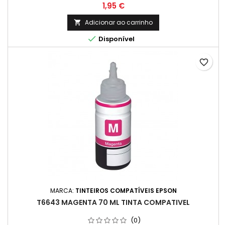
Preço
1,95 €
Adicionar ao carrinho


Disponível
favorite_border
MARCA:
TINTEIROS COMPATÍVEIS EPSON
T6643 MAGENTA 70 ML TINTA COMPATIVEL
(0)