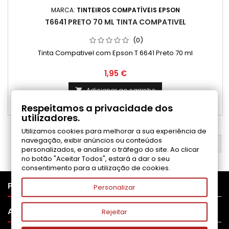
MARCA:
TINTEIROS COMPATÍVEIS EPSON
T6641 PRETO 70 ML TINTA COMPATIVEL
(0)
Tinta Compativel com Epson T 6641 Preto 70 ml
Preço
1,95 €
Adicionar ao carrinho

Respeitamos a privacidade dos

Disponível
utilizadores.
Utilizamos cookies para melhorar a sua experiência de
navegação, exibir anúncios ou conteúdos
VOLTAR AO TOPO

personalizados, e analisar o tráfego do site. Ao clicar
no botão "Aceitar Todos", estará a dar o seu
consentimento para a utilização de cookies.

PRODUTOS
Personalizar

APOIO AO CLIENTE
Rejeitar