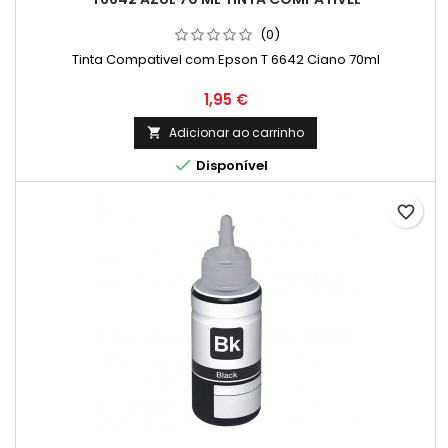
(0)
Tinta Compativel com Epson T 6642 Ciano 70ml
Preço
1,95 €
Adicionar ao carrinho


Disponível
favorite_border