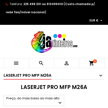
Telefone:
225 496 031 ou 913499410 (Custo chamada p/
×
×
×
×
As minhas listas de desejos
((modalTitle))
Create wishlist
Entrar
rede fixa/móvel nacional)

EUR €
Create new list
add_circle_outline
((confirmMessage))
You need to be logged in to save products in your
Wishlist name
wishlist.
((cancelText))
((modalDeleteText))
Cancelar
Entrar
Cancelar
Create wishlist
0



shopping_cart
LASERJET PRO MFP M26A
LASERJET PRO MFP M26A
Preço, do mais baixo ao mais alto
