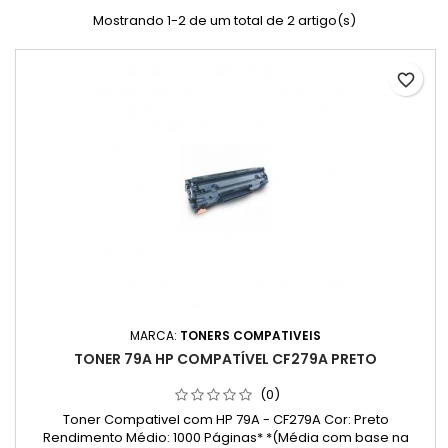
Mostrando 1-2 de um total de 2 artigo(s)
favorite_border
MARCA:
TONERS COMPATIVEIS
TONER 79A HP COMPATÍVEL CF279A PRETO
(0)
Toner Compativel com HP 79A - CF279A Cor: Preto
Rendimento Médio: 1000 Páginas* *(Média com base na