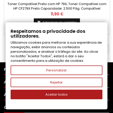
Toner Compatível Preto com HP 79X, Toner Compatível com
HP CF279X Preto Capacidade: 2.500 Pág. Compatível
com: LaserJet Pro M 12a, LaserJet Pro MFP M26a, LaserJet Pro
Preço
11,90 €
MFP M26nw, LaserJet Pro M 12w
Adicionar ao carrinho

Respeitamos a privacidade dos

Disponível
utilizadores.
Utilizamos cookies para melhorar a sua experiência de
navegação, exibir anúncios ou conteúdos
VOLTAR AO TOPO

personalizados, e analisar o tráfego do site. Ao clicar
no botão "Aceitar Todos", estará a dar o seu
consentimento para a utilização de cookies.

PRODUTOS
Personalizar

APOIO AO CLIENTE
Rejeitar

A SUA CONTA
Aceitar todos

CONTATO