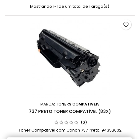
Mostrando 1-1 de um total de 1 artigo(s)
favorite_border
MARCA:
TONERS COMPATIVEIS
737 PRETO TONER COMPATÍVEL (83X)
(0)
Toner Compatível com Canon 737 Preto, 9435B002