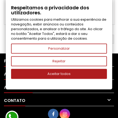
Preço
9,90 €
Respeitamos a privacidade dos
utilizadores.
Adicionar ao carrinho

Utilizamos cookies para melhorar a sua experiência de

Disponível
navegação, exibir anúncios ou conteúdos
personalizados, e analisar o tráfego do site. Ao clicar
no botão "Aceitar Todos", estará a dar o seu
consentimento para a utilização de cookies.
VOLTAR AO TOPO

Personalizar

PRODUTOS
Rejeitar

APOIO AO CLIENTE
Aceitar todos

A SUA CONTA

CONTATO