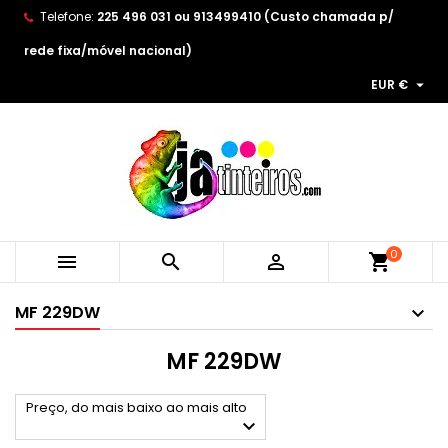
Telefone:
225 496 031 ou 913499410 (Custo chamada p/
×
×
×
×
As minhas listas de desejos
((modalTitle))
Create wishlist
Entrar
rede fixa/móvel nacional)

EUR €
Create new list
add_circle_outline
((confirmMessage))
You need to be logged in to save products in your
Wishlist name
wishlist.
((cancelText))
((modalDeleteText))
Cancelar
Entrar
Cancelar
Create wishlist
0



shopping_cart
MF 229DW
MF 229DW
Preço, do mais baixo ao mais alto
