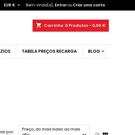

EUR €
Bem-vindo(a),
Entrar
ou
Criar uma conta
×
×
×
×
shopping_cart
Carrinho:
0
Produtos - 0,00 €
ZIOS
TABELA PREÇOS RECARGA
BLOG
)
r
t
Preço, do mais baixo ao mais
ar por:


alto