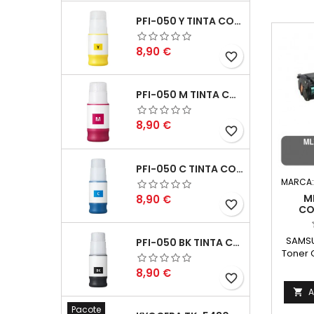
PFI-050 Y TINTA COMPATÍVEL AMARELO
Preço
8,90 €
favorite_border
PFI-050 M TINTA COMPATÍVEL MAGENTA
Preço
8,90 €
favorite_border
PFI-050 C TINTA COMPATÍVEL CIANO
MARCA
Preço
M
8,90 €
favorite_border
CO
M
SAMSU
PFI-050 BK TINTA COMPATÍVEL PRETA
Toner 
D101
Preço
8,90 €
favorite_border
A

Pacote