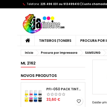
Telefone:
225 496 031 ou 913499410 (Custo chamada 
A
(
C
E
add_circle_outline
((
Yo
Wi
TINTEIROS |TONERS
PROCURA POR 
Início
Procura por Impressora
SAMSUNG
ML 2162
NOVOS PRODUTOS
PFI-050 PACK TINTAS COMPATIVEIS
Preço
33,60 €
favorite_border
Existe um