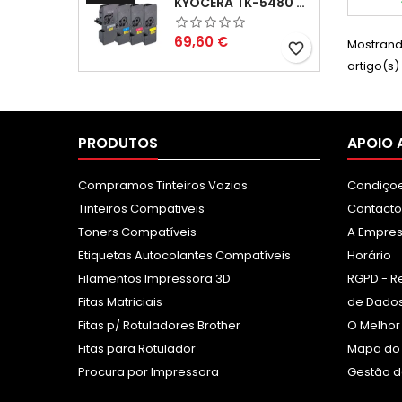
KYOCERA TK-5480 PACK TONERS COMPATÍVEIS
Preço
69,60 €
Mostrando
favorite_border
artigo(s)
PRODUTOS
APOIO 
Compramos Tinteiros Vazios
Condiçoe
Tinteiros Compativeis
Contacto
Toners Compatíveis
A Empre
Etiquetas Autocolantes Compatíveis
Horário
Filamentos Impressora 3D
RGPD - R
Fitas Matriciais
de Dados
Fitas p/ Rotuladores Brother
O Melhor
Fitas para Rotulador
Mapa do 
Procura por Impressora
Gestão d