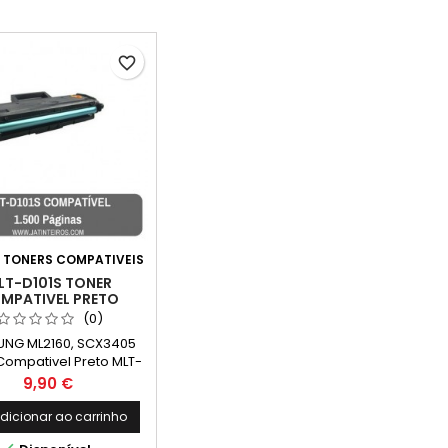
favorite_border
:
TONERS COMPATIVEIS
LT-D101S TONER
MPATIVEL PRETO
L2160, SCX3405
(0)
NG ML2160, SCX3405
Compativel Preto MLT-
S Capacidade: 1.500
Preço
9,90 €
Paginas
dicionar ao carrinho