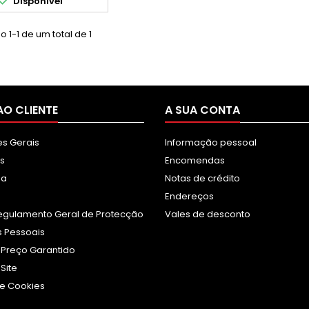

Disponível
 1-1 de um total de 1
AO CLIENTE
A SUA CONTA
s Gerais
Informação pessoal
s
Encomendas
sa
Notas de crédito
Endereços
egulamento Geral de Protecção
Vales de desconto
 Pessoais
 Preço Garantido
Site
e Cookies