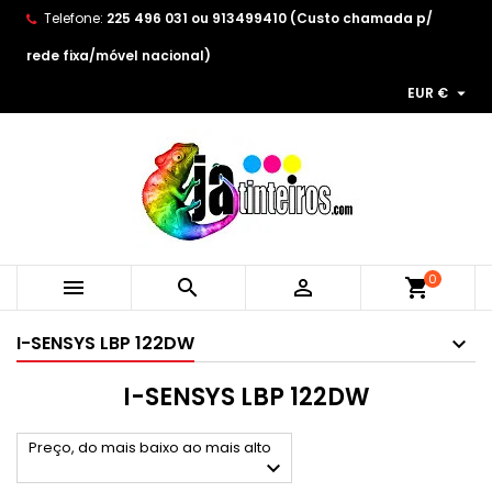
Telefone:
225 496 031 ou 913499410 (Custo chamada p/
×
×
×
×
As minhas listas de desejos
((modalTitle))
Create wishlist
Entrar
rede fixa/móvel nacional)

EUR €
Create new list
add_circle_outline
((confirmMessage))
You need to be logged in to save products in your
Wishlist name
wishlist.
((cancelText))
((modalDeleteText))
Cancelar
Entrar
Cancelar
Create wishlist
0



shopping_cart
I-SENSYS LBP 122DW
I-SENSYS LBP 122DW
Preço, do mais baixo ao mais alto
