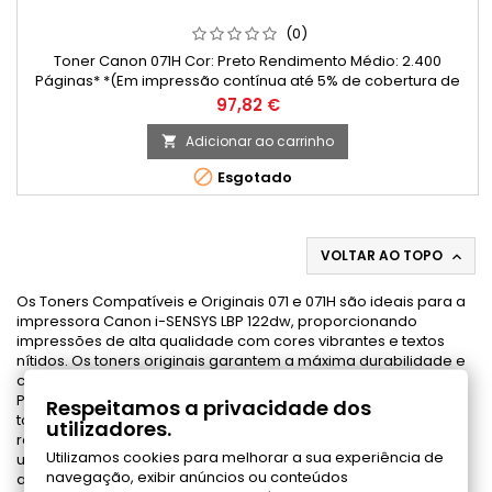
(0)
Toner Canon 071H Cor: Preto Rendimento Médio: 2.400
Páginas* *(Em impressão contínua até 5% de cobertura de
uma Folha A4)
Preço
97,82 €
Adicionar ao carrinho


Esgotado
VOLTAR AO TOPO

Os Toners Compatíveis e Originais 071 e 071H são ideais para a
impressora Canon i-SENSYS LBP 122dw, proporcionando
impressões de alta qualidade com cores vibrantes e textos
nítidos. Os toners originais garantem a máxima durabilidade e
confiabilidade, otimizando o desempenho da sua impressora.
Para quem busca economia sem abrir mão da qualidade, os
Respeitamos a privacidade dos
toners compatíveis são uma excelente escolha, oferecendo
utilizadores.
resultados consistentes e uma vida útil prolongada. Seja para
Utilizamos cookies para melhorar a sua experiência de
uso doméstico ou profissional, esses toners são perfeitos para
navegação, exibir anúncios ou conteúdos
atender às suas necessidades de impressão, assegurando