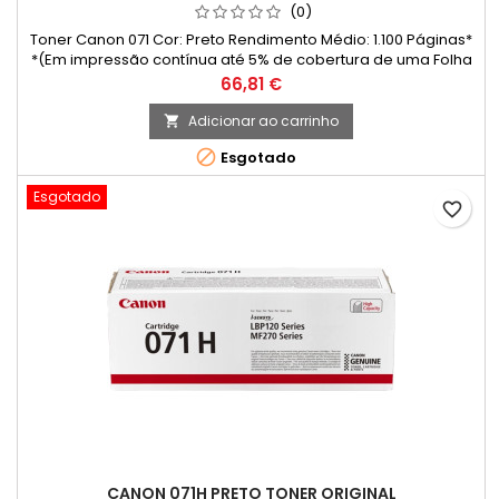
(0)
Toner Canon 071 Cor: Preto Rendimento Médio: 1.100 Páginas*
*(Em impressão contínua até 5% de cobertura de uma Folha
A4)
Preço
66,81 €
Adicionar ao carrinho


Esgotado
Esgotado
favorite_border
CANON 071H PRETO TONER ORIGINAL