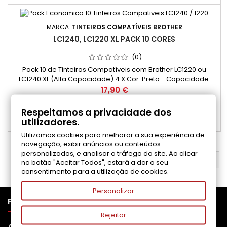
MARCA:
TINTEIROS COMPATÍVEIS BROTHER
LC1240, LC1220 XL PACK 10 CORES
(0)
Pack 10 de Tinteiros Compatíveis com Brother LC1220 ou
LC1240 XL (Alta Capacidade) 4 X Cor: Preto - Capacidade:
32,6 ml 2 X Cor: Ciano - Capacidade: 16,6 ml 2 X Cor: Magenta
Preço
17,90 €
- Capacidade: 16,6 ml 2 X Cor: Amarelo - Capacidade: 16,6 ml
Adicionar ao carrinho

Respeitamos a privacidade dos
utilizadores.

Disponível
Utilizamos cookies para melhorar a sua experiência de
navegação, exibir anúncios ou conteúdos
personalizados, e analisar o tráfego do site. Ao clicar
VOLTAR AO TOPO

no botão "Aceitar Todos", estará a dar o seu
consentimento para a utilização de cookies.
Personalizar

PRODUTOS
Rejeitar

APOIO AO CLIENTE