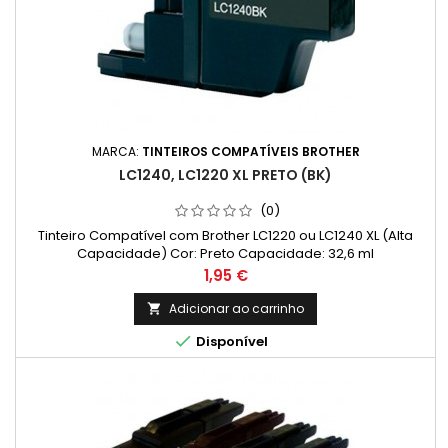
MARCA:
TINTEIROS COMPATÍVEIS BROTHER
LC1240, LC1220 XL PRETO (BK)
(0)
Tinteiro Compatível com Brother LC1220 ou LC1240 XL (Alta
Capacidade) Cor: Preto Capacidade: 32,6 ml
Preço
1,95 €
Adicionar ao carrinho


Disponível