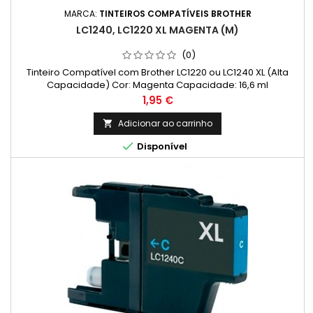
MARCA:
TINTEIROS COMPATÍVEIS BROTHER
LC1240, LC1220 XL MAGENTA (M)
(0)
Tinteiro Compatível com Brother LC1220 ou LC1240 XL (Alta
Capacidade) Cor: Magenta Capacidade: 16,6 ml
Preço
1,95 €
Adicionar ao carrinho


Disponível