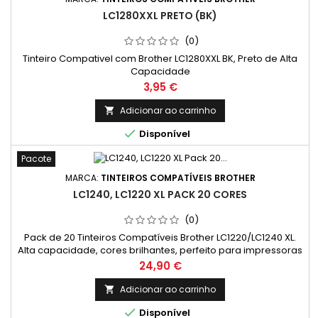
LC1280XXL PRETO (BK)
(0)
Tinteiro Compativel com Brother LC1280XXL BK, Preto de Alta
Capacidade
Preço
3,95 €
Adicionar ao carrinho


Disponível
Pacote
MARCA:
TINTEIROS COMPATÍVEIS BROTHER
LC1240, LC1220 XL PACK 20 CORES
(0)
Pack de 20 Tinteiros Compatíveis Brother LC1220/LC1240 XL.
Alta capacidade, cores brilhantes, perfeito para impressoras
Brother.
Preço
24,90 €
Adicionar ao carrinho


Disponível