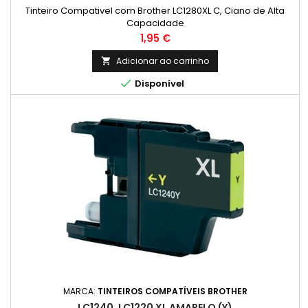
Tinteiro Compativel com Brother LC1280XL C, Ciano de Alta
Capacidade
Preço
1,95 €
Adicionar ao carrinho


Disponível
MARCA:
TINTEIROS COMPATÍVEIS BROTHER
LC1240, LC1220 XL AMARELO (Y)