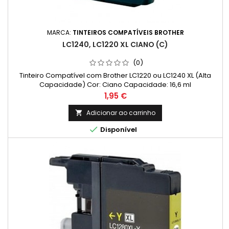
MARCA:
TINTEIROS COMPATÍVEIS BROTHER
LC1240, LC1220 XL CIANO (C)
(0)
Tinteiro Compatível com Brother LC1220 ou LC1240 XL (Alta
Capacidade) Cor: Ciano Capacidade: 16,6 ml
Preço
1,95 €
Adicionar ao carrinho


Disponível