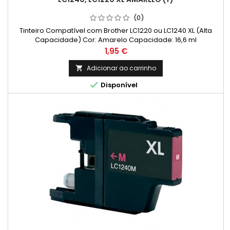
(0)
Tinteiro Compatível com Brother LC1220 ou LC1240 XL (Alta
Capacidade) Cor: Amarelo Capacidade: 16,6 ml
Preço
1,95 €
Adicionar ao carrinho


Disponível