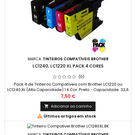
MARCA:
TINTEIROS COMPATÍVEIS BROTHER
LC1240, LC1220 XL PACK 4 CORES
(0)
Pack 4 de Tinteiros Compatíveis com Brother LC1220 ou
LC1240 XL (Alta Capacidade) 1 X Cor: Preto - Capacidade: 32,6
ml 1 X Cor: Ciano - Capacidade: 16,6 ml 1 X Cor: Magenta
Preço
7,50 €
- Capacidade: 16,6 ml 1 X Cor: Amarelo - Capacidade: 16,6 ml
Adicionar ao carrinho


Últimos artigos em stock
MARCA:
TINTEIROS COMPATÍVEIS BROTHER