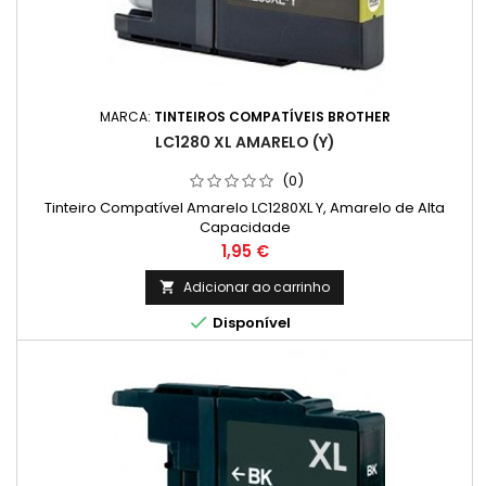
MARCA:
TINTEIROS COMPATÍVEIS BROTHER
LC1280 XL AMARELO (Y)
(0)
Tinteiro Compatível Amarelo LC1280XL Y, Amarelo de Alta
Capacidade
Preço
1,95 €
Adicionar ao carrinho


Disponível