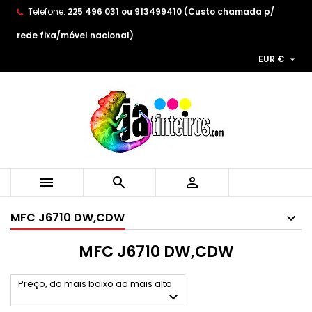
Telefone:
225 496 031 ou 913499410 (Custo chamada p/
×
×
×
×
As minhas listas de desejos
((modalTitle))
((title))
Entrar
rede fixa/móvel nacional)

EUR €
((confirmMessage))
You need to be logged in to save products in your
((label))
wishlist.
add_circle_outline
Create new list
((cancelText))
((modalDeleteText))
((cancelText))
((loginText))
((cancelText))
((createText))



MFC J6710 DW,CDW
MFC J6710 DW,CDW
Preço, do mais baixo ao mais alto
