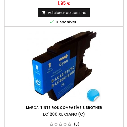
Preço
1,95 €
Adicionar ao carrinho


Disponível
MARCA:
TINTEIROS COMPATÍVEIS BROTHER
LC1280 XL CIANO (C)
(0)