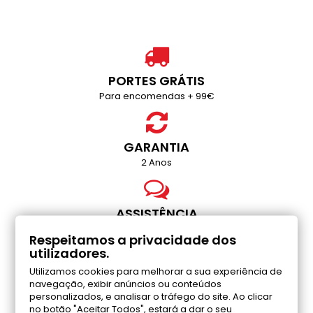
PORTES GRÁTIS
Para encomendas + 99€
GARANTIA
2 Anos
ASSISTÊNCIA
Chat / Telefone / Email
Respeitamos a privacidade dos
utilizadores.
Utilizamos cookies para melhorar a sua experiência de
PAGAMENTO SEGUROS
navegação, exibir anúncios ou conteúdos
Multibanco / Transferência / MB Way / PayShop /
personalizados, e analisar o tráfego do site. Ao clicar
PayPal
no botão "Aceitar Todos", estará a dar o seu