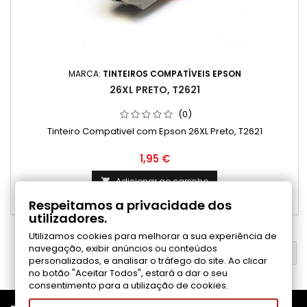
MARCA:
TINTEIROS COMPATÍVEIS EPSON
26XL PRETO, T2621
(0)
Tinteiro Compativel com Epson 26XL Preto, T2621
Preço
1,95 €
Adicionar ao carrinho

Respeitamos a privacidade dos

Disponível
utilizadores.
Utilizamos cookies para melhorar a sua experiência de
navegação, exibir anúncios ou conteúdos
VOLTAR AO TOPO

personalizados, e analisar o tráfego do site. Ao clicar
no botão "Aceitar Todos", estará a dar o seu
consentimento para a utilização de cookies.