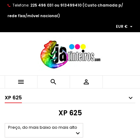
Telefone:
225 496 031 ou 913499410 (Custo chamada p/
×
×
×
×
As minhas listas de desejos
((modalTitle))
((title))
Entrar
rede fixa/móvel nacional)

EUR €
((confirmMessage))
You need to be logged in to save products in your
((label))
wishlist.
add_circle_outline
Create new list
((cancelText))
((modalDeleteText))
((cancelText))
((loginText))
((cancelText))
((createText))



XP 625
XP 625
Preço, do mais baixo ao mais alto
