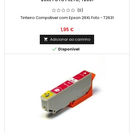
(0)
Tinteiro Compativel com Epson 26XL Foto - T2631
Preço
1,95 €
Adicionar ao carrinho


Disponível