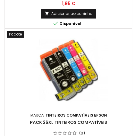
Preço
1,95 €
Adicionar ao carrinho


Disponível
Pacote
MARCA:
TINTEIROS COMPATÍVEIS EPSON
PACK 26XL TINTEIROS COMPATÍVEIS
(0)