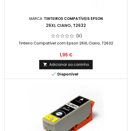
MARCA:
TINTEIROS COMPATÍVEIS EPSON
26XL CIANO, T2632
(0)
Tinteiro Compatível com Epson 26XL Ciano, T2632
Preço
1,95 €
Adicionar ao carrinho


Disponível