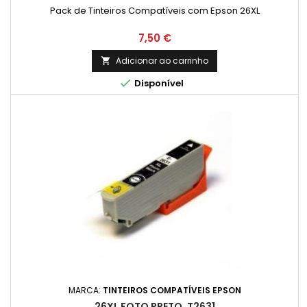
Pack de Tinteiros Compatíveis com Epson 26XL
Preço
7,50 €
Adicionar ao carrinho


Disponível
MARCA:
TINTEIROS COMPATÍVEIS EPSON
26XL FOTO PRETO, T2631