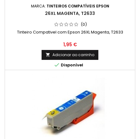
MARCA:
TINTEIROS COMPATÍVEIS EPSON
26XL MAGENTA, T2633
(0)
Tinteiro Compativel com Epson 26XL Magenta, T2633
Preço
1,95 €
Adicionar ao carrinho


Disponível