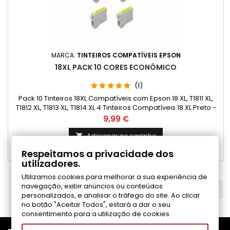
MARCA:
TINTEIROS COMPATÍVEIS EPSON
18XL PACK 10 CORES ECONÓMICO
(1)
Pack 10 Tinteiros 18XL Compatíveis com Epson 18 XL, T1811 XL,
T1812 XL, T1813 XL, T1814 XL 4 Tinteiros Compatíveis 18 XL Preto -
Capacidade: 17 ml 2 Tinteiros Compatíveis 18 XL Ciano -
Preço
9,99 €
Capacidade: 13 ml 2 Tinteiros Compatíveis 18 XL Magenta -
Capacidade: 13 ml 2 Tinteiro Compatíveis 18 XL Amarelo -
Adicionar ao carrinho

Capacidade: 13 ml
Respeitamos a privacidade dos

Disponível
utilizadores.
Utilizamos cookies para melhorar a sua experiência de
navegação, exibir anúncios ou conteúdos
VOLTAR AO TOPO

personalizados, e analisar o tráfego do site. Ao clicar
no botão "Aceitar Todos", estará a dar o seu
consentimento para a utilização de cookies.