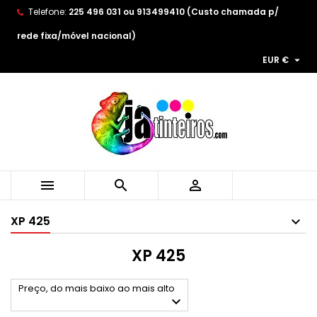
Telefone:
225 496 031 ou 913499410 (Custo chamada p/
×
×
×
×
As minhas listas de desejos
((modalTitle))
((title))
Entrar
rede fixa/móvel nacional)

EUR €
((confirmMessage))
You need to be logged in to save products in your
((label))
wishlist.
add_circle_outline
Create new list
((cancelText))
((modalDeleteText))
((cancelText))
((loginText))
((cancelText))
((createText))



XP 425
XP 425
Preço, do mais baixo ao mais alto
