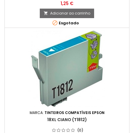
Preço
1,25 €
Adicionar ao carrinho


Esgotado
MARCA:
TINTEIROS COMPATÍVEIS EPSON
18XL CIANO (T1812)
(0)