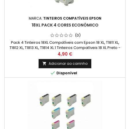
MARCA:
TINTEIROS COMPATÍVEIS EPSON
18XL PACK 4 CORES ECONÓMICO
(0)
Pack 4 Tinteiros 18XL Compatíveis com Epson 18 XL, T1811 XL,
T1812 XL, T1813 XL, T1814 XL 1 Tinteiros Compatíveis 18 XL Preto -
Capacidade: 17 ml 1 Tinteiros Compatíveis 18 XL Ciano -
Preço
4,90 €
Capacidade: 13 ml 1 Tinteiros Compatíveis 18 XL Magenta -
Capacidade: 13 ml 1 Tinteiro Compatíveis 18 XL Amarelo -
Adicionar ao carrinho

Capacidade: 13 ml

Disponível