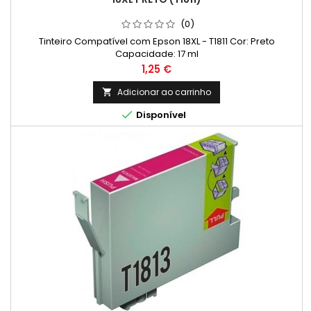
(0)
Tinteiro Compatível com Epson 18XL - T1811 Cor: Preto
Capacidade: 17 ml
Preço
1,25 €
Adicionar ao carrinho


Disponível