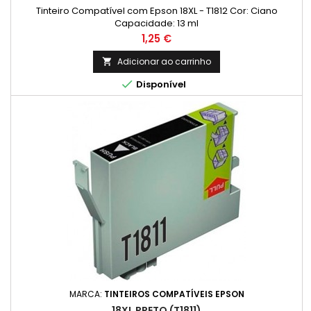
Tinteiro Compatível com Epson 18XL - T1812 Cor: Ciano
Capacidade: 13 ml
Preço
1,25 €
Adicionar ao carrinho


Disponível
MARCA:
TINTEIROS COMPATÍVEIS EPSON
18XL PRETO (T1811)