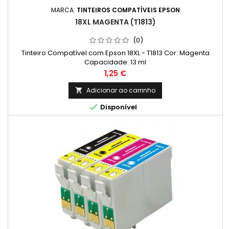
MARCA:
TINTEIROS COMPATÍVEIS EPSON
18XL MAGENTA (T1813)
(0)
Tinteiro Compatível com Epson 18XL - T1813 Cor: Magenta
Capacidade: 13 ml
Preço
1,25 €
Adicionar ao carrinho


Disponível