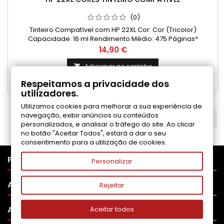
(0)
Tinteiro Compatível com HP 22XL Cor: Cor (Tricolor)
Capacidade: 16 ml Rendimento Médio: 475 Páginas*
Preço
14,90 €
Adicionar ao carrinho

Respeitamos a privacidade dos

Disponível
utilizadores.
Utilizamos cookies para melhorar a sua experiência de
navegação, exibir anúncios ou conteúdos
VOLTAR AO TOPO

personalizados, e analisar o tráfego do site. Ao clicar
no botão "Aceitar Todos", estará a dar o seu
consentimento para a utilização de cookies.

PRODUTOS
Personalizar

APOIO AO CLIENTE
Rejeitar

A SUA CONTA
Aceitar todos