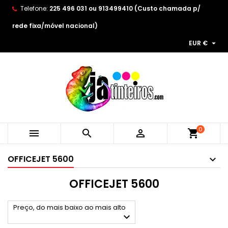
Telefone:
225 496 031 ou 913499410 (Custo chamada p/
×
×
×
×
As minhas listas de desejos
((modalTitle))
Create wishlist
Entrar
rede fixa/móvel nacional)

EUR €
Create new list
add_circle_outline
((confirmMessage))
You need to be logged in to save products in your
Wishlist name
wishlist.
((cancelText))
((modalDeleteText))
Cancelar
Entrar
Cancelar
Create wishlist
0



shopping_cart
OFFICEJET 5600
OFFICEJET 5600
Preço, do mais baixo ao mais alto
