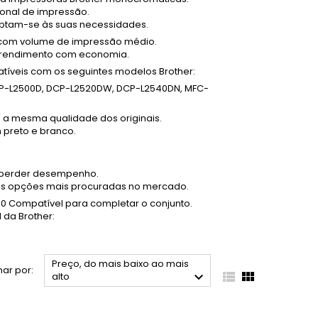
ional de impressão.
daptam-se às suas necessidades.
 com volume de impressão médio.
o rendimento com economia.
íveis com os seguintes modelos Brother:
CP-L2500D, DCP-L2520DW, DCP-L2540DN, MFC-
 a mesma qualidade dos originais.
 preto e branco.
m perder desempenho.
as opções mais procuradas no mercado.
0 Compatível
para completar o conjunto.
 da Brother:
Preço, do mais baixo ao mais
ar por:



alto