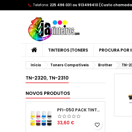
Telefone:
225 496 031 ou 913499410 (Custo chamada 
A
(
C
E
add_circle_outline
((
Yo
Wi
TINTEIROS |TONERS
PROCURA POR 
Início
Toners Compatíveis
Brother
TN-23
TN-2320, TN-2310
NOVOS PRODUTOS
PFI-050 PACK TINTAS COMPATIVEIS
Preço
33,60 €
favorite_border