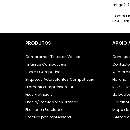
artigo(s)
Compatib
L2700DN;
PRODUTOS
APOIO 
Compramos Tinteiros Vazios
Condiçoe
Tinteiros Compativeis
Contacto
Toners Compatíveis
A Empre
Etiquetas Autocolantes Compatíveis
Horário
Filamentos Impressora 3D
RGPD - R
Fitas Matriciais
de Dados
Fitas p/ Rotuladores Brother
O Melhor
Fitas para Rotulador
Mapa do 
Procura por Impressora
Gestão d