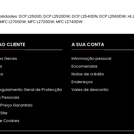
ilidades: DCP L2500D; DCP L2520DW; DCP L2540DN; DCP L2560DW; HL L
 MFC L2700DW; MFC L2720DW; MFC L2740DW.
AO CLIENTE
A SUA CONTA
s Gerais
Informação pessoal
s
Encomendas
sa
Notas de crédito
Endereços
egulamento Geral de Protecção
Vales de desconto
 Pessoais
 Preço Garantido
Site
e Cookies