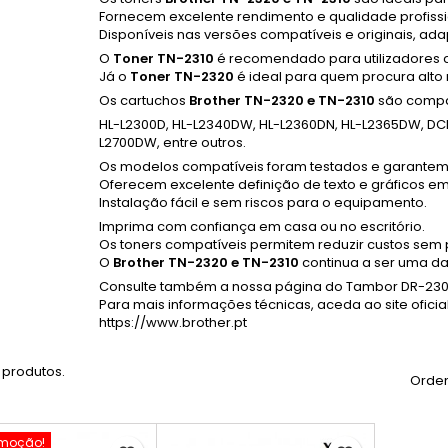
Fornecem excelente rendimento e qualidade profiss
Disponíveis nas versões compatíveis e originais, a
O
Toner TN-2310
é recomendado para utilizadores
Já o
Toner TN-2320
é ideal para quem procura alt
Os cartuchos
Brother TN-2320 e TN-2310
são compat
HL-L2300D, HL-L2340DW, HL-L2360DN, HL-L2365DW, D
L2700DW, entre outros.
Os modelos compatíveis foram testados e garantem
Oferecem excelente definição de texto e gráficos em
Instalação fácil e sem riscos para o equipamento.
Imprima com confiança em casa ou no escritório.
Os toners compatíveis permitem reduzir custos se
O
Brother TN-2320 e TN-2310
continua a ser uma d
Consulte também a nossa
página do Tambor DR-230
Para mais informações técnicas, aceda ao site oficial
https://www.brother.pt
 produtos.
Orden
moção!