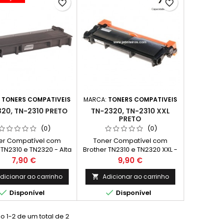
favorite_border
favorite_border
:
TONERS COMPATIVEIS
MARCA:
TONERS COMPATIVEIS
20, TN-2310 PRETO
TN-2320, TN-2310 XXL
PRETO
(0)
(0)
er Compatível com
Toner Compatível com
 TN2310 e TN2320 - Alta
Brother TN2310 e TN2320 XXL -
acidade Cor: Preto
Alta Capacidade Cor: Preto
Preço
Preço
7,90 €
9,90 €
imento Médio: 2,600
Rendimento Médio: 5,200
Páginas*
Páginas*
dicionar ao carrinho
Adicionar ao carrinho



Disponível
Disponível
 1-2 de um total de 2