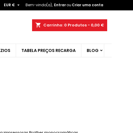

EUR €
Bem-vindo(a),
Entrar
ou
Criar uma conta
×
×
×
×
shopping_cart
Carrinho:
0
Produtos - 0,00 €
ZIOS
TABELA PREÇOS RECARGA
BLOG
)
r
t
ra impressoras Brother monocromáticas.