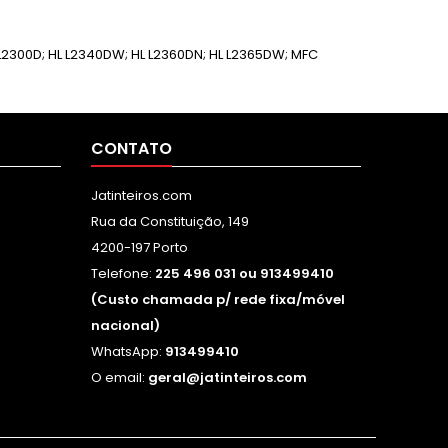
2300D; HL L2340DW; HL L2360DN; HL L2365DW; MFC
CONTATO
Jatinteiros.com
Rua da Constituição, 149
4200-197 Porto
Telefone:
225 496 031 ou 913499410
(Custo chamada p/ rede fixa/móvel
nacional)
WhatsApp:
913499410
O email:
geral@jatinteiros.com