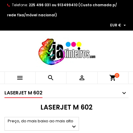
Telefone:
225 496 031 ou 913499410 (Custo chamada p/
×
×
×
×
As minhas listas de desejos
((modalTitle))
Create wishlist
Entrar
rede fixa/móvel nacional)

EUR €
Create new list
add_circle_outline
((confirmMessage))
You need to be logged in to save products in your
Wishlist name
wishlist.
((cancelText))
((modalDeleteText))
Cancelar
Entrar
Cancelar
Create wishlist
0



shopping_cart
LASERJET M 602
LASERJET M 602
Preço, do mais baixo ao mais alto
