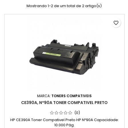
Mostrando 1-2 de um total de 2 artigo(s)
favorite_border
MARCA:
TONERS COMPATIVEIS
CE390A, Nº90A TONER COMPATIVEL PRETO
(0)
HP CE390A Toner Compativel Preto HP Nº90A Capacidade:
10.000 Pág.