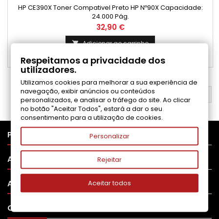
HP CE390X Toner Compativel Preto HP Nº90X Capacidade:
24.000 Pág.
Preço
32,90 €
Adicionar ao carrinho

Respeitamos a privacidade dos

Disponível
utilizadores.
Utilizamos cookies para melhorar a sua experiência de
navegação, exibir anúncios ou conteúdos
VOLTAR AO TOPO

personalizados, e analisar o tráfego do site. Ao clicar
no botão "Aceitar Todos", estará a dar o seu
consentimento para a utilização de cookies.

PRODUTOS
Personalizar

APOIO AO CLIENTE
Rejeitar

A SUA CONTA
Aceitar todos

CONTATO