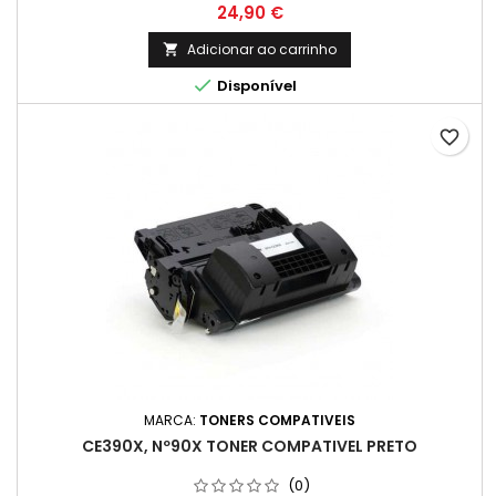
Preço
24,90 €
Adicionar ao carrinho


Disponível
favorite_border
MARCA:
TONERS COMPATIVEIS
CE390X, Nº90X TONER COMPATIVEL PRETO
(0)