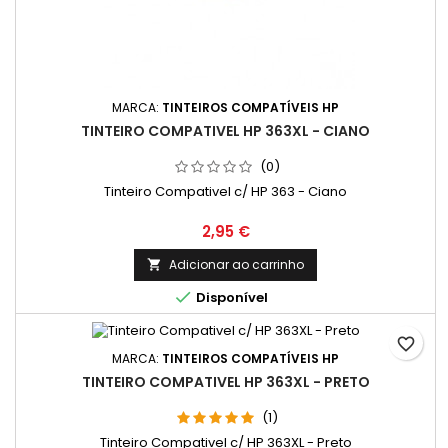
MARCA:
TINTEIROS COMPATÍVEIS HP
TINTEIRO COMPATIVEL HP 363XL - CIANO
(0)
Tinteiro Compativel c/ HP 363 - Ciano
Preço
2,95 €
Adicionar ao carrinho


Disponível
favorite_border
MARCA:
TINTEIROS COMPATÍVEIS HP
TINTEIRO COMPATIVEL HP 363XL - PRETO
(1)
Tinteiro Compativel c/ HP 363XL - Preto