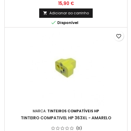
Preço
15,90 €
Adicionar ao carrinho


Disponível
favorite_border
MARCA:
TINTEIROS COMPATÍVEIS HP
TINTEIRO COMPATIVEL HP 363XL - AMARELO
(0)