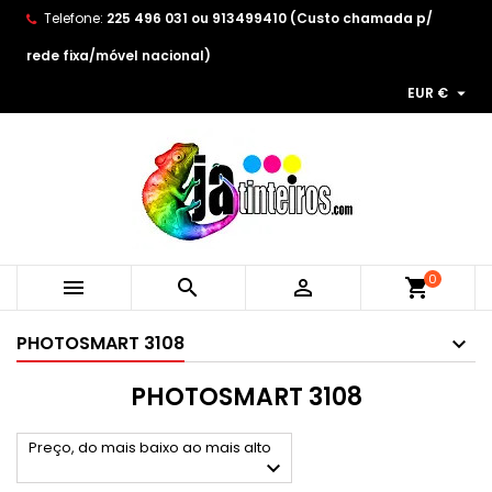
Telefone:
225 496 031 ou 913499410 (Custo chamada p/
×
×
×
×
As minhas listas de desejos
((modalTitle))
Create wishlist
Entrar
rede fixa/móvel nacional)

EUR €
Create new list
add_circle_outline
((confirmMessage))
You need to be logged in to save products in your
Wishlist name
wishlist.
((cancelText))
((modalDeleteText))
Cancelar
Entrar
Cancelar
Create wishlist
0



shopping_cart
PHOTOSMART 3108
PHOTOSMART 3108
Preço, do mais baixo ao mais alto
