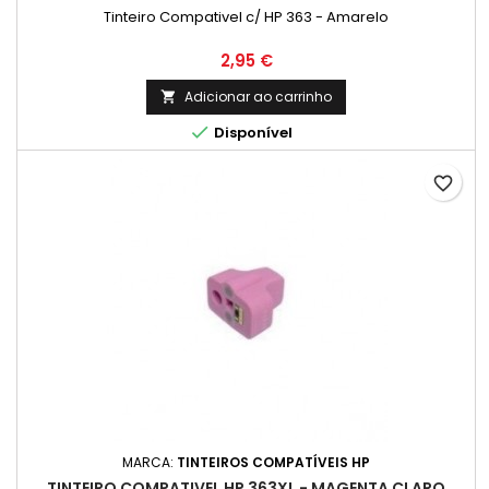
Tinteiro Compativel c/ HP 363 - Amarelo
Preço
2,95 €
Adicionar ao carrinho


Disponível
favorite_border
MARCA:
TINTEIROS COMPATÍVEIS HP
TINTEIRO COMPATIVEL HP 363XL - MAGENTA CLARO