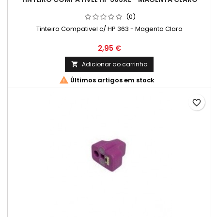
(0)
Tinteiro Compativel c/ HP 363 - Magenta Claro
Preço
2,95 €
Adicionar ao carrinho


Últimos artigos em stock
favorite_border