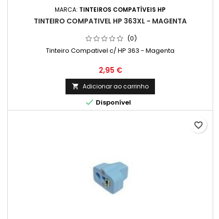
MARCA:
TINTEIROS COMPATÍVEIS HP
TINTEIRO COMPATIVEL HP 363XL - MAGENTA
(0)
Tinteiro Compativel c/ HP 363 - Magenta
Preço
2,95 €
Adicionar ao carrinho


Disponível
favorite_border