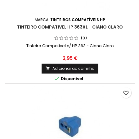
MARCA:
TINTEIROS COMPATÍVEIS HP
TINTEIRO COMPATIVEL HP 363XL - CIANO CLARO
(0)
Tinteiro Compativel c/ HP 363 - Ciano Claro
Preço
2,95 €
Adicionar ao carrinho


Disponível
favorite_border