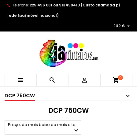
Telefone:
225 496 031 ou 913499410 (Custo chamada p/
×
×
×
×
As minhas listas de desejos
((modalTitle))
Create wishlist
Entrar
rede fixa/móvel nacional)

EUR €
Create new list
add_circle_outline
((confirmMessage))
You need to be logged in to save products in your
Wishlist name
wishlist.
((cancelText))
((modalDeleteText))
Cancelar
Entrar
Cancelar
Create wishlist
0



shopping_cart
DCP 750CW
DCP 750CW
Preço, do mais baixo ao mais alto
