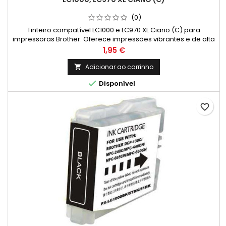
(0)
Tinteiro compatível LC1000 e LC970 XL Ciano (C) para
impressoras Brother. Oferece impressões vibrantes e de alta
qualidade com excelente custo-benefício. Compatível com
Preço
1,95 €
diversos modelos DCP e MFC. Disponível na Jatinteiros.com.
Adicionar ao carrinho


Disponível
favorite_border