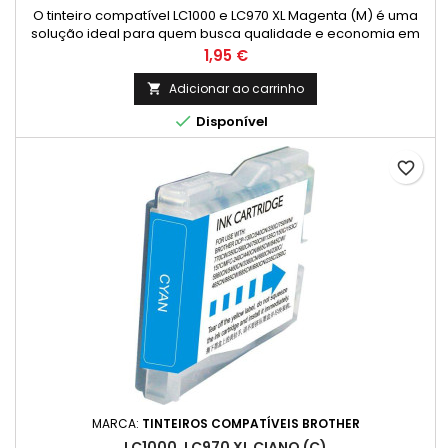
O tinteiro compatível LC1000 e LC970 XL Magenta (M) é uma
solução ideal para quem busca qualidade e economia em
impressão com impressoras Brother. Este cartucho
Preço
1,95 €
proporciona impressões vibrantes e precisas, perfeitas para
documentos coloridos e gráficos detalhados. Compatível
Adicionar ao carrinho

com uma ampla gama de modelos Brother, incluindo:

Disponível
DCP: 130C, 135C, 150C, 153C,...
favorite_border
MARCA:
TINTEIROS COMPATÍVEIS BROTHER
LC1000, LC970 XL CIANO (C)