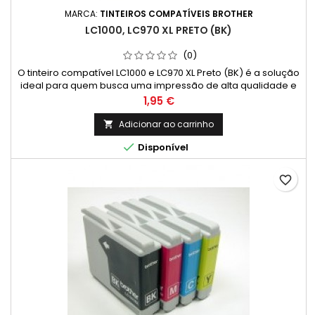
MARCA:
TINTEIROS COMPATÍVEIS BROTHER
LC1000, LC970 XL PRETO (BK)
(0)
O tinteiro compatível LC1000 e LC970 XL Preto (BK) é a solução
ideal para quem busca uma impressão de alta qualidade e
economia em suas impressoras Brother. Este cartucho é
Preço
1,95 €
compatível com uma ampla gama de modelos,
incluindo:DCP: 130C, 135C, 150C, 153C, 155C, 330C, 350C, 353C,
Adicionar ao carrinho

357C, 540CN, 560CN, 750CN, 750CW, 770CWFAX: 1355, 1360,

Disponível
1460, 1560, 1860, 1960,...
favorite_border