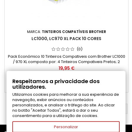
MARCA:
TINTEIROS COMPATÍVEIS BROTHER
LC1000, LC970 XL PACK 10 CORES
(0)
Pack Económico 10 Tinteiros Compativeis com Brother LC1000
/ 970 XL composto por: 4 Tinteiros Compativeis Pretos; 2
Tinteiros Compativeis Ciano; 2 Tinteiros Compativeis
Preço
19,95 €
Magenta; 2 Tinteiros Compativeis Amarelo.
Adicionar ao carrinho

Respeitamos a privacidade dos
utilizadores.

Disponível
Utilizamos cookies para melhorar a sua experiência de
navegação, exibir anúncios ou conteúdos
personalizados, e analisar o tráfego do site. Ao clicar
VOLTAR AO TOPO

no botão "Aceitar Todos", estará a dar o seu
consentimento para a utilização de cookies.
Personalizar