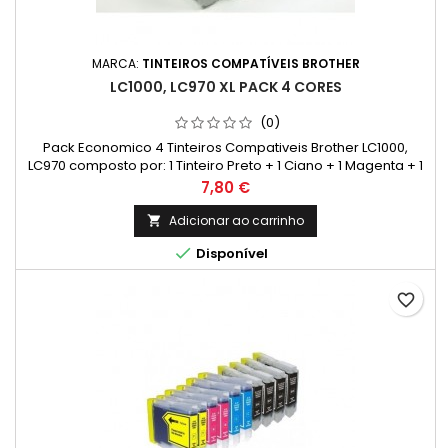
MARCA:
TINTEIROS COMPATÍVEIS BROTHER
LC1000, LC970 XL PACK 4 CORES
(0)
Pack Economico 4 Tinteiros Compativeis Brother LC1000,
LC970 composto por: 1 Tinteiro Preto + 1 Ciano + 1 Magenta + 1
Amarelo
Preço
7,80 €
Adicionar ao carrinho


Disponível
favorite_border