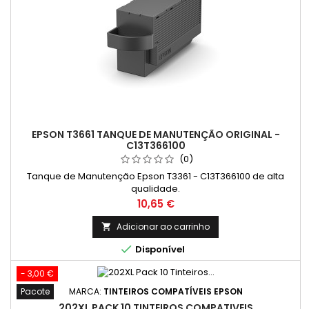
EPSON T3661 TANQUE DE MANUTENÇÃO ORIGINAL -
C13T366100
(0)
Tanque de Manutenção Epson T3361 - C13T366100 de alta
qualidade.
Preço
10,65 €
Adicionar ao carrinho


Disponível
- 3,00 €
Pacote
MARCA:
TINTEIROS COMPATÍVEIS EPSON
202XL PACK 10 TINTEIROS COMPATIVEIS