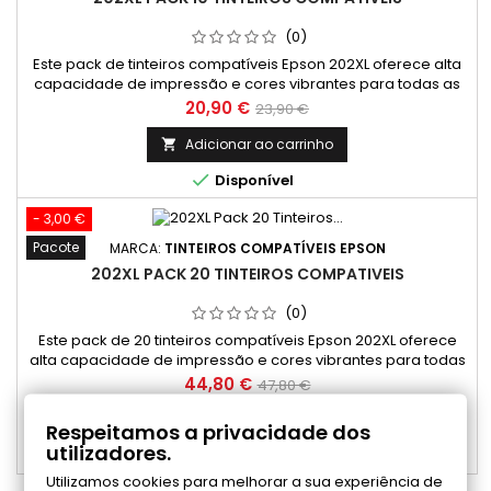
(0)
Este pack de tinteiros compatíveis Epson 202XL oferece alta
capacidade de impressão e cores vibrantes para todas as
suas necessidades. Inclui quatro tinteiros: preto (black),
Preço
Preço
20,90 €
23,90 €
ciano (cyan), magenta e amarelo (yellow). Ideal para
normal
impressoras Epson Expression Premium, estes tinteiros são
Adicionar ao carrinho

uma escolha econômica e eficiente, garantindo qualidade

Disponível
profissional em...
- 3,00 €
Pacote
MARCA:
TINTEIROS COMPATÍVEIS EPSON
202XL PACK 20 TINTEIROS COMPATIVEIS
(0)
Este pack de 20 tinteiros compatíveis Epson 202XL oferece
alta capacidade de impressão e cores vibrantes para todas
as suas necessidades. Inclui quatro tinteiros: preto (black),
Preço
Preço
44,80 €
47,80 €
ciano (cyan), magenta e amarelo (yellow). Ideal para
normal
impressoras Epson Expression Premium, estes tinteiros são
Adicionar ao carrinho

Respeitamos a privacidade dos
uma escolha econômica e eficiente, garantindo qualidade
utilizadores.

Disponível
profissional...
Utilizamos cookies para melhorar a sua experiência de