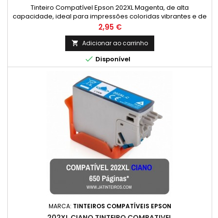
Tinteiro Compatível Epson 202XL Magenta, de alta
capacidade, ideal para impressões coloridas vibrantes e de
qualidade. Perfeito para quem busca economia e eficiência.
Preço
2,95 €
Rendimento Médio: 650 Páginas * *(Em impressão contínua
até 5% de cobertura de uma Folha A4)
Adicionar ao carrinho


Disponível
MARCA:
TINTEIROS COMPATÍVEIS EPSON
202XL CIANO TINTEIRO COMPATIVEL