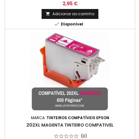
qualidade. Perfeito para quem busca economia e eficiência.
Preço
2,95 €
Rendimento Médio: 650 Páginas * *(Em impressão contínua
até 5% de cobertura de uma Folha A4)
Adicionar ao carrinho


Disponível
MARCA:
TINTEIROS COMPATÍVEIS EPSON
202XL MAGENTA TINTEIRO COMPATIVEL
(0)