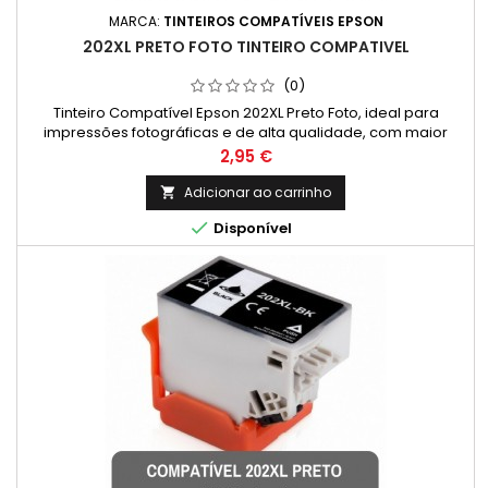
MARCA:
TINTEIROS COMPATÍVEIS EPSON
202XL PRETO FOTO TINTEIRO COMPATIVEL
(0)
Tinteiro Compatível Epson 202XL Preto Foto, ideal para
impressões fotográficas e de alta qualidade, com maior
rendimento e excelente custo-benefício. Rendimento Médio:
Preço
2,95 €
800 Páginas * *(Em impressão contínua até 5% de cobertura
de uma Folha A4)
Adicionar ao carrinho


Disponível