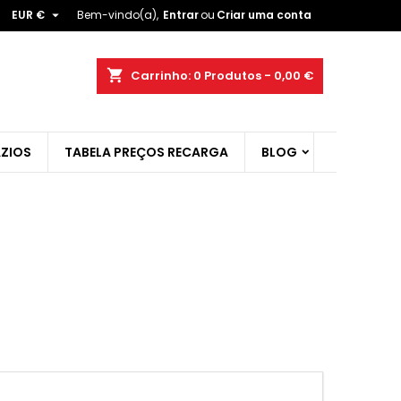

EUR €
Bem-vindo(a),
Entrar
ou
Criar uma conta
×
×
×
×
shopping_cart
Carrinho:
0
Produtos - 0,00 €
ZIOS
TABELA PREÇOS RECARGA
BLOG
)
r
t