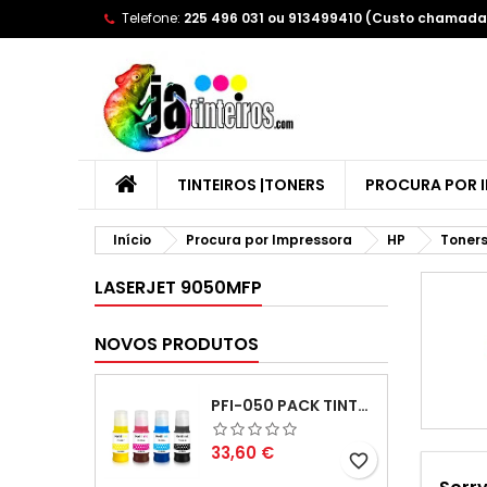
Telefone:
225 496 031 ou 913499410 (Custo chamada 
A
(
C
E
add_circle_outline
((
Yo
Wi
TINTEIROS |TONERS
PROCURA POR 
Início
Procura por Impressora
HP
Toners
LASERJET 9050MFP
NOVOS PRODUTOS
PFI-050 PACK TINTAS COMPATIVEIS
Preço
33,60 €
favorite_border