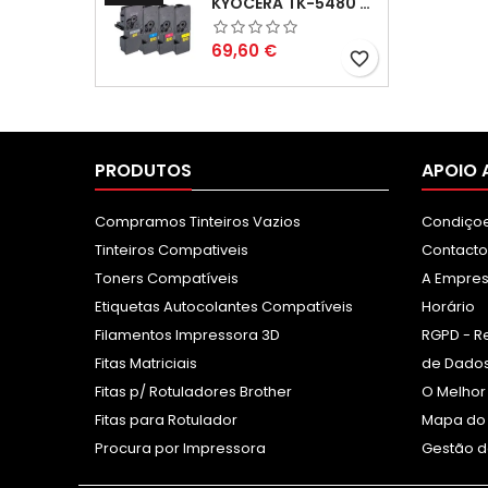
KYOCERA TK-5480 PACK TONERS COMPATÍVEIS
Preço
69,60 €
favorite_border
PRODUTOS
APOIO 
Compramos Tinteiros Vazios
Condiçoe
Tinteiros Compativeis
Contacto
Toners Compatíveis
A Empre
Etiquetas Autocolantes Compatíveis
Horário
Filamentos Impressora 3D
RGPD - R
Fitas Matriciais
de Dados
Fitas p/ Rotuladores Brother
O Melhor
Fitas para Rotulador
Mapa do 
Procura por Impressora
Gestão d