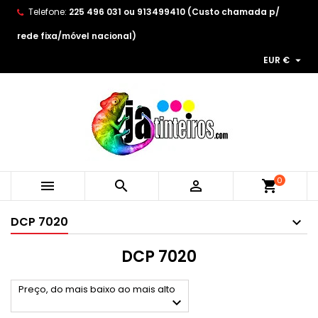
Telefone:
225 496 031 ou 913499410 (Custo chamada p/
×
×
×
×
As minhas listas de desejos
((modalTitle))
Create wishlist
Entrar
rede fixa/móvel nacional)

EUR €
Create new list
add_circle_outline
((confirmMessage))
You need to be logged in to save products in your
Wishlist name
wishlist.
((cancelText))
((modalDeleteText))
Cancelar
Entrar
Cancelar
Create wishlist
0



shopping_cart
DCP 7020
DCP 7020
Preço, do mais baixo ao mais alto
