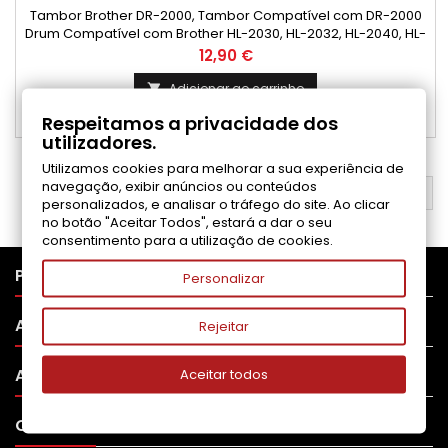
Tambor Brother DR-2000, Tambor Compatível com DR-2000
Drum Compatível com Brother HL-2030, HL-2032, HL-2040, HL-
2070N, DCP-7010, DCP-7010L, DCP-7025, DCP-7025N, MFC-
Preço
12,90 €
7225N, MFC-7420, MFC-7820N, FAX-2820, FAX-2825, FAX-2920
Adicionar ao carrinho

Respeitamos a privacidade dos

Disponível
utilizadores.
Utilizamos cookies para melhorar a sua experiência de
navegação, exibir anúncios ou conteúdos
VOLTAR AO TOPO

personalizados, e analisar o tráfego do site. Ao clicar
no botão "Aceitar Todos", estará a dar o seu
consentimento para a utilização de cookies.

PRODUTOS
Personalizar

APOIO AO CLIENTE
Rejeitar

A SUA CONTA
Aceitar todos

CONTATO