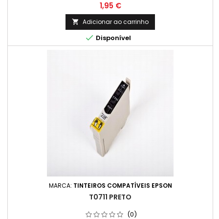
Preço
1,95 €
Adicionar ao carrinho


Disponível
MARCA:
TINTEIROS COMPATÍVEIS EPSON
T0711 PRETO
(0)