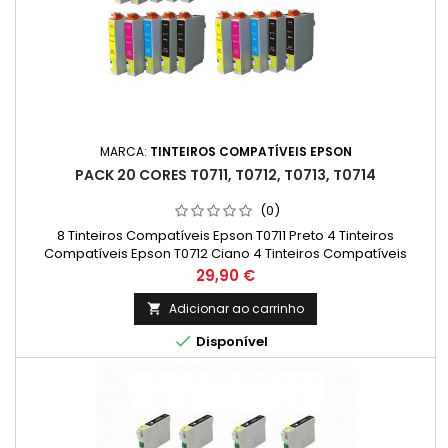
MARCA:
TINTEIROS COMPATÍVEIS EPSON
PACK 20 CORES T0711, T0712, T0713, T0714
(0)
8 Tinteiros Compatíveis Epson T0711 Preto 4 Tinteiros
Compatíveis Epson T0712 Ciano 4 Tinteiros Compatíveis
Epson T0713 Magenta 4 Tinteiros Compatíveis Epson T0714
Preço
29,90 €
Amarelo
Adicionar ao carrinho


Disponível