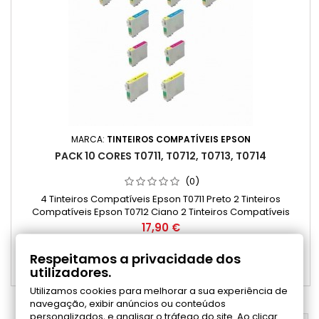
MARCA:
TINTEIROS COMPATÍVEIS EPSON
PACK 10 CORES T0711, T0712, T0713, T0714
(0)
4 Tinteiros Compatíveis Epson T0711 Preto 2 Tinteiros
Compatíveis Epson T0712 Ciano 2 Tinteiros Compatíveis
Epson T0713 Magenta 2 Tinteiros Compatíveis Epson T0714
Preço
17,90 €
Amarelo
Adicionar ao carrinho

Respeitamos a privacidade dos
utilizadores.

Disponível
Utilizamos cookies para melhorar a sua experiência de
navegação, exibir anúncios ou conteúdos
personalizados, e analisar o tráfego do site. Ao clicar