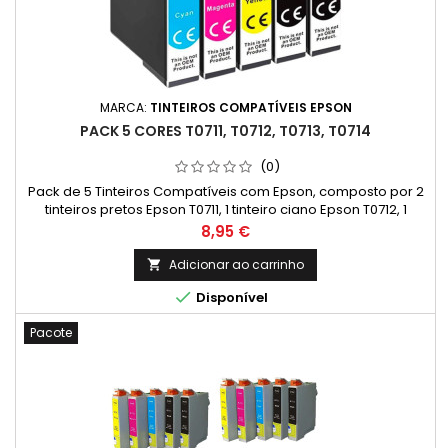
MARCA:
TINTEIROS COMPATÍVEIS EPSON
PACK 5 CORES T0711, T0712, T0713, T0714
(0)
Pack de 5 Tinteiros Compatíveis com Epson, composto por 2
tinteiros pretos Epson T0711, 1 tinteiro ciano Epson T0712, 1
tinteiro magenta Epson T0713 e 1 tinteiro amarelo Epson T0714.
Preço
8,95 €
Alta qualidade de impressão a um preço acessível.
Adicionar ao carrinho


Disponível
Pacote