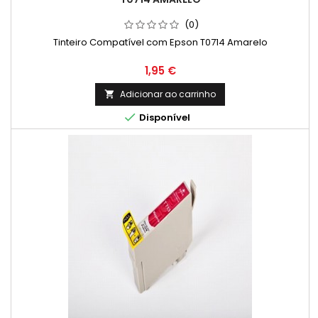
(0)
Tinteiro Compatível com Epson T0714 Amarelo
Preço
1,95 €
Adicionar ao carrinho


Disponível