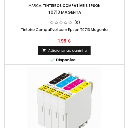
MARCA:
TINTEIROS COMPATÍVEIS EPSON
T0713 MAGENTA
(0)
Tinteiro Compatível com Epson T0713 Magenta
Preço
1,95 €
Adicionar ao carrinho


Disponível