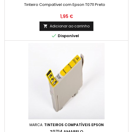
Tinteiro Compatível com Epson T0711 Preto
Preço
1,95 €
Adicionar ao carrinho


Disponível
MARCA:
TINTEIROS COMPATÍVEIS EPSON
T0714 AMARELO