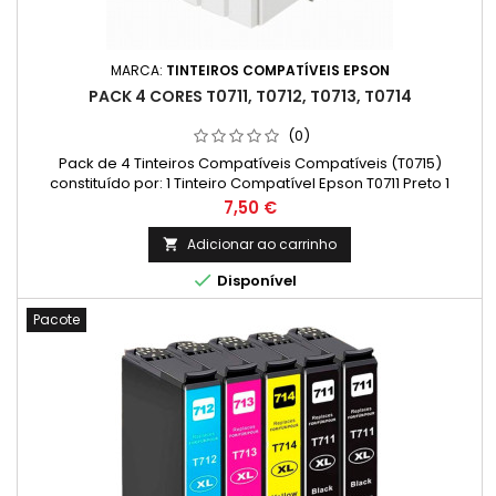
MARCA:
TINTEIROS COMPATÍVEIS EPSON
PACK 4 CORES T0711, T0712, T0713, T0714
(0)
Pack de 4 Tinteiros Compatíveis Compatíveis (T0715)
constituído por: 1 Tinteiro Compatível Epson T0711 Preto 1
Tinteiro Compatível Epson T0712 Ciano 1 Tinteiro Compatível
Preço
7,50 €
Epson T0713 Magenta 1 Tinteiro Compatível Epson T0714
Amarelo
Adicionar ao carrinho


Disponível
Pacote