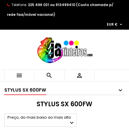
Telefone:
225 496 031 ou 913499410 (Custo chamada p/
×
×
×
×
As minhas listas de desejos
((modalTitle))
((title))
Entrar
rede fixa/móvel nacional)

EUR €
((confirmMessage))
You need to be logged in to save products in your
((label))
wishlist.
add_circle_outline
Create new list
((cancelText))
((modalDeleteText))
((cancelText))
((loginText))
((cancelText))
((createText))



STYLUS SX 600FW
STYLUS SX 600FW
Preço, do mais baixo ao mais alto
