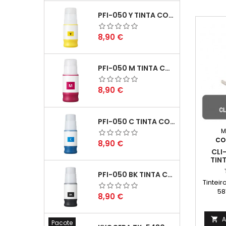
PFI-050 Y TINTA COMPATÍVEL AMARELO
Preço
8,90 €
PFI-050 M TINTA COMPATÍVEL MAGENTA
Preço
8,90 €
PFI-050 C TINTA COMPATÍVEL CIANO
M
CO
Preço
8,90 €
CLI
TIN
PFI-050 BK TINTA COMPATÍVEL PRETA
Tintei
58
Preço
8,90 €
Ren
Págin
na n
A

Pacote