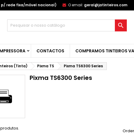
p/ rede fixa/móvel nacional)
O email:
geral@jatinteiros.com
s minhas listas de desejos
(modalTitle))
(title))
ntrar

confirmMessage))
u need to be logged in to save products in your wishlist.
abel))
add_circle_outline
Create new l
IMPRESSORA
CONTACTOS
COMPRAMOS TINTEIROS VA
((cancelText))
((cancelText))
((modalDeleteText)
((loginText)
((cancelText))
((createText)
nteiros (Tinta)
Pixma TS
Pixma TS6300 Series
Pixma TS6300 Series
 produtos.
Orden