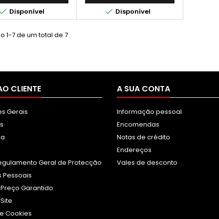
dimento real varia


Disponível
Disponível
eravelmente com base
onteúdo das páginas
pressas e noutros
 1-7 de um total de 7
factores.)
AO CLIENTE
A SUA CONTA
s Gerais
Informação pessoal
s
Encomendas
sa
Notas de crédito
Endereços
egulamento Geral de Protecção
Vales de desconto
 Pessoais
 Preço Garantido
Site
e Cookies