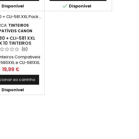
mento real varia
impressão contínua. O


Disponível
Disponível
avelmente com base
rendimento real varia
teúdo das páginas
consideravelmente com base
essas e noutros
no conteúdo das páginas
factores.)
impressas e noutros
RCA:
TINTEIROS
factores.)
ATÍVEIS CANON
80 + CLI-581 XXL
 10 TINTEIROS
OMPATIVEIS
(0)
inteiros Compativeis
580XXL e CLI-581XXL
reto, 2 Preto Foto, 2
Preço
19,99 €
 Magenta, 2 Amarelo
dade: Preto: 600
cionar ao carrinho
 * Preto Foto: 4590

Disponível
 Ciano: 830 Páginas *
a: 747 Páginas *
 830 Páginas * *(Em
 contínua até 5% de
a de uma Folha A4)