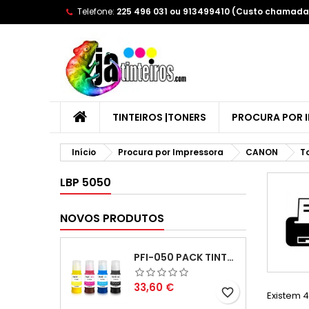
Telefone:
225 496 031 ou 913499410 (Custo chamada 
A
(
C
E
add_circle_outline
((
Yo
Wi
TINTEIROS |TONERS
PROCURA POR 
Início
Procura por Impressora
CANON
T
LBP 5050
NOVOS PRODUTOS
PFI-050 PACK TINTAS COMPATIVEIS
Preço
33,60 €
favorite_border
Existem 4