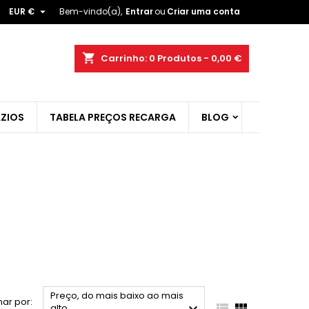

EUR €
Bem-vindo(a),
Entrar
ou
Criar uma conta
×
×
×
×
shopping_cart
Carrinho:
0
Produtos - 0,00 €
ZIOS
TABELA PREÇOS RECARGA
BLOG
)
r
t
Preço, do mais baixo ao mais
ar por:


alto