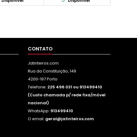


Disponível
Disponível
CONTATO
Jatinteiros.com
Rua da Constituição, 149
4200-197 Porto
Telefone:
225 496 031 ou 913499410
(Custo chamada p/ rede fixa/móvel
nacional)
WhatsApp:
913499410
O email:
geral@jatinteiros.com