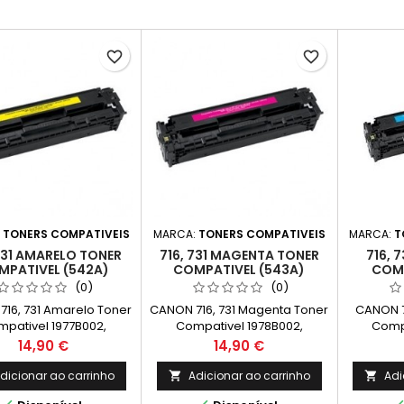
favorite_border
favorite_border
:
TONERS COMPATIVEIS
MARCA:
TONERS COMPATIVEIS
MARCA:
T
 731 AMARELO TONER
716, 731 MAGENTA TONER
716, 
MPATIVEL (542A)
COMPATIVEL (543A)
COMP
(0)
(0)
16, 731 Amarelo Toner
CANON 716, 731 Magenta Toner
CANON 7
pativel 1977B002,
Compativel 1978B002,
Compa
02 Capacidade: 1.400k
6270B002 Capacidade: 1.400k
6271B002
Preço
Preço
14,90 €
14,90 €
dicionar ao carrinho
Adicionar ao carrinho
Adi

