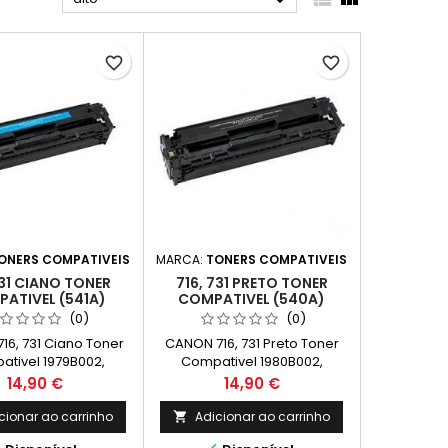

favorite_border
favorite_border
ONERS COMPATIVEIS
MARCA:
TONERS COMPATIVEIS
731 CIANO TONER
716, 731 PRETO TONER
ATIVEL (541A)
COMPATIVEL (540A)
(0)
(0)
16, 731 Ciano Toner
CANON 716, 731 Preto Toner
tivel 1979B002,
Compativel 1980B002,
 Capacidade: 1.400k
6273B002 Capaciadade:
Preço
Preço
14,90 €
14,90 €
2.200k
cionar ao carrinho
Adicionar ao carrinho
