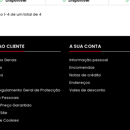


Disponível
Disponível
o 1-4 de um total de 4
AO CLIENTE
A SUA CONTA
s Gerais
Informação pessoal
s
Encomendas
sa
Notas de crédito
Endereços
egulamento Geral de Protecção
Vales de desconto
 Pessoais
 Preço Garantido
Site
e Cookies