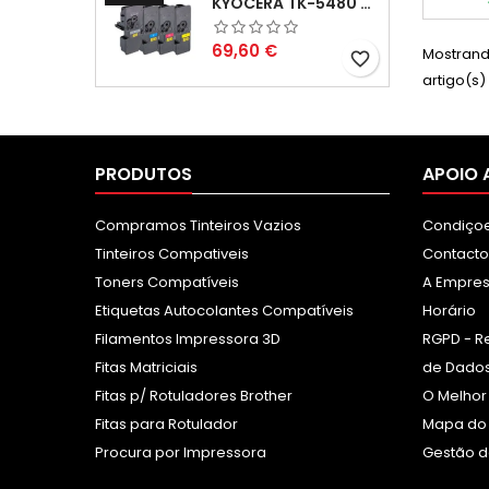
KYOCERA TK-5480 PACK TONERS COMPATÍVEIS
Preço
69,60 €
Mostrand
favorite_border
artigo(s)
PRODUTOS
APOIO 
Compramos Tinteiros Vazios
Condiçoe
Tinteiros Compativeis
Contacto
Toners Compatíveis
A Empre
Etiquetas Autocolantes Compatíveis
Horário
Filamentos Impressora 3D
RGPD - R
Fitas Matriciais
de Dados
Fitas p/ Rotuladores Brother
O Melhor
Fitas para Rotulador
Mapa do 
Procura por Impressora
Gestão d