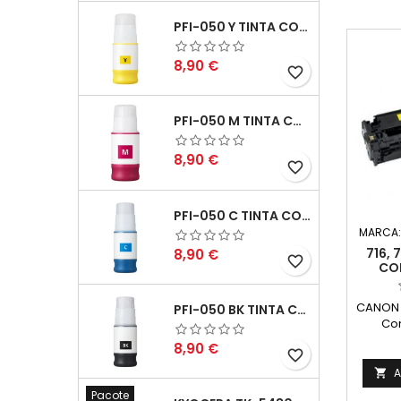
PFI-050 Y TINTA COMPATÍVEL AMARELO
Preço
8,90 €
favorite_border
PFI-050 M TINTA COMPATÍVEL MAGENTA
Preço
8,90 €
favorite_border
PFI-050 C TINTA COMPATÍVEL CIANO
MARCA
Preço
716,
8,90 €
favorite_border
CO
CANON 7
PFI-050 BK TINTA COMPATÍVEL PRETA
Com
6269B0
Preço
8,90 €
favorite_border
A

Pacote