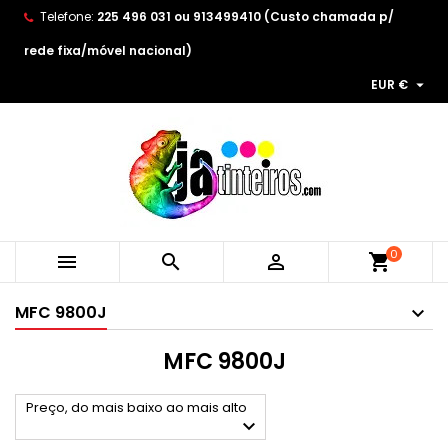
Telefone:
225 496 031 ou 913499410 (Custo chamada p/
×
×
×
×
As minhas listas de desejos
((modalTitle))
Create wishlist
Entrar
rede fixa/móvel nacional)

EUR €
Create new list
add_circle_outline
((confirmMessage))
You need to be logged in to save products in your
Wishlist name
wishlist.
((cancelText))
((modalDeleteText))
Cancelar
Entrar
Cancelar
Create wishlist
0



shopping_cart
MFC 9800J
MFC 9800J
Preço, do mais baixo ao mais alto
