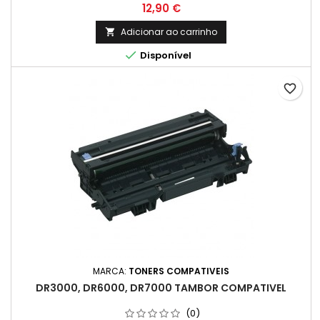
Preço
12,90 €
Adicionar ao carrinho


Disponível
favorite_border
MARCA:
TONERS COMPATIVEIS
DR3000, DR6000, DR7000 TAMBOR COMPATIVEL
(0)