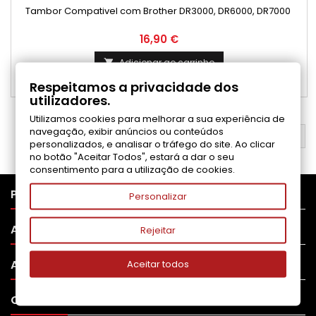
Tambor Compativel com Brother DR3000, DR6000, DR7000
Preço
16,90 €
Adicionar ao carrinho

Respeitamos a privacidade dos

Disponível
utilizadores.
Utilizamos cookies para melhorar a sua experiência de
navegação, exibir anúncios ou conteúdos
VOLTAR AO TOPO

personalizados, e analisar o tráfego do site. Ao clicar
no botão "Aceitar Todos", estará a dar o seu
consentimento para a utilização de cookies.

PRODUTOS
Personalizar

APOIO AO CLIENTE
Rejeitar

A SUA CONTA
Aceitar todos

CONTATO