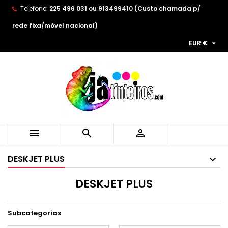
Telefone:
225 496 031 ou 913499410 (Custo chamada p/
×
×
×
×
As minhas listas de desejos
((modalTitle))
((title))
Entrar
rede fixa/móvel nacional)

EUR €
((confirmMessage))
You need to be logged in to save products in your
((label))
wishlist.
add_circle_outline
Create new list
((cancelText))
((modalDeleteText))
((cancelText))
((loginText))
((cancelText))
((createText))



DESKJET PLUS
DESKJET PLUS
Subcategorias