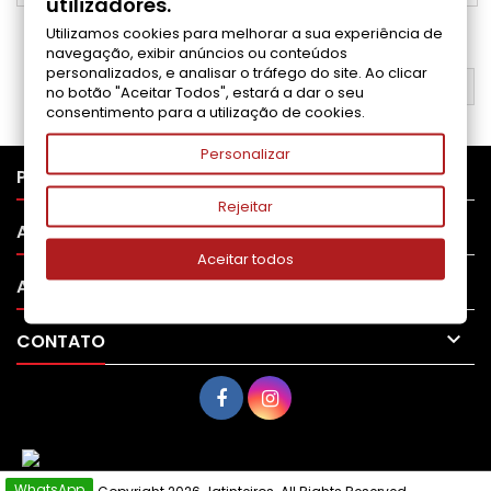
utilizadores.
Utilizamos cookies para melhorar a sua experiência de
1
2
Próximo

navegação, exibir anúncios ou conteúdos
personalizados, e analisar o tráfego do site. Ao clicar
VOLTAR AO TOPO

no botão "Aceitar Todos", estará a dar o seu
consentimento para a utilização de cookies.
Personalizar

PRODUTOS
Rejeitar

APOIO AO CLIENTE
Aceitar todos

A SUA CONTA

CONTATO
WhatsApp