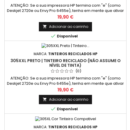
ATENÇÃO: Se a sua impressora HP termina com "e" (como
Deskjet 2720e ou Envy Pro 6455e), tenha em mente que ativar
o programa HP+ pode limitar o uso de tinteiros compatíveis e
Preço
19,90 €
reciclados. O HP+ oferece vantagens como impressão na
nuvem, mas requer apenas tinteiros originais e conexão à
Adicionar ao carrinho

Internet. Recomendação: Para utilizar tinteiros compatíveis

Disponível
ou...
MARCA:
TINTEIROS RECICLADOS HP
305XXL PRETO | TINTEIRO RECICLADO (NÃO ASSUME O
NÍVEL DE TINTA)
(0)
ATENÇÃO: Se a sua impressora HP termina com "e" (como
Deskjet 2720e ou Envy Pro 6455e), tenha em mente que ativar
o programa HP+ pode limitar o uso de tinteiros compatíveis e
Preço
19,90 €
reciclados. O HP+ oferece vantagens como impressão na
nuvem, mas requer apenas tinteiros originais e conexão à
Adicionar ao carrinho

Internet. Recomendação: Para utilizar tinteiros compatíveis

Disponível
ou...
MARCA:
TINTEIROS RECICLADOS HP