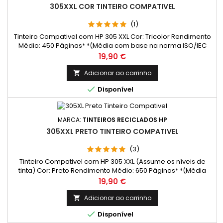
305XXL COR TINTEIRO COMPATIVEL
(1)
Tinteiro Compativel com HP 305 XXL Cor: Tricolor Rendimento
Médio: 450 Páginas* *(Média com base na norma ISO/IEC
24711 e impressão contínua. O rendimento real varia
Preço
19,90 €
consideravelmente com base no conteúdo das páginas
impressas e noutros factores.)
Adicionar ao carrinho


Disponível
MARCA:
TINTEIROS RECICLADOS HP
305XXL PRETO TINTEIRO COMPATIVEL
(3)
Tinteiro Compativel com HP 305 XXL (Assume os níveis de
tinta) Cor: Preto Rendimento Médio: 650 Páginas* *(Média
com base na norma ISO/IEC 24711 e impressão contínua. O
Preço
19,90 €
rendimento real varia consideravelmente com base no
conteúdo das páginas impressas e noutros factores.)
Adicionar ao carrinho


Disponível