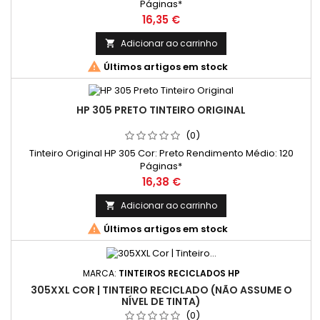
Páginas*
Preço
16,35 €
Adicionar ao carrinho


Últimos artigos em stock
HP 305 PRETO TINTEIRO ORIGINAL
(0)
Tinteiro Original HP 305 Cor: Preto Rendimento Médio: 120
Páginas*
Preço
16,38 €
Adicionar ao carrinho


Últimos artigos em stock
MARCA:
TINTEIROS RECICLADOS HP
305XXL COR | TINTEIRO RECICLADO (NÃO ASSUME O
NÍVEL DE TINTA)
(0)