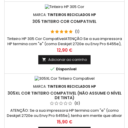
MARCA:
TINTEIROS RECICLADOS HP
305 TINTEIRO COR COMPATIVEL
(1)
Tinteiro HP 305 Cor CompatívelATENÇÃO:Se a sua impressora
HP termina com "e" (como Deskjet 2720e ou Envy Pro 6455e),
tenha em mente que ativar o programa HP+ pode limitar o
Preço
12,90 €
uso de tinteiros compatíveis e reciclados. O HP+ oferece
vantagens como impressão na nuvem, mas requer apenas
Adicionar ao carrinho

tinteiros originais e conexão à Internet.Recomendação:Para

Disponível
utilizar...
MARCA:
TINTEIROS RECICLADOS HP
305XL COR TINTEIRO COMPATIVEL (NÃO ASSUME O NÍVEL
DE TINTA)
(0)
ATENÇÃO: Se a sua impressora HP termina com "e" (como
Deskjet 2720e ou Envy Pro 6455e), tenha em mente que ativar
o programa HP+ pode limitar o uso de tinteiros compatíveis e
Preço
15,90 €
reciclados. O HP+ oferece vantagens como impressão na