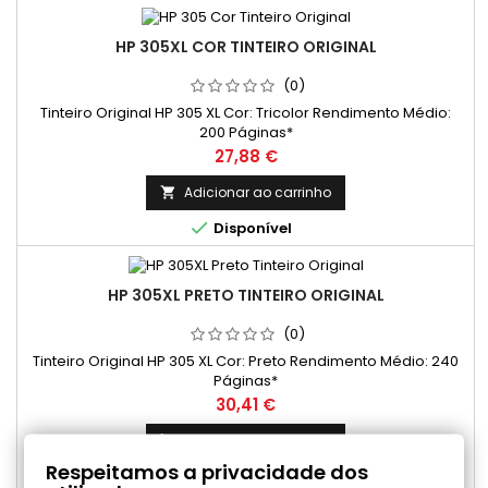
HP 305XL COR TINTEIRO ORIGINAL
(0)
Tinteiro Original HP 305 XL Cor: Tricolor Rendimento Médio:
200 Páginas*
Preço
27,88 €
Adicionar ao carrinho


Disponível
HP 305XL PRETO TINTEIRO ORIGINAL
(0)
Tinteiro Original HP 305 XL Cor: Preto Rendimento Médio: 240
Páginas*
Preço
30,41 €
Adicionar ao carrinho

Respeitamos a privacidade dos

Últimos artigos em stock