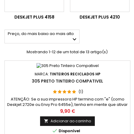
DESKJET PLUS 4158
DESKJET PLUS 4210
Preço, do mais baixo ao mais alto

Mostrando 1-12 de um total de 13 artigo(s)
MARCA:
TINTEIROS RECICLADOS HP
305 PRETO TINTEIRO COMPATIVEL
(1)
ATENÇÃO: Se a sua impressora HP termina com "e" (como
Deskjet 2720e ou Envy Pro 6455e), tenha em mente que ativar
o programa HP+ pode limitar o uso de tinteiros compatíveis e
Preço
9,90 €
reciclados. O HP+ oferece vantagens como impressão na
nuvem, mas requer apenas tinteiros originais e conexão à
Adicionar ao carrinho

Internet. Recomendação: Para utilizar tinteiros compatíveis

Disponível
ou...