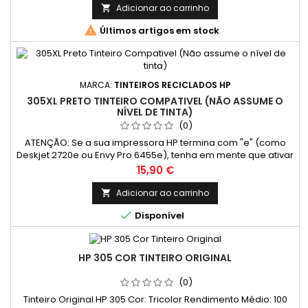
nuvem, mas requer apenas tinteiros originais e conexão à
Adicionar ao carrinho

Internet. Recomendação: Para utilizar tinteiros compatíveis

Últimos artigos em stock
ou...
MARCA:
TINTEIROS RECICLADOS HP
305XL PRETO TINTEIRO COMPATIVEL (NÃO ASSUME O
NÍVEL DE TINTA)
(0)
ATENÇÃO: Se a sua impressora HP termina com "e" (como
Deskjet 2720e ou Envy Pro 6455e), tenha em mente que ativar
o programa HP+ pode limitar o uso de tinteiros compatíveis e
Preço
15,90 €
reciclados. O HP+ oferece vantagens como impressão na
nuvem, mas requer apenas tinteiros originais e conexão à
Adicionar ao carrinho

Internet. Recomendação: Para utilizar tinteiros compatíveis

Disponível
ou...
HP 305 COR TINTEIRO ORIGINAL
(0)
Tinteiro Original HP 305 Cor: Tricolor Rendimento Médio: 100