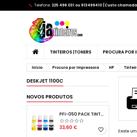
Telefone:
225 496 031 ou 913499410 (Custo chamada 
A
(
C
E
add_circle_outline
((
Yo
Wi
TINTEIROS |TONERS
PROCURA POR 
Início
Procura por Impressora
HP
Tintei
DESKJET 1100C
NOVOS PRODUTOS
PFI-050 PACK TINTAS COMPATIVEIS
Preço
33,60 €
favorite_border
Existe um