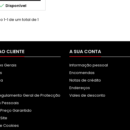

Disponível
 1-1 de um total de 1
AO CLIENTE
A SUA CONTA
s Gerais
Informação pessoal
s
Encomendas
sa
Notas de crédito
Endereços
egulamento Geral de Protecção
Vales de desconto
 Pessoais
 Preço Garantido
Site
e Cookies