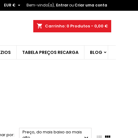

EUR €
Bem-vindo(a),
Entrar
ou
Criar uma conta
×
×
×
×
shopping_cart
Carrinho:
0
Produtos - 0,00 €
ZIOS
TABELA PREÇOS RECARGA
BLOG
)
r
t
Preço, do mais baixo ao mais
ar por:


alto