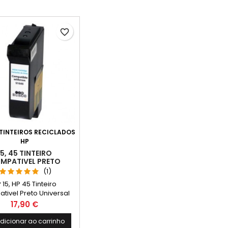
favorite_border
TINTEIROS RECICLADOS
HP
15, 45 TINTEIRO
MPATIVEL PRETO
UNIVERSAL
(1)
 15, HP 45 Tinteiro
tivel Preto Universal
apacidade: 40ml
Preço
17,90 €
dicionar ao carrinho