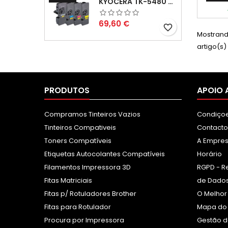
KYOCERA TK-5480 PACK TONERS COMPATÍVEIS
Preço
69,60 €
favorite_border
Mostrando
artigo(s)
PRODUTOS
APOIO 
Compramos Tinteiros Vazios
Condiçoe
Tinteiros Compativeis
Contacto
Toners Compatíveis
A Empre
Etiquetas Autocolantes Compatíveis
Horário
Filamentos Impressora 3D
RGPD - R
Fitas Matriciais
de Dados
Fitas p/ Rotuladores Brother
O Melhor
Fitas para Rotulador
Mapa do 
Procura por Impressora
Gestão d