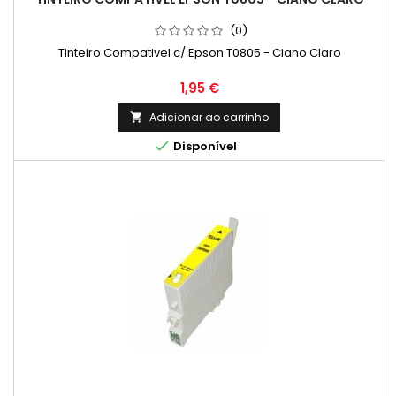
(0)
Tinteiro Compativel c/ Epson T0805 - Ciano Claro
Preço
1,95 €
Adicionar ao carrinho


Disponível