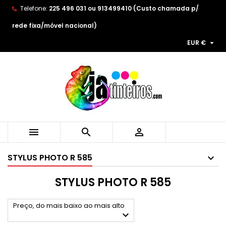
Telefone:
225 496 031 ou 913499410 (Custo chamada p/
×
×
×
×
As minhas listas de desejos
((modalTitle))
((title))
Entrar
rede fixa/móvel nacional)

EUR €
((confirmMessage))
You need to be logged in to save products in your
((label))
wishlist.
add_circle_outline
Create new list
((cancelText))
((modalDeleteText))
((cancelText))
((loginText))
((cancelText))
((createText))



STYLUS PHOTO R 585
STYLUS PHOTO R 585
Preço, do mais baixo ao mais alto
