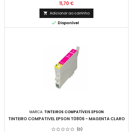
Preço
11,70 €
Adicionar ao carrinho


Disponível
MARCA:
TINTEIROS COMPATÍVEIS EPSON
TINTEIRO COMPATIVEL EPSON T0806 - MAGENTA CLARO
(0)