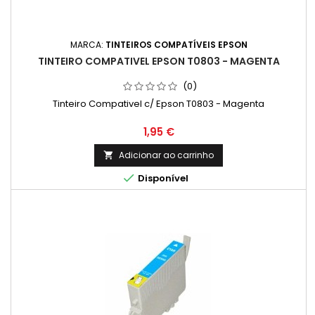
MARCA:
TINTEIROS COMPATÍVEIS EPSON
TINTEIRO COMPATIVEL EPSON T0803 - MAGENTA
(0)
Tinteiro Compativel c/ Epson T0803 - Magenta
Preço
1,95 €
Adicionar ao carrinho


Disponível