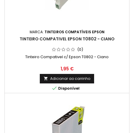
MARCA:
TINTEIROS COMPATÍVEIS EPSON
TINTEIRO COMPATIVEL EPSON T0802 - CIANO
(0)
Tinteiro Compativel c/ Epson T0802 - Ciano
Preço
1,95 €
Adicionar ao carrinho


Disponível