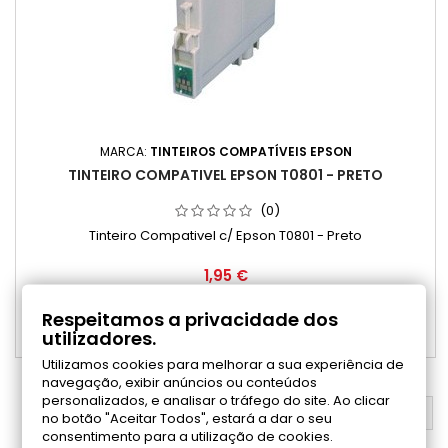
MARCA:
TINTEIROS COMPATÍVEIS EPSON
TINTEIRO COMPATIVEL EPSON T0801 - PRETO
(0)
Tinteiro Compativel c/ Epson T0801 - Preto
Preço
1,95 €
Adicionar ao carrinho

Respeitamos a privacidade dos
utilizadores.

Disponível
Utilizamos cookies para melhorar a sua experiência de
navegação, exibir anúncios ou conteúdos
personalizados, e analisar o tráfego do site. Ao clicar
VOLTAR AO TOPO

no botão "Aceitar Todos", estará a dar o seu
consentimento para a utilização de cookies.