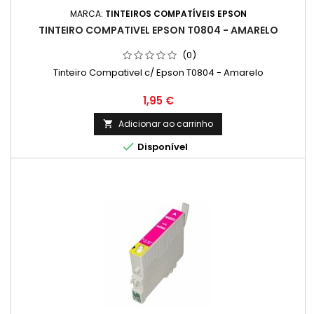
MARCA:
TINTEIROS COMPATÍVEIS EPSON
TINTEIRO COMPATIVEL EPSON T0804 - AMARELO
(0)
Tinteiro Compativel c/ Epson T0804 - Amarelo
Preço
1,95 €
Adicionar ao carrinho


Disponível