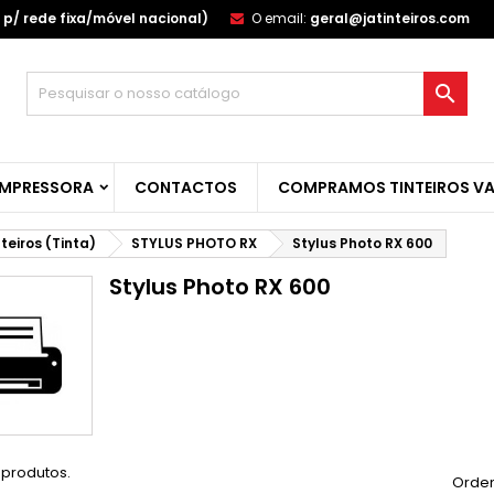
p/ rede fixa/móvel nacional)
O email:
geral@jatinteiros.com
s minhas listas de desejos
(modalTitle))
reate wishlist
ntrar

Create new list
confirmMessage))
u need to be logged in to save products in your wishlist.
shlist name
IMPRESSORA
CONTACTOS
COMPRAMOS TINTEIROS VA
((cancelText))
Cancelar
((modalDeleteText)
Entra
Cancelar
Create wishlis
nteiros (Tinta)
STYLUS PHOTO RX
Stylus Photo RX 600
Stylus Photo RX 600
 produtos.
Orden