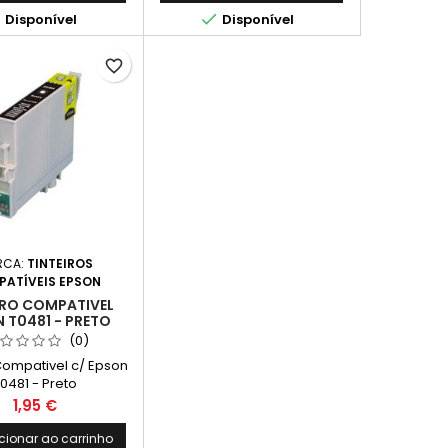


Disponível
Disponível
favorite_border
RCA:
TINTEIROS
ATÍVEIS EPSON
IRO COMPATIVEL
 T0481 - PRETO
(0)
 Compativel c/ Epson
0481 - Preto
Preço
1,95 €
cionar ao carrinho