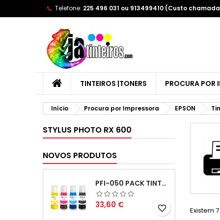
Telefone:
225 496 031 ou 913499410 (Custo chamada 
A
(
C
E
add_circle_outline
((
Yo
Wi
TINTEIROS |TONERS
PROCURA POR 
Início
Procura por Impressora
EPSON
Ti
STYLUS PHOTO RX 600
NOVOS PRODUTOS
PFI-050 PACK TINTAS COMPATIVEIS
Preço
33,60 €
favorite_border
Existem 7