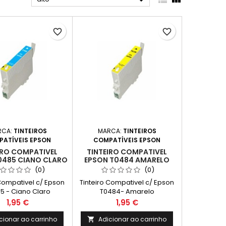

favorite_border
favorite_border
RCA:
TINTEIROS
MARCA:
TINTEIROS
ATÍVEIS EPSON
COMPATÍVEIS EPSON
IRO COMPATIVEL
TINTEIRO COMPATIVEL
0485 CIANO CLARO
EPSON T0484 AMARELO
(0)
(0)
 Compativel c/ Epson
Tinteiro Compativel c/ Epson
5 - Ciano Claro
T0484- Amarelo
Preço
Preço
1,95 €
1,95 €
cionar ao carrinho
Adicionar ao carrinho
