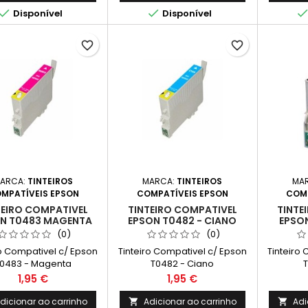


Disponível
Disponível
favorite_border
favorite_border
ARCA:
TINTEIROS
MARCA:
TINTEIROS
MA
MPATÍVEIS EPSON
COMPATÍVEIS EPSON
COMP
TEIRO COMPATIVEL
TINTEIRO COMPATIVEL
TINTE
N T0483 MAGENTA
EPSON T0482 - CIANO
EPSON
(0)
(0)
ro Compativel c/ Epson
Tinteiro Compativel c/ Epson
Tinteiro
0483 - Magenta
T0482 - Ciano
T
Preço
Preço
1,95 €
1,95 €
dicionar ao carrinho
Adicionar ao carrinho
Adi

