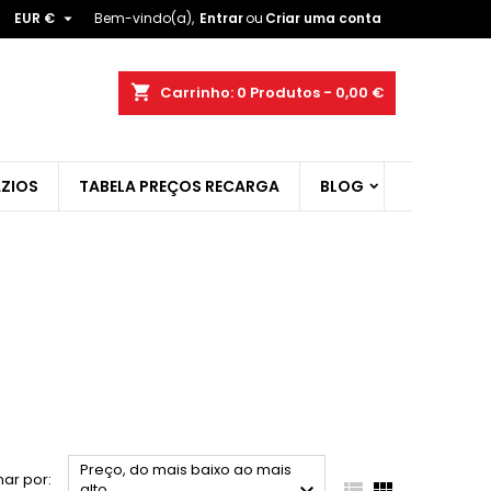

EUR €
Bem-vindo(a),
Entrar
ou
Criar uma conta
×
×
×
×
shopping_cart
Carrinho:
0
Produtos - 0,00 €
ZIOS
TABELA PREÇOS RECARGA
BLOG
)
r
t
Preço, do mais baixo ao mais
ar por:


alto