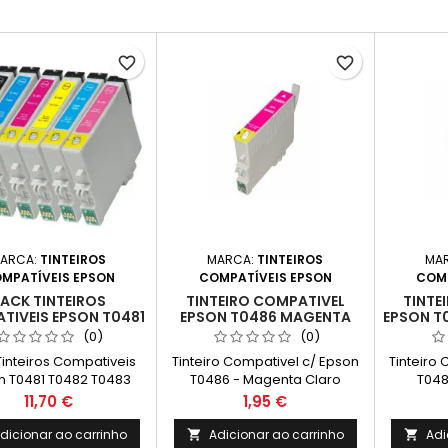
favorite_border
favorite_border
ARCA:
TINTEIROS
MARCA:
TINTEIROS
MA
MPATÍVEIS EPSON
COMPATÍVEIS EPSON
COMP
ACK TINTEIROS
TINTEIRO COMPATIVEL
TINTE
TIVEIS EPSON T0481
EPSON T0486 MAGENTA
EPSON T
 T0483 T0484 T0485
CLARO
(0)
(0)
T0486
Tinteiros Compativeis
Tinteiro Compativel c/ Epson
Tinteiro
n T0481 T0482 T0483
T0486 - Magenta Claro
T048
T0485 T0486
Preço
Preço
11,70 €
1,95 €
dicionar ao carrinho
Adicionar ao carrinho
Adi

