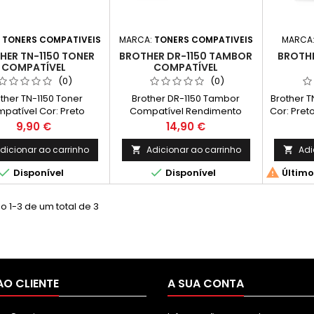
:
TONERS COMPATIVEIS
MARCA:
TONERS COMPATIVEIS
MARCA
HER TN-1150 TONER
BROTHER DR-1150 TAMBOR
BROTHE
COMPATÍVEL
COMPATÍVEL
(0)
(0)
ther TN-1150 Toner
Brother DR-1150 Tambor
Brother T
patível Cor: Preto
Compatível Rendimento
Cor: Pret
imento Médio: 1.000
Médio: 10.000 Páginas* *
1.000 Pá
Preço
Preço
9,90 €
14,90 €
s* * Imprime até 1.000
Imprime até 10.000 páginas de
1.000 pá
as de acordo com a
acordo com a norma ISO/IEC
a nor
dicionar ao carrinho
Adicionar ao carrinho
Adi


rma ISO/IEC 19752
19752 Compatibilidades: DCP
Compat



Disponível
Disponível
Último
patibilidades: DCP
L1640W, DCP L1642W, DCP
L1640W
0W, DCP L1642W, DCP
L1642WXL, DCP L1660W, HL
2WXL, DCP L1660W, HL
L1240W, HL L1242W, HL
 1-3 de um total de 3
40W, HL L1242W, HL
L1242WXL.
L1242WXL.
AO CLIENTE
A SUA CONTA