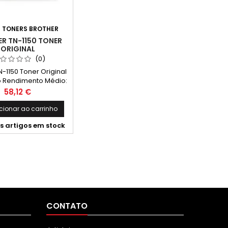
:
TONERS BROTHER
R TN-1150 TONER
ORIGINAL
(0)
N-1150 Toner Original
o Rendimento Médio:
ginas* * Imprime até
Preço
58,12 €
ginas de acordo com
ma ISO/IEC 19752
cionar ao carrinho
ibilidades: DCP-
s artigos em stock
, DCP-L1660W, HL-
L1240W.
CONTATO