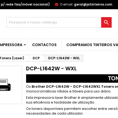
p/ rede fixa/móvel nacional)
O email:
geral@jatinteiros.com
s minhas listas de desejos
(modalTitle))
reate wishlist
ntrar

Create new list
confirmMessage))
u need to be logged in to save products in your wishlist.
shlist name
IMPRESSORA
CONTACTOS
COMPRAMOS TINTEIROS VA
((cancelText))
Cancelar
((modalDeleteText)
Entra
Cancelar
Create wishlis
Toners (Laser)
DCP
DCP-L1642W - WXL
DCP-L1642W - WXL
Os
Brother DCP-L1642W – DCP-L1642WXL Toners or
monocromáticas nítidas e fiáveis para uso diário.
Esta impressora laser Brother é amplamente utilizad
sua eficiência e facilidade de utilização.
Os toners disponíveis permitem escolher entre versõ
necessidades de cada utilizador.