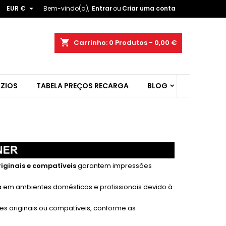

EUR €
Bem-vindo(a),
Entrar
ou
Criar uma conta
×
×
×
×
shopping_cart
Carrinho:
0
Produtos - 0,00 €
ZIOS
TABELA PREÇOS RECARGA
BLOG
)
r
t
iginais e compatíveis
garantem impressões
a em ambientes domésticos e profissionais devido à
es originais ou compatíveis, conforme as