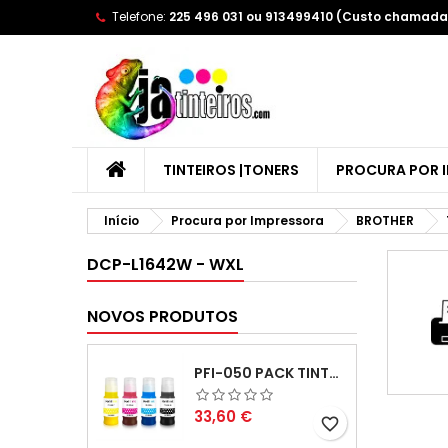
Telefone:
225 496 031 ou 913499410 (Custo chamada 
A
(
C
E
add_circle_outline
((
Yo
Wi
TINTEIROS |TONERS
PROCURA POR 
Início
Procura por Impressora
BROTHER
DCP-L1642W - WXL
NOVOS PRODUTOS
PFI-050 PACK TINTAS COMPATIVEIS
Preço
33,60 €
favorite_border