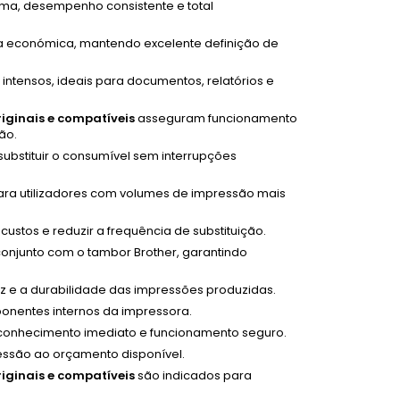
ima, desempenho consistente e total
a económica, mantendo excelente definição de
tensos, ideais para documentos, relatórios e
iginais e compatíveis
asseguram funcionamento
ão.
 substituir o consumível sem interrupções
ara utilizadores com volumes de impressão mais
custos e reduzir a frequência de substituição.
onjunto com o tambor Brother, garantindo
dez e a durabilidade das impressões produzidas.
ponentes internos da impressora.
econhecimento imediato e funcionamento seguro.
ressão ao orçamento disponível.
iginais e compatíveis
são indicados para