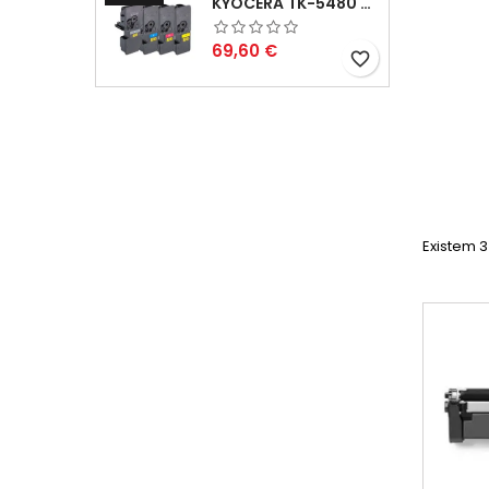
KYOCERA TK-5480 PACK TONERS COMPATÍVEIS
Preço
69,60 €
favorite_border
Existem 3