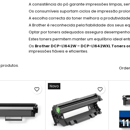
A consistência do pó garante impressões limpas, se
Os consumíveis suportam ciclos de impressão prol
A escolha correcta do toner melhora a produtividade
A Brother é reconhecida pela fiabilidade dos seus 
Optar por toners adequados assegura desempenho co
Estes toners permitem manter um equilíbrio ideal en
Os
Brother DCP-L1642W – DCP-L1642WXL Toners or
impressões fiáveis e eficientes.
 produtos.
Orden
Novo
favorite_border
favorite_border