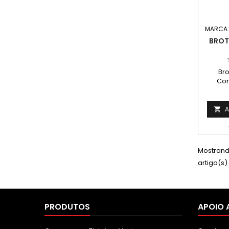
MARCA
BROT
Bro
Com
Rend
Página
págin
A

no
Com
L164
L164
Mostrando
L12
artigo(s)
PRODUTOS
APOIO 