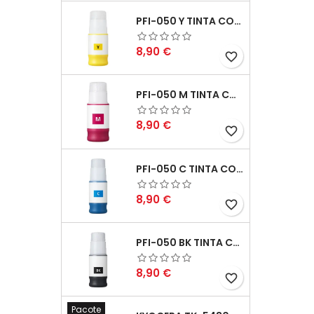
PFI-050 Y TINTA COMPATÍVEL AMARELO
Preço
8,90 €
favorite_border
PFI-050 M TINTA COMPATÍVEL MAGENTA
Preço
8,90 €
favorite_border
PFI-050 C TINTA COMPATÍVEL CIANO
Preço
8,90 €
favorite_border
PFI-050 BK TINTA COMPATÍVEL PRETA
Preço
8,90 €
favorite_border
Pacote