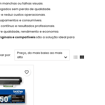
m manchas ou falhas visuais.
ongados sem perda de qualidade.
 e reduz custos operacionais.
equipamentos e consumíveis.
ntínuo e resultados profissionais.
tre qualidade, rendimento e economia.
iginais e compatíveis
são a solução ideal para
Preço, do mais baixo ao mais
ar por:



alto
favorite_border