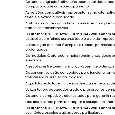
Os toners originais Brother oferecem qualidade máx
compatibilidade com o equipamento.
As versões compatíveis representam uma alternativ
texto e elevada durabilidade.
Ambas as opções garantem impressões com pretos in
trabalhos administrativos.
Os
Brother DCP-L1642W – DCP-L1642WXL Toners or
estável e sem falhas durante todo o ciclo de impress
A instalação do toner é simples e rápida, permitindo
prolongadas.
Os modelos XL oferecem maior rendimento, ideais p
elevados.
A escolha entre toner normal ou XL permite optimizar 
Os consumíveis são concebidos para funcionar em c
transferência precisa da imagem.
A qualidade do toner influencia directamente a niti
Utilizar toners adequados ajuda a preservar os com
Os toners compatíveis são testados para garantir r
Esta flexibilidade permite adaptar a solução de imp
Os
Brother DCP-L1642W – DCP-L1642WXL Toners or
escritórios, escolas e utilizadores particulares.