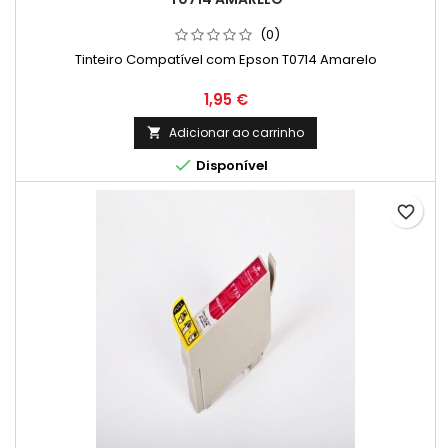
(0)
Tinteiro Compatível com Epson T0714 Amarelo
Preço
1,95 €
Adicionar ao carrinho


Disponível
favorite_border