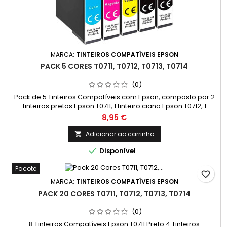
MARCA:
TINTEIROS COMPATÍVEIS EPSON
PACK 5 CORES T0711, T0712, T0713, T0714
(0)
Pack de 5 Tinteiros Compatíveis com Epson, composto por 2
tinteiros pretos Epson T0711, 1 tinteiro ciano Epson T0712, 1
tinteiro magenta Epson T0713 e 1 tinteiro amarelo Epson T0714.
Preço
8,95 €
Alta qualidade de impressão a um preço acessível.
Adicionar ao carrinho


Disponível
Pacote
favorite_border
MARCA:
TINTEIROS COMPATÍVEIS EPSON
PACK 20 CORES T0711, T0712, T0713, T0714
(0)
8 Tinteiros Compatíveis Epson T0711 Preto 4 Tinteiros