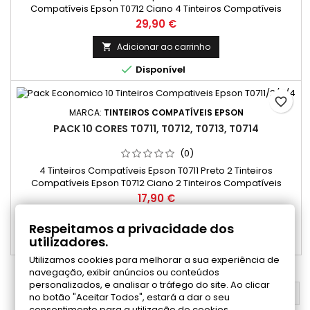
Compatíveis Epson T0712 Ciano 4 Tinteiros Compatíveis
Epson T0713 Magenta 4 Tinteiros Compatíveis Epson T0714
Preço
29,90 €
Amarelo
Adicionar ao carrinho


Disponível
favorite_border
MARCA:
TINTEIROS COMPATÍVEIS EPSON
PACK 10 CORES T0711, T0712, T0713, T0714
(0)
4 Tinteiros Compatíveis Epson T0711 Preto 2 Tinteiros
Compatíveis Epson T0712 Ciano 2 Tinteiros Compatíveis
Epson T0713 Magenta 2 Tinteiros Compatíveis Epson T0714
Preço
17,90 €
Amarelo
Adicionar ao carrinho

Respeitamos a privacidade dos
utilizadores.

Disponível
Utilizamos cookies para melhorar a sua experiência de
navegação, exibir anúncios ou conteúdos
personalizados, e analisar o tráfego do site. Ao clicar
VOLTAR AO TOPO

no botão "Aceitar Todos", estará a dar o seu
consentimento para a utilização de cookies.