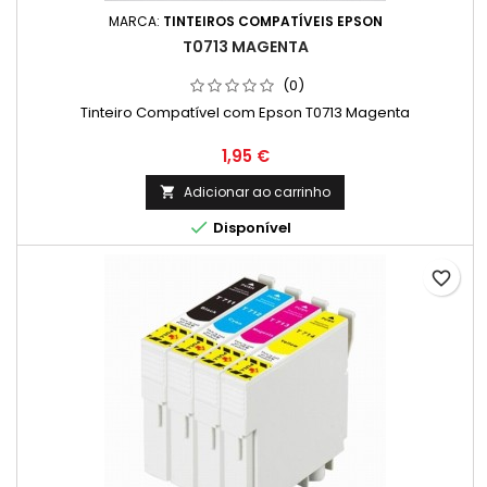
MARCA:
TINTEIROS COMPATÍVEIS EPSON
T0713 MAGENTA
(0)
Tinteiro Compatível com Epson T0713 Magenta
Preço
1,95 €
Adicionar ao carrinho


Disponível
favorite_border