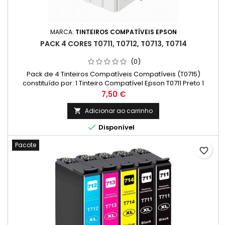
MARCA:
TINTEIROS COMPATÍVEIS EPSON
PACK 4 CORES T0711, T0712, T0713, T0714
(0)
Pack de 4 Tinteiros Compatíveis Compatíveis (T0715)
constituído por: 1 Tinteiro Compatível Epson T0711 Preto 1
Tinteiro Compatível Epson T0712 Ciano 1 Tinteiro Compatível
Preço
7,50 €
Epson T0713 Magenta 1 Tinteiro Compatível Epson T0714
Amarelo
Adicionar ao carrinho


Disponível
Pacote
favorite_border