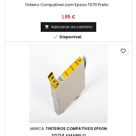
Tinteiro Compatível com Epson T0711 Preto
Preço
1,95 €
Adicionar ao carrinho


Disponível
favorite_border
MARCA:
TINTEIROS COMPATÍVEIS EPSON
T0714 AMARELO