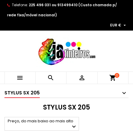
Telefone:
225 496 031 ou 913499410 (Custo chamada p/
×
×
×
×
As minhas listas de desejos
((modalTitle))
Create wishlist
Entrar
rede fixa/móvel nacional)

EUR €
Create new list
add_circle_outline
((confirmMessage))
You need to be logged in to save products in your
Wishlist name
wishlist.
((cancelText))
((modalDeleteText))
Cancelar
Entrar
Cancelar
Create wishlist
0



shopping_cart
STYLUS SX 205
STYLUS SX 205
Preço, do mais baixo ao mais alto
