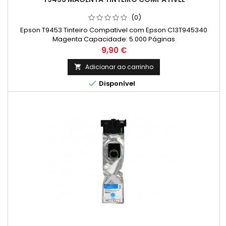
(0)
Epson T9453 Tinteiro Compativel com Epson C13T945340
Magenta Capacidade: 5.000 Páginas
Preço
9,90 €
Adicionar ao carrinho


Disponível