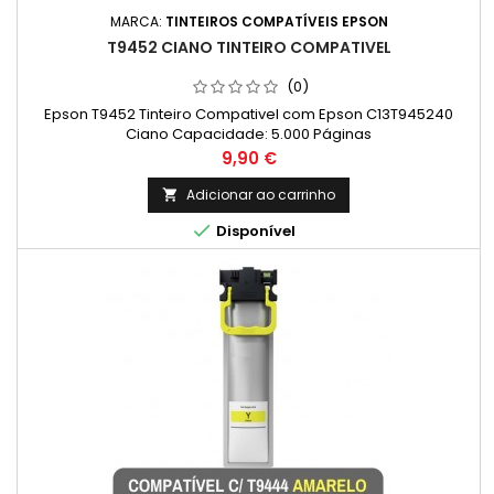
MARCA:
TINTEIROS COMPATÍVEIS EPSON
T9452 CIANO TINTEIRO COMPATIVEL
(0)
Epson T9452 Tinteiro Compativel com Epson C13T945240
Ciano Capacidade: 5.000 Páginas
Preço
9,90 €
Adicionar ao carrinho


Disponível