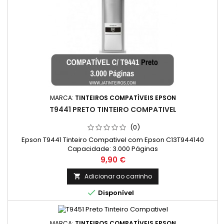
MARCA:
TINTEIROS COMPATÍVEIS EPSON
T9441 PRETO TINTEIRO COMPATIVEL
(0)
Epson T9441 Tinteiro Compativel com Epson C13T944140
Capacidade: 3.000 Páginas
Preço
9,90 €
Adicionar ao carrinho


Disponível
MARCA:
TINTEIROS COMPATÍVEIS EPSON