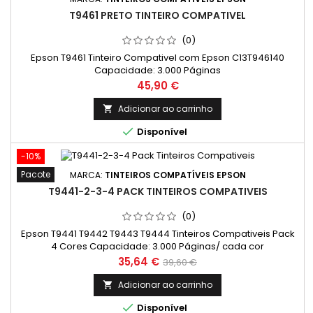
T9461 PRETO TINTEIRO COMPATIVEL
(0)
Epson T9461 Tinteiro Compativel com Epson C13T946140
Capacidade: 3.000 Páginas
Preço
45,90 €
Adicionar ao carrinho


Disponível
-10%
Pacote
MARCA:
TINTEIROS COMPATÍVEIS EPSON
T9441-2-3-4 PACK TINTEIROS COMPATIVEIS
(0)
Epson T9441 T9442 T9443 T9444 Tinteiros Compativeis Pack
4 Cores Capacidade: 3.000 Páginas/ cada cor
Preço
Preço
35,64 €
39,60 €
normal
Adicionar ao carrinho


Disponível