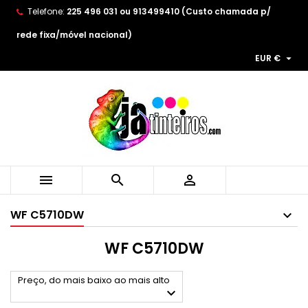
Telefone:
225 496 031 ou 913499410 (Custo chamada p/
×
×
×
×
As minhas listas de desejos
((modalTitle))
((title))
Entrar
rede fixa/móvel nacional)

EUR €
((confirmMessage))
You need to be logged in to save products in your
((label))
wishlist.
add_circle_outline
Create new list
((cancelText))
((modalDeleteText))
((cancelText))
((loginText))
((cancelText))
((createText))



WF C5710DW
WF C5710DW
Preço, do mais baixo ao mais alto
