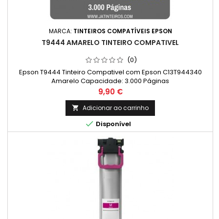
MARCA:
TINTEIROS COMPATÍVEIS EPSON
T9444 AMARELO TINTEIRO COMPATIVEL
(0)
Epson T9444 Tinteiro Compativel com Epson C13T944340
Amarelo Capacidade: 3.000 Páginas
Preço
9,90 €
Adicionar ao carrinho


Disponível