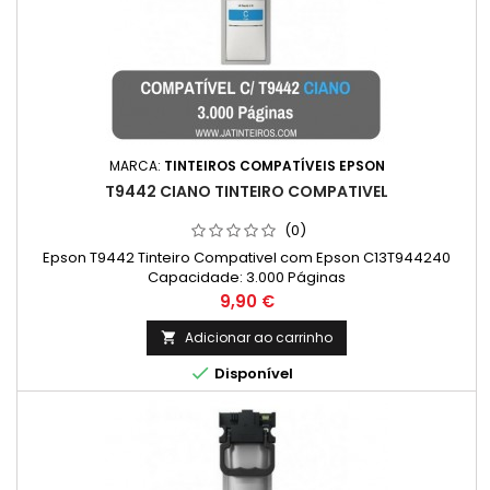
MARCA:
TINTEIROS COMPATÍVEIS EPSON
T9442 CIANO TINTEIRO COMPATIVEL
(0)
Epson T9442 Tinteiro Compativel com Epson C13T944240
Capacidade: 3.000 Páginas
Preço
9,90 €
Adicionar ao carrinho


Disponível