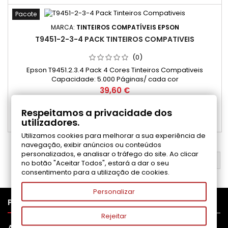
Pacote
MARCA:
TINTEIROS COMPATÍVEIS EPSON
T9451-2-3-4 PACK TINTEIROS COMPATIVEIS
(0)
Epson T9451.2.3.4 Pack 4 Cores Tinteiros Compativeis
Capacidade: 5.000 Páginas/ cada cor
Preço
39,60 €
Adicionar ao carrinho

Respeitamos a privacidade dos
utilizadores.

Disponível
Utilizamos cookies para melhorar a sua experiência de
navegação, exibir anúncios ou conteúdos
personalizados, e analisar o tráfego do site. Ao clicar
VOLTAR AO TOPO

no botão "Aceitar Todos", estará a dar o seu
consentimento para a utilização de cookies.
Personalizar

PRODUTOS
Rejeitar

APOIO AO CLIENTE