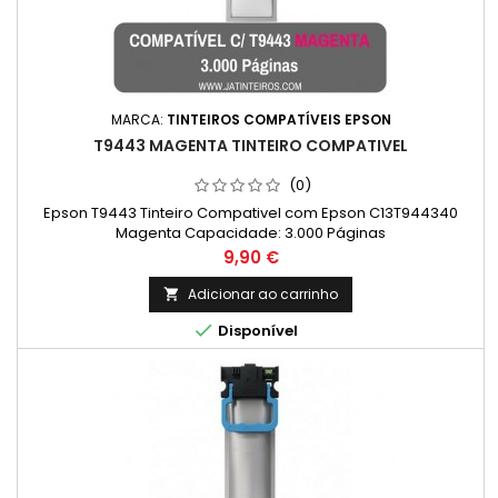
MARCA:
TINTEIROS COMPATÍVEIS EPSON
T9443 MAGENTA TINTEIRO COMPATIVEL
(0)
Epson T9443 Tinteiro Compativel com Epson C13T944340
Magenta Capacidade: 3.000 Páginas
Preço
9,90 €
Adicionar ao carrinho


Disponível