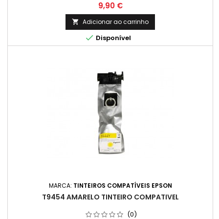
Preço
9,90 €
Adicionar ao carrinho


Disponível
MARCA:
TINTEIROS COMPATÍVEIS EPSON
T9454 AMARELO TINTEIRO COMPATIVEL
(0)