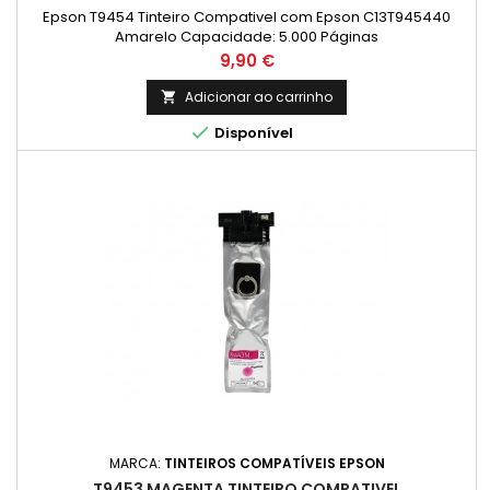
Epson T9454 Tinteiro Compativel com Epson C13T945440
Amarelo Capacidade: 5.000 Páginas
Preço
9,90 €
Adicionar ao carrinho


Disponível
MARCA:
TINTEIROS COMPATÍVEIS EPSON
T9453 MAGENTA TINTEIRO COMPATIVEL