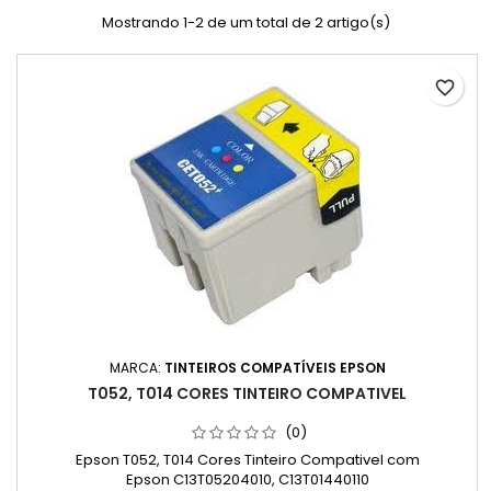
Mostrando 1-2 de um total de 2 artigo(s)
favorite_border
MARCA:
TINTEIROS COMPATÍVEIS EPSON
T052, T014 CORES TINTEIRO COMPATIVEL
(0)
Epson T052, T014 Cores Tinteiro Compativel com
Epson C13T05204010, C13T01440110