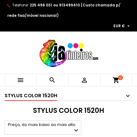
Telefone:
225 496 031 ou 913499410 (Custo chamada p/
×
×
×
×
As minhas listas de desejos
((modalTitle))
Create wishlist
Entrar
rede fixa/móvel nacional)

EUR €
Create new list
add_circle_outline
((confirmMessage))
You need to be logged in to save products in your
Wishlist name
wishlist.
((cancelText))
((modalDeleteText))
Cancelar
Entrar
Cancelar
Create wishlist
0



shopping_cart
STYLUS COLOR 1520H
STYLUS COLOR 1520H
Preço, do mais baixo ao mais alto
