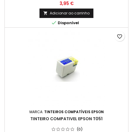
Preço
3,95 €
Adicionar ao carrinho


Disponível
favorite_border
MARCA:
TINTEIROS COMPATÍVEIS EPSON
TINTEIRO COMPATIVEL EPSON T051
(0)