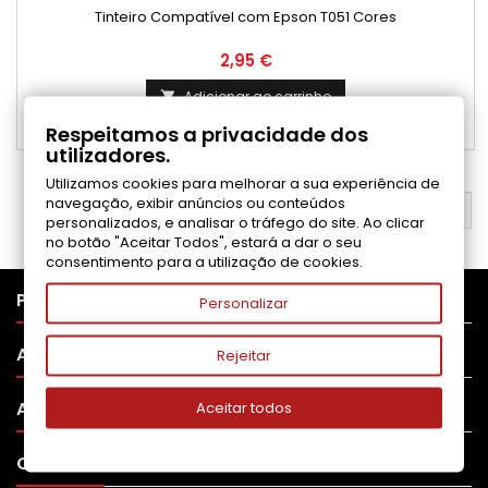
Tinteiro Compatível com Epson T051 Cores
Preço
2,95 €
Adicionar ao carrinho

Respeitamos a privacidade dos

Disponível
utilizadores.
Utilizamos cookies para melhorar a sua experiência de
navegação, exibir anúncios ou conteúdos
VOLTAR AO TOPO

personalizados, e analisar o tráfego do site. Ao clicar
no botão "Aceitar Todos", estará a dar o seu
consentimento para a utilização de cookies.

PRODUTOS
Personalizar

APOIO AO CLIENTE
Rejeitar

A SUA CONTA
Aceitar todos

CONTATO