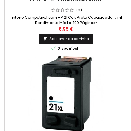
(0)
Tinteiro Compatível com HP 21 Cor: Preto Capacidade: 7 ml
Rendimento Médio: 190 Páginas*
Preço
6,95 €
Adicionar ao carrinho


Disponível