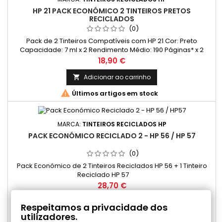
HP 21 PACK ECONÓMICO 2 TINTEIROS PRETOS
RECICLADOS
(0)
Pack de 2 Tinteiros Compatíveis com HP 21 Cor: Preto
Capacidade: 7 ml x 2 Rendimento Médio: 190 Páginas* x 2
Preço
18,90 €
Adicionar ao carrinho


Últimos artigos em stock
MARCA:
TINTEIROS RECICLADOS HP
PACK ECONÓMICO RECICLADO 2 - HP 56 / HP 57
(0)
Pack Económico de 2 Tinteiros Reciclados HP 56 + 1 Tinteiro
Reciclado HP 57
Preço
28,70 €
Adicionar ao carrinho

Respeitamos a privacidade dos
utilizadores.

Disponível