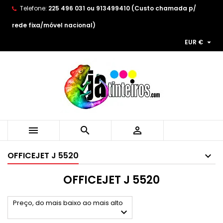
Telefone:
225 496 031 ou 913499410 (Custo chamada p/
×
×
×
×
As minhas listas de desejos
((modalTitle))
((title))
Entrar
rede fixa/móvel nacional)

EUR €
((confirmMessage))
You need to be logged in to save products in your
((label))
wishlist.
add_circle_outline
Create new list
((cancelText))
((modalDeleteText))
((cancelText))
((loginText))
((cancelText))
((createText))



OFFICEJET J 5520
OFFICEJET J 5520
Preço, do mais baixo ao mais alto
