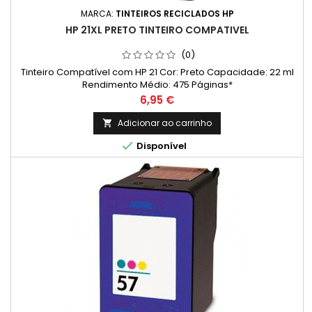
MARCA:
TINTEIROS RECICLADOS HP
HP 21XL PRETO TINTEIRO COMPATIVEL
(0)
Tinteiro Compatível com HP 21 Cor: Preto Capacidade: 22 ml
Rendimento Médio: 475 Páginas*
Preço
6,95 €
Adicionar ao carrinho


Disponível