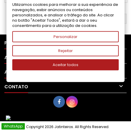
Utilizamos cookies para melhorar a sua experiência de
navegação, exibir anúncios ou conteúdos
personalizados, e analisar o tráfego do site. Ao clicar
VOLTAR AO TOPO

no botão "Aceitar Todos", estará a dar o seu
consentimento para a utilização de cookies.
Personalizar

PRODUTOS
Rejeitar

APOIO AO CLIENTE
Aceitar todos

A SUA CONTA

CONTATO
WhatsApp
© Copyright 2026 Jatinteiros. All Rights Reserved.