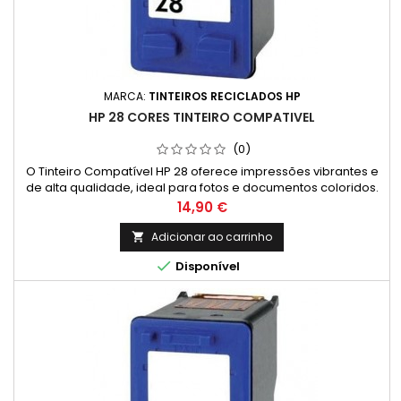
MARCA:
TINTEIROS RECICLADOS HP
HP 28 CORES TINTEIRO COMPATIVEL
(0)
O Tinteiro Compatível HP 28 oferece impressões vibrantes e
de alta qualidade, ideal para fotos e documentos coloridos.
Fácil de instalar e econômico, é a escolha perfeita para
Preço
14,90 €
quem busca resultados consistentes e sustentáveis. Cor:
Tricolor Quantidade: 28ml
Adicionar ao carrinho


Disponível