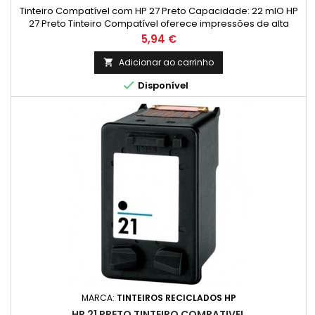
Tinteiro Compatível com HP 27 Preto Capacidade: 22 mlO HP
27 Preto Tinteiro Compatível oferece impressões de alta
qualidade com textos nítidos e cores vibrantes. Ideal para
Preço
5,94 €
uso em casa ou no escritório, este cartucho é fácil de instalar
e proporciona um excelente custo-benefício. Com sua
Adicionar ao carrinho

formulação avançada, garante resistência ao

Disponível
desbotamento e é uma...
MARCA:
TINTEIROS RECICLADOS HP
HP 21 PRETO TINTEIRO COMPATIVEL