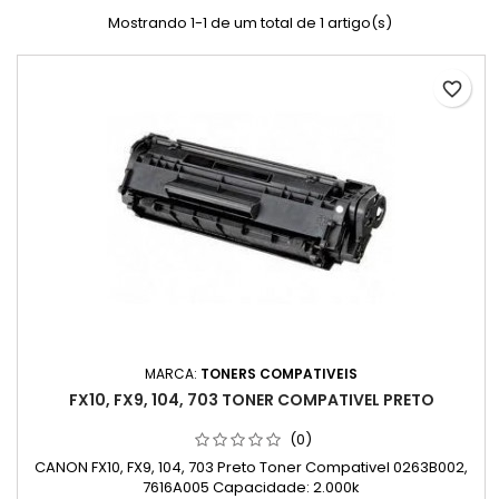
Mostrando 1-1 de um total de 1 artigo(s)
favorite_border
MARCA:
TONERS COMPATIVEIS
FX10, FX9, 104, 703 TONER COMPATIVEL PRETO
(0)
CANON FX10, FX9, 104, 703 Preto Toner Compativel 0263B002,
7616A005 Capacidade: 2.000k