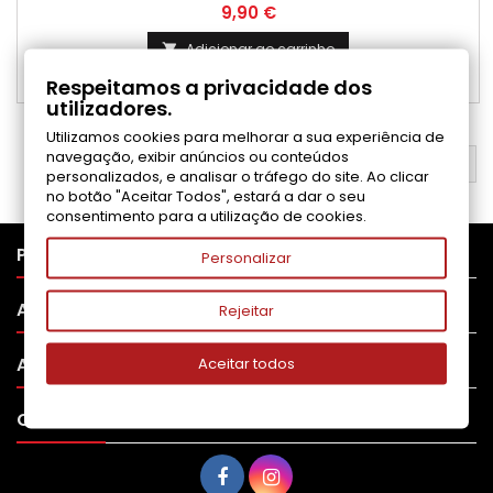
Preço
9,90 €
Adicionar ao carrinho

Respeitamos a privacidade dos

Disponível
utilizadores.
Utilizamos cookies para melhorar a sua experiência de
navegação, exibir anúncios ou conteúdos
VOLTAR AO TOPO

personalizados, e analisar o tráfego do site. Ao clicar
no botão "Aceitar Todos", estará a dar o seu
consentimento para a utilização de cookies.

PRODUTOS
Personalizar

APOIO AO CLIENTE
Rejeitar

A SUA CONTA
Aceitar todos

CONTATO