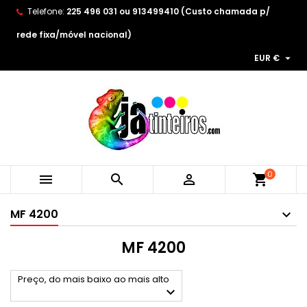
Telefone:
225 496 031 ou 913499410 (Custo chamada p/
×
×
×
×
As minhas listas de desejos
((modalTitle))
Create wishlist
Entrar
rede fixa/móvel nacional)

EUR €
Create new list
add_circle_outline
((confirmMessage))
You need to be logged in to save products in your
Wishlist name
wishlist.
((cancelText))
((modalDeleteText))
Cancelar
Entrar
Cancelar
Create wishlist
0



shopping_cart
MF 4200
MF 4200
Preço, do mais baixo ao mais alto
