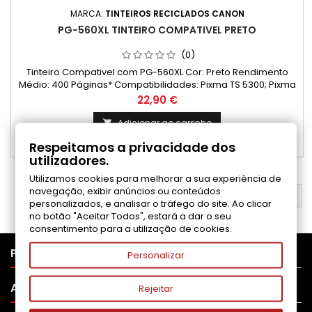
MARCA:
TINTEIROS RECICLADOS CANON
PG-560XL TINTEIRO COMPATIVEL PRETO
(0)
Tinteiro Compativel com PG-560XL Cor: Preto Rendimento
Médio: 400 Páginas* Compatibilidades: Pixma TS 5300; Pixma
TS 5350; Pixma TS 5350a; Pixma TS 5350i; Pixma TS 5351; Pixma
Preço
22,90 €
TS 5351a; Pixma TS 5351i; Pixma TS 5352; Pixma TS 5352a; Pixma
TS 5353; Pixma TS 5353a; Pixma TS 5355; Pixma TS 5355a;
Adicionar ao carrinho

Pixma TS 5400; Pixma TS 5450; Pixma TS 5451; Pixma TS 5452;...
Respeitamos a privacidade dos

Disponível
utilizadores.
Utilizamos cookies para melhorar a sua experiência de
navegação, exibir anúncios ou conteúdos
VOLTAR AO TOPO

personalizados, e analisar o tráfego do site. Ao clicar
no botão "Aceitar Todos", estará a dar o seu
consentimento para a utilização de cookies.

PRODUTOS
Personalizar

APOIO AO CLIENTE
Rejeitar