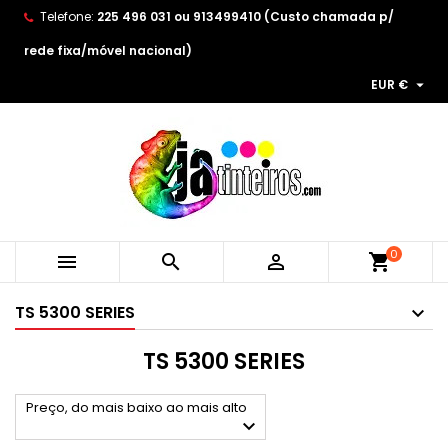
Telefone:
225 496 031 ou 913499410 (Custo chamada p/
×
×
×
×
As minhas listas de desejos
((modalTitle))
Create wishlist
Entrar
rede fixa/móvel nacional)

EUR €
Create new list
add_circle_outline
((confirmMessage))
You need to be logged in to save products in your
Wishlist name
wishlist.
((cancelText))
((modalDeleteText))
Cancelar
Entrar
Cancelar
Create wishlist
0



shopping_cart
TS 5300 SERIES
TS 5300 SERIES
Preço, do mais baixo ao mais alto
