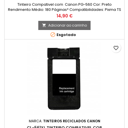
Tinteiro Compativel com Canon PG-560 Cor: Preto
Rendimento Médio: 180 Páginas* Compatibilidades: Pixma TS
5300; Pixma TS 5350; Pixma TS 5350a; Pixma TS 5350i; Pixma TS
Preço
14,90 €
5351; Pixma TS 5351a; Pixma TS 5351i; Pixma TS 5352; Pixma TS
5352a; Pixma TS 5353; Pixma TS 5353a; Pixma TS 5355; Pixma
Adicionar ao carrinho

TS 5355a; Pixma TS 5400; Pixma TS 5450; Pixma TS 5451; Pixma

Esgotado
TS...
favorite_border
MARCA:
TINTEIROS RECICLADOS CANON
CL-561XL TINTEIRO COMPATIVEL COR