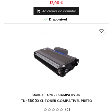
Preço
12,90 €
Adicionar ao carrinho


Disponível
favorite_border
MARCA:
TONERS COMPATIVEIS
TN-3600XXL TONER COMPATÍVEL PRETO
(0)