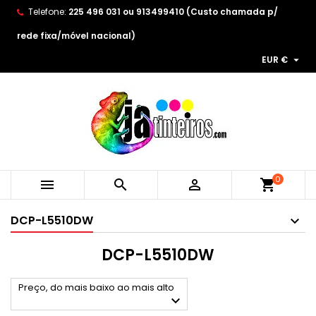
Telefone:
225 496 031 ou 913499410 (Custo chamada p/
×
×
×
×
As minhas listas de desejos
((modalTitle))
Create wishlist
Entrar
rede fixa/móvel nacional)

EUR €
Create new list
add_circle_outline
((confirmMessage))
You need to be logged in to save products in your
Wishlist name
wishlist.
((cancelText))
((modalDeleteText))
Cancelar
Entrar
Cancelar
Create wishlist
0



shopping_cart
DCP-L5510DW
DCP-L5510DW
Preço, do mais baixo ao mais alto
