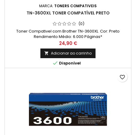
MARCA:
TONERS COMPATIVEIS
TN-3600XL TONER COMPATÍVEL PRETO
(0)
Toner Compativel com Brother TN-3600XL Cor: Preto
Rendimento Médio: 6.000 Páginas*
Preço
24,90 €
Adicionar ao carrinho


Disponível
favorite_border