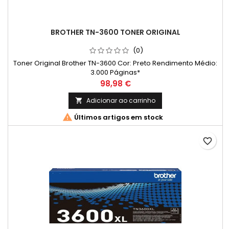
BROTHER TN-3600 TONER ORIGINAL
(0)
Toner Original Brother TN-3600 Cor: Preto Rendimento Médio:
3.000 Páginas*
Preço
98,98 €
Adicionar ao carrinho


Últimos artigos em stock
favorite_border