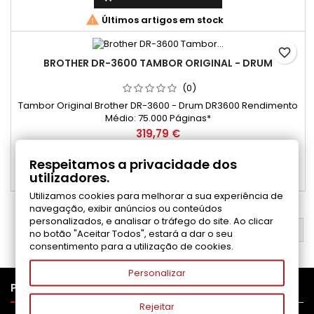

Últimos artigos em stock
favorite_border
BROTHER DR-3600 TAMBOR ORIGINAL - DRUM
(0)
Tambor Original Brother DR-3600 - Drum DR3600 Rendimento
Médio: 75.000 Páginas*
Preço
319,79 €
Adicionar ao carrinho

Respeitamos a privacidade dos
utilizadores.

Últimos artigos em stock
Utilizamos cookies para melhorar a sua experiência de
navegação, exibir anúncios ou conteúdos
personalizados, e analisar o tráfego do site. Ao clicar
VOLTAR AO TOPO

no botão "Aceitar Todos", estará a dar o seu
consentimento para a utilização de cookies.
Personalizar

PRODUTOS
Rejeitar