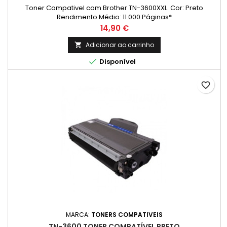
Toner Compativel com Brother TN-3600XXL Cor: Preto
Rendimento Médio: 11.000 Páginas*
Preço
14,90 €
Adicionar ao carrinho


Disponível
favorite_border
MARCA:
TONERS COMPATIVEIS
TN-3600 TONER COMPATÍVEL PRETO