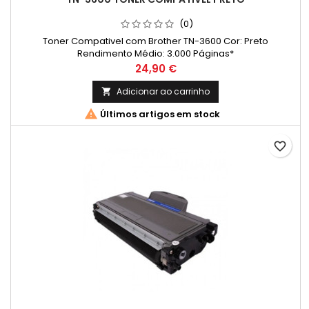
(0)
Toner Compativel com Brother TN-3600 Cor: Preto
Rendimento Médio: 3.000 Páginas*
Preço
24,90 €
Adicionar ao carrinho


Últimos artigos em stock
favorite_border