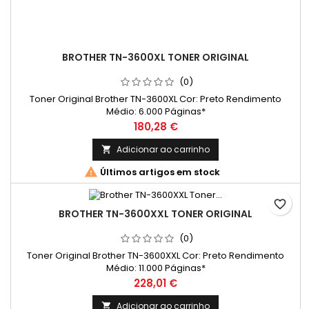
BROTHER TN-3600XL TONER ORIGINAL
(0)
Toner Original Brother TN-3600XL Cor: Preto Rendimento
Médio: 6.000 Páginas*
Preço
180,28 €
Adicionar ao carrinho


Últimos artigos em stock
favorite_border
BROTHER TN-3600XXL TONER ORIGINAL
(0)
Toner Original Brother TN-3600XXL Cor: Preto Rendimento
Médio: 11.000 Páginas*
Preço
228,01 €
Adicionar ao carrinho
