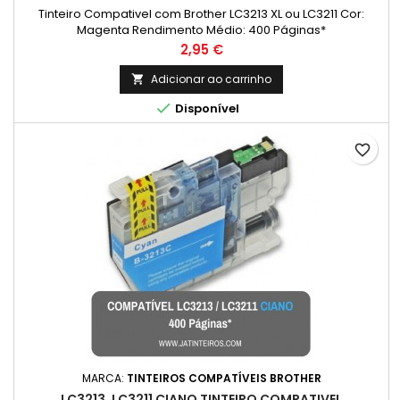
Tinteiro Compativel com Brother LC3213 XL ou LC3211 Cor:
Magenta Rendimento Médio: 400 Páginas*
Preço
2,95 €
Adicionar ao carrinho


Disponível
favorite_border
MARCA:
TINTEIROS COMPATÍVEIS BROTHER
LC3213, LC3211 CIANO TINTEIRO COMPATIVEL