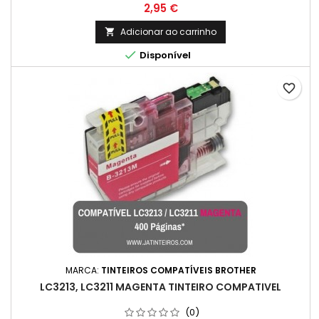
Preço
2,95 €
Adicionar ao carrinho


Disponível
favorite_border
MARCA:
TINTEIROS COMPATÍVEIS BROTHER
LC3213, LC3211 MAGENTA TINTEIRO COMPATIVEL
(0)