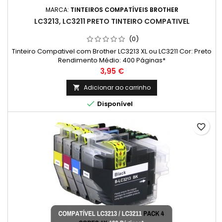
MARCA:
TINTEIROS COMPATÍVEIS BROTHER
LC3213, LC3211 PRETO TINTEIRO COMPATIVEL
(0)
Tinteiro Compativel com Brother LC3213 XL ou LC3211 Cor: Preto
Rendimento Médio: 400 Páginas*
Preço
3,95 €
Adicionar ao carrinho


Disponível
favorite_border