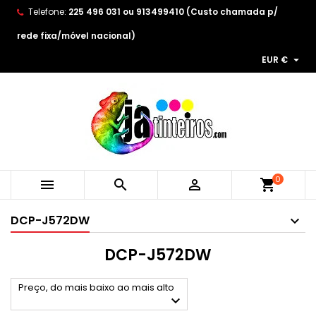
Telefone:
225 496 031 ou 913499410 (Custo chamada p/
×
×
×
×
As minhas listas de desejos
((modalTitle))
Create wishlist
Entrar
rede fixa/móvel nacional)

EUR €
Create new list
add_circle_outline
((confirmMessage))
You need to be logged in to save products in your
Wishlist name
wishlist.
((cancelText))
((modalDeleteText))
Cancelar
Entrar
Cancelar
Create wishlist
0



shopping_cart
DCP-J572DW
DCP-J572DW
Preço, do mais baixo ao mais alto
