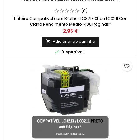
(0)
Tinteiro Compativel com Brother LC3213 XL ou LC3211 Cor:
Ciano Rendimento Médio: 400 Páginas*
Preço
2,95 €
Adicionar ao carrinho


Disponível
favorite_border