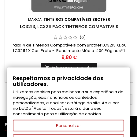
MARCA:
TINTEIROS COMPATÍVEIS BROTHER
LC3213, LC3211 PACK TINTEIROS COMPATIVEIS
(0)
Pack 4 de Tinteiros Compatíveis com Brother LC3213 XL ou
LC3211 1 X Cor: Preto - Rendimento Médio: 400 Páginas* 1
X Cor: Ciano - Rendimento Médio: 400 Páginas* 1 X Cor:
Preço
9,80 €
Magenta - Rendimento Médio: 400 Páginas* 1 X Cor: Amarelo
- Rendimento Médio: 400 Páginas*
Adicionar ao carrinho

Respeitamos a privacidade dos

Disponível
utilizadores.
Utilizamos cookies para melhorar a sua experiência de
navegação, exibir anúncios ou conteúdos
VOLTAR AO TOPO

personalizados, e analisar o tráfego do site. Ao clicar
no botão "Aceitar Todos", estará a dar o seu
consentimento para a utilização de cookies.

PRODUTOS
Personalizar