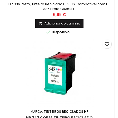
HP 336 Preto, Tinteiro Reciclado HP 336, Compatível com HP
336 Preto C9362EE.
Preço
6,95 €
Adicionar ao carrinho


Disponível
favorite_border
MARCA:
TINTEIROS RECICLADOS HP
HP 342 CORES TINTEIRO RECICLADO