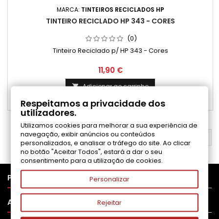
MARCA:
TINTEIROS RECICLADOS HP
TINTEIRO RECICLADO HP 343 - CORES
(0)
Tinteiro Reciclado p/ HP 343 - Cores
Preço
11,90 €
Adicionar ao carrinho

Respeitamos a privacidade dos

Disponível
utilizadores.
Utilizamos cookies para melhorar a sua experiência de
navegação, exibir anúncios ou conteúdos
VOLTAR AO TOPO

personalizados, e analisar o tráfego do site. Ao clicar
no botão "Aceitar Todos", estará a dar o seu
consentimento para a utilização de cookies.

PRODUTOS
Personalizar

APOIO AO CLIENTE
Rejeitar