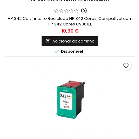
(0)
HP 342 Cor, Tinteiro Reciclado HP 342 Cores, Compatível com
HP 342 Cores C9361EE
Preço
10,90 €
Adicionar ao carrinho


Disponível
favorite_border