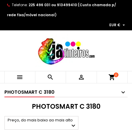
Telefone:
225 496 031 ou 913499410 (Custo chamada p/
×
×
×
×
As minhas listas de desejos
((modalTitle))
Create wishlist
Entrar
rede fixa/móvel nacional)

EUR €
Create new list
add_circle_outline
((confirmMessage))
You need to be logged in to save products in your
Wishlist name
wishlist.
((cancelText))
((modalDeleteText))
Cancelar
Entrar
Cancelar
Create wishlist
0



shopping_cart
PHOTOSMART C 3180
PHOTOSMART C 3180
Preço, do mais baixo ao mais alto
