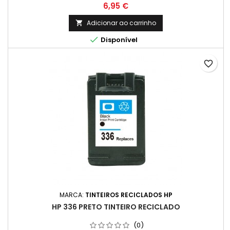
Preço
6,95 €
Adicionar ao carrinho


Disponível
favorite_border
MARCA:
TINTEIROS RECICLADOS HP
HP 336 PRETO TINTEIRO RECICLADO
(0)