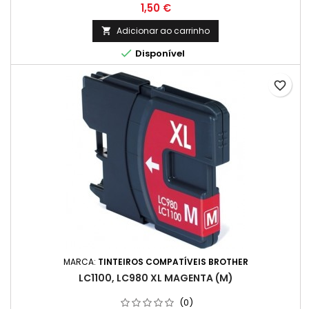
Preço
1,50 €
Adicionar ao carrinho


Disponível
favorite_border
MARCA:
TINTEIROS COMPATÍVEIS BROTHER
LC1100, LC980 XL MAGENTA (M)
(0)