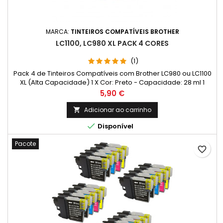
MARCA:
TINTEIROS COMPATÍVEIS BROTHER
LC1100, LC980 XL PACK 4 CORES
(1)
Pack 4 de Tinteiros Compatíveis com Brother LC980 ou LC1100
XL (Alta Capacidade) 1 X Cor: Preto - Capacidade: 28 ml 1
X Cor: Ciano - Capacidade: 18 ml 1 X Cor: Magenta
Preço
5,90 €
- Capacidade: 18 ml 1 X Cor: Amarelo - Capacidade: 18 ml
Adicionar ao carrinho


Disponível
Pacote
favorite_border