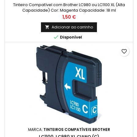
Tinteiro Compatível com Brother LC980 ou LC1100 XL (Alta
Capacidade) Cor: Magenta Capacidade: 18 ml
Preço
1,50 €
Adicionar ao carrinho


Disponível
favorite_border
MARCA:
TINTEIROS COMPATÍVEIS BROTHER
LC1100, LC980 XL CIANO (C)