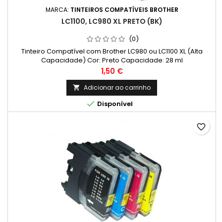
MARCA:
TINTEIROS COMPATÍVEIS BROTHER
LC1100, LC980 XL PRETO (BK)
(0)
Tinteiro Compatível com Brother LC980 ou LC1100 XL (Alta
Capacidade) Cor: Preto Capacidade: 28 ml
Preço
1,50 €
Adicionar ao carrinho


Disponível
favorite_border