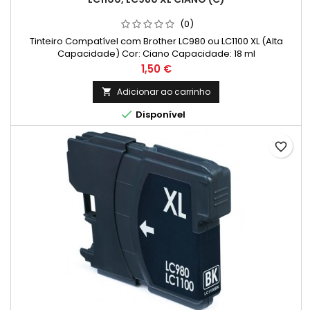
(0)
Tinteiro Compatível com Brother LC980 ou LC1100 XL (Alta
Capacidade) Cor: Ciano Capacidade: 18 ml
Preço
1,50 €
Adicionar ao carrinho


Disponível
favorite_border