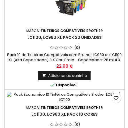
MARCA:
TINTEIROS COMPATÍVEIS BROTHER
LC1100, LC980 XL PACK 20 UNIDADES
(0)
Pack 10 de Tinteiros Compatíveis com Brother LC980 ou LC1100
XL (Alta Capacidade) 8 X Cor: Preto - Capacidade: 28 ml 4 X
Cor: Ciano - Capacidade: 18 ml 4 X Cor: Magenta -
Preço
22,90 €
Capacidade: 18 ml 4 X Cor: Amarelo - Capacidade: 18 ml
Adicionar ao carrinho


Disponível
favorite_border
MARCA:
TINTEIROS COMPATÍVEIS BROTHER
LC1100, LC980 XL PACK 10 CORES
(0)