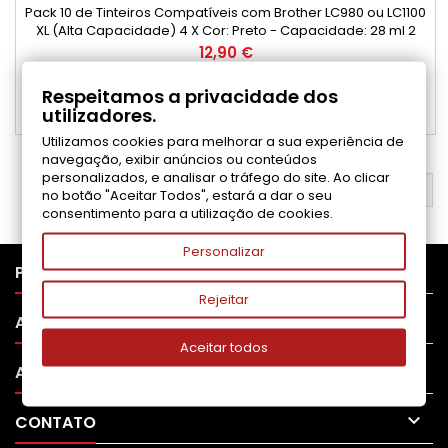
Pack 10 de Tinteiros Compatíveis com Brother LC980 ou LC1100
XL (Alta Capacidade) 4 X Cor: Preto - Capacidade: 28 ml 2
X Cor: Ciano - Capacidade: 18 ml 2 X Cor: Magenta
Preço
12,90 €
- Capacidade: 18 ml 2 X Cor: Amarelo - Capacidade: 18 ml
Adicionar ao carrinho

Respeitamos a privacidade dos
utilizadores.

Disponível
Utilizamos cookies para melhorar a sua experiência de
navegação, exibir anúncios ou conteúdos
personalizados, e analisar o tráfego do site. Ao clicar
VOLTAR AO TOPO

no botão "Aceitar Todos", estará a dar o seu
consentimento para a utilização de cookies.
Personalizar

PRODUTOS
Rejeitar

APOIO AO CLIENTE
Aceitar todos

A SUA CONTA

CONTATO