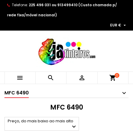
Telefone:
225 496 031 ou 913499410 (Custo chamada p/
×
×
×
×
As minhas listas de desejos
((modalTitle))
Create wishlist
Entrar
rede fixa/móvel nacional)

EUR €
Create new list
add_circle_outline
((confirmMessage))
You need to be logged in to save products in your
Wishlist name
wishlist.
((cancelText))
((modalDeleteText))
Cancelar
Entrar
Cancelar
Create wishlist
0



shopping_cart
MFC 6490
MFC 6490
Preço, do mais baixo ao mais alto
