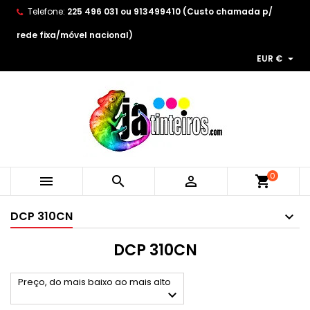
Telefone:
225 496 031 ou 913499410 (Custo chamada p/
×
×
×
×
As minhas listas de desejos
((modalTitle))
Create wishlist
Entrar
rede fixa/móvel nacional)

EUR €
Create new list
add_circle_outline
((confirmMessage))
You need to be logged in to save products in your
Wishlist name
wishlist.
((cancelText))
((modalDeleteText))
Cancelar
Entrar
Cancelar
Create wishlist
0



shopping_cart
DCP 310CN
DCP 310CN
Preço, do mais baixo ao mais alto
