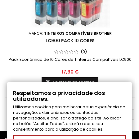
MARCA:
TINTEIROS COMPATÍVEIS BROTHER
LC900 PACK 10 CORES
(0)
Pack Económico de 10 Cores de Tinteiros Compatíveis LC900
Preço
17,90 €
Adicionar ao carrinho

Respeitamos a privacidade dos

Disponível
utilizadores.
Utilizamos cookies para melhorar a sua experiência de
navegação, exibir anúncios ou conteúdos
VOLTAR AO TOPO

personalizados, e analisar o tráfego do site. Ao clicar
no botão "Aceitar Todos", estará a dar o seu
consentimento para a utilização de cookies.