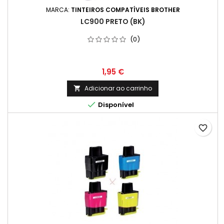
MARCA:
TINTEIROS COMPATÍVEIS BROTHER
LC900 PRETO (BK)
(0)
Preço
1,95 €
Adicionar ao carrinho


Disponível
favorite_border