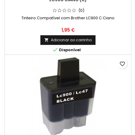
(0)
Tinteiro Compatível com Brother LC900 C Ciano
Preço
1,95 €
Adicionar ao carrinho


Disponível
favorite_border