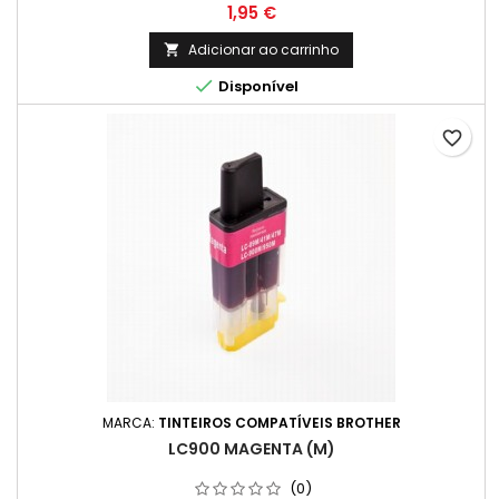
Preço
1,95 €
Adicionar ao carrinho


Disponível
favorite_border
MARCA:
TINTEIROS COMPATÍVEIS BROTHER
LC900 MAGENTA (M)
(0)