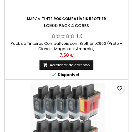
MARCA:
TINTEIROS COMPATÍVEIS BROTHER
LC900 PACK 4 CORES
(0)
Pack de Tinteiros Compatíveis com Brother LC900 (Preto +
Ciano + Magenta + Amarelo)
Preço
7,50 €
Adicionar ao carrinho


Disponível
favorite_border