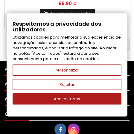
Preço
89,90 €
Adicionar ao carrinho

Respeitamos a privacidade dos

Últimos artigos em stock
utilizadores.
Utilizamos cookies para melhorar a sua experiência de
navegação, exibir anúncios ou conteúdos
VOLTAR AO TOPO

personalizados, e analisar o tráfego do site. Ao clicar
no botão "Aceitar Todos", estará a dar o seu
consentimento para a utilização de cookies.

PRODUTOS
Personalizar

APOIO AO CLIENTE
Rejeitar

A SUA CONTA
Aceitar todos

CONTATO