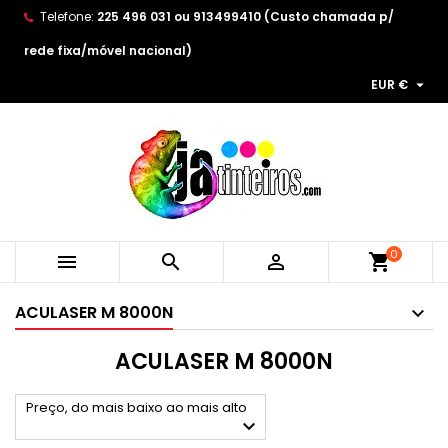
Telefone:
225 496 031 ou 913499410 (Custo chamada p/
×
×
×
×
As minhas listas de desejos
((modalTitle))
Create wishlist
Entrar
rede fixa/móvel nacional)

EUR €
Create new list
add_circle_outline
((confirmMessage))
You need to be logged in to save products in your
Wishlist name
wishlist.
((cancelText))
((modalDeleteText))
Cancelar
Entrar
Cancelar
Create wishlist
0



shopping_cart
ACULASER M 8000N
ACULASER M 8000N
Preço, do mais baixo ao mais alto
