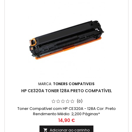
MARCA:
TONERS COMPATIVEIS
HP CE320A TONER 128A PRETO COMPATÍVEL
(0)
Toner Compatível com HP CE320A - 128A Cor: Preto
Rendimento Médio: 2,200 Páginas*
Preço
14,90 €
Adicionar ao carrinho
