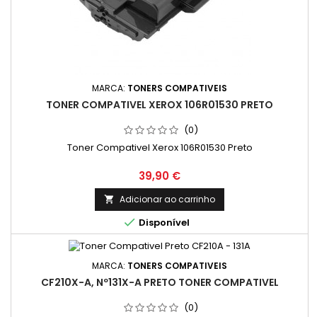
MARCA:
TONERS COMPATIVEIS
TONER COMPATIVEL XEROX 106R01530 PRETO
(0)
Toner Compativel Xerox 106R01530 Preto
Preço
39,90 €
Adicionar ao carrinho


Disponível
MARCA:
TONERS COMPATIVEIS
CF210X-A, Nº131X-A PRETO TONER COMPATIVEL
(0)