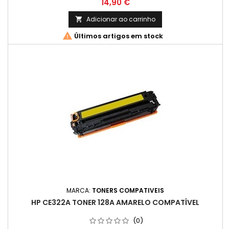
Preço
14,90 €
Adicionar ao carrinho


Últimos artigos em stock
MARCA:
TONERS COMPATIVEIS
HP CE322A TONER 128A AMARELO COMPATÍVEL
(0)