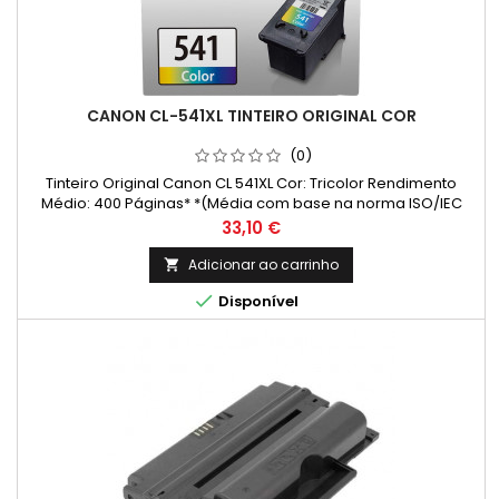
CANON CL-541XL TINTEIRO ORIGINAL COR
(0)
Tinteiro Original Canon CL 541XL Cor: Tricolor Rendimento
Médio: 400 Páginas* *(Média com base na norma ISO/IEC
24711 e impressão contínua. O rendimento real varia
Preço
33,10 €
consideravelmente com base no conteúdo das páginas
impressas e noutros factores.)
Adicionar ao carrinho


Disponível