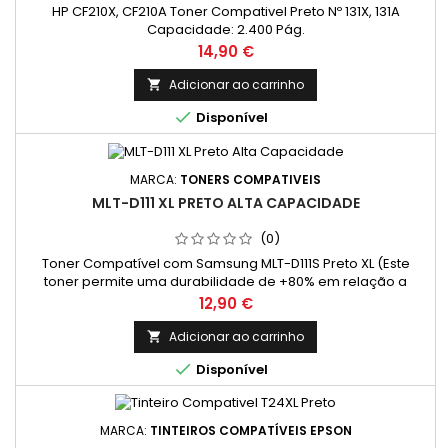
HP CF210X, CF210A Toner Compativel Preto Nº 131X, 131A
Capacidade: 2.400 Pág.
Preço
14,90 €
Adicionar ao carrinho


Disponível
MARCA:
TONERS COMPATIVEIS
MLT-D111 XL PRETO ALTA CAPACIDADE
(0)
Toner Compatível com Samsung MLT-D111S Preto XL (Este
toner permite uma durabilidade de +80% em relação a
versão original normal)
Preço
12,90 €
Adicionar ao carrinho


Disponível
MARCA:
TINTEIROS COMPATÍVEIS EPSON