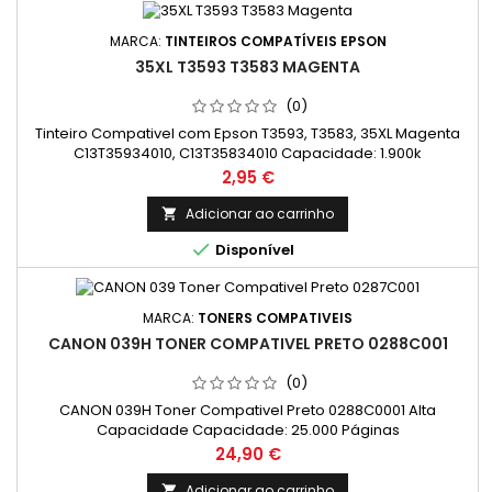
MARCA:
TINTEIROS COMPATÍVEIS EPSON
35XL T3593 T3583 MAGENTA
(0)
Tinteiro Compativel com Epson T3593, T3583, 35XL Magenta
C13T35934010, C13T35834010 Capacidade: 1.900k
Preço
2,95 €
Adicionar ao carrinho


Disponível
MARCA:
TONERS COMPATIVEIS
CANON 039H TONER COMPATIVEL PRETO 0288C001
(0)
CANON 039H Toner Compativel Preto 0288C0001 Alta
Capacidade Capacidade: 25.000 Páginas
Preço
24,90 €
Adicionar ao carrinho
