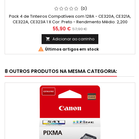
(0)
Pack 4 de Tinteiros Compatíveis com 128A - CE320A, CE321A,
CE322A, CE323A 1 X Cor: Preto - Rendimento Médio: 2,200
Páginas* 1 X Cor: Ciano - Rendimento Médio: 1,400 Páginas* 1
Preço
Preço
55,90 €
57,90 €
X Cor: Magenta - Rendimento Médio: 1,400 Páginas* 1 X Cor:
normal
Amarelo - Rendimento Médio: 1,400 Páginas*
Adicionar ao carrinho


Últimos artigos em stock
8 OUTROS PRODUTOS NA MESMA CATEGORIA: