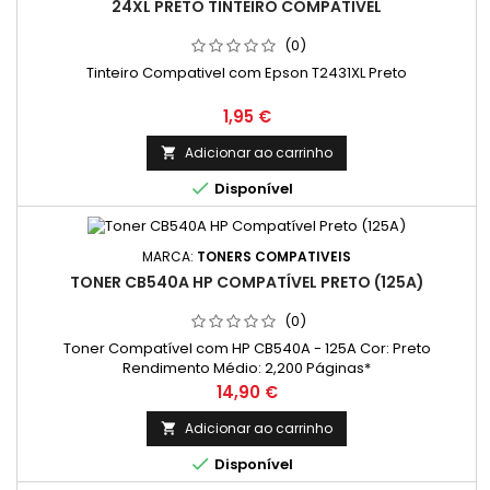
24XL PRETO TINTEIRO COMPATIVEL
(0)
Tinteiro Compativel com Epson T2431XL Preto
Preço
1,95 €
Adicionar ao carrinho


Disponível
MARCA:
TONERS COMPATIVEIS
TONER CB540A HP COMPATÍVEL PRETO (125A)
(0)
Toner Compatível com HP CB540A - 125A Cor: Preto
Rendimento Médio: 2,200 Páginas*
Preço
14,90 €
Adicionar ao carrinho


Disponível