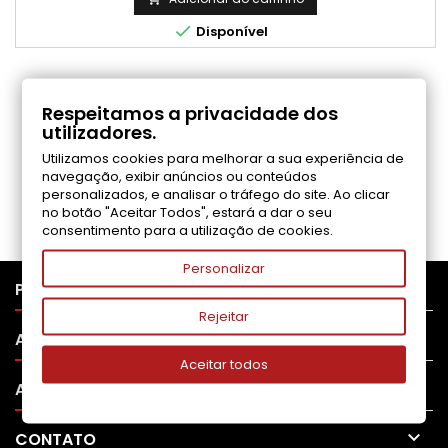

Disponível
COMENTÁRIOS (0)
Respeitamos a privacidade dos
utilizadores.
Utilizamos cookies para melhorar a sua experiência de
Seja o primeiro a fazer uma avaliação
navegação, exibir anúncios ou conteúdos
personalizados, e analisar o tráfego do site. Ao clicar
no botão "Aceitar Todos", estará a dar o seu
consentimento para a utilização de cookies.
Personalizar

PRODUTOS
Rejeitar

APOIO AO CLIENTE
Aceitar todos

A SUA CONTA

CONTATO