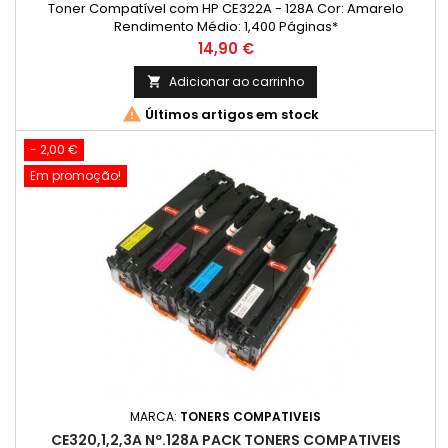
Toner Compatível com HP CE322A - 128A Cor: Amarelo
Rendimento Médio: 1,400 Páginas*
Preço
14,90 €
Adicionar ao carrinho


Últimos artigos em stock
- 2,00 €
Em promoção!
MARCA:
TONERS COMPATIVEIS
CE320,1,2,3A Nº.128A PACK TONERS COMPATIVEIS