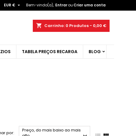

EUR €
Bem-vindo(a),
Entrar
ou
Criar uma conta
×
×
×
×
shopping_cart
Carrinho:
0
Produtos - 0,00 €
ZIOS
TABELA PREÇOS RECARGA
BLOG
)
r
t
Preço, do mais baixo ao mais
ar por:


alto