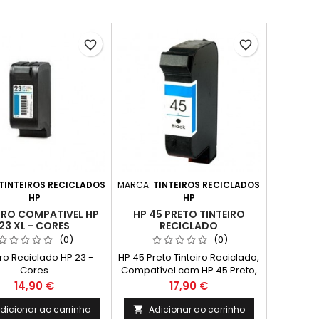
favorite_border
favorite_border
TINTEIROS RECICLADOS
MARCA:
TINTEIROS RECICLADOS
HP
HP
IRO COMPATIVEL HP
HP 45 PRETO TINTEIRO
23 XL - CORES
RECICLADO
(0)
(0)
iro Reciclado HP 23 -
HP 45 Preto Tinteiro Reciclado,
Cores
Compatível com HP 45 Preto,
HP Nº 45 51645AE
Preço
Preço
14,90 €
17,90 €
dicionar ao carrinho
Adicionar ao carrinho
