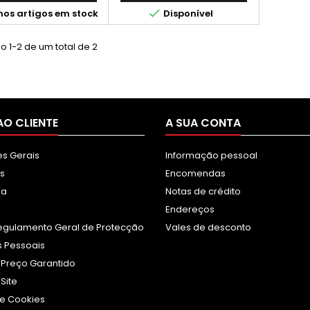

mos artigos em stock
Disponível
 1-2 de um total de 2
AO CLIENTE
A SUA CONTA
s Gerais
Informação pessoal
s
Encomendas
sa
Notas de crédito
Endereços
egulamento Geral de Protecção
Vales de desconto
 Pessoais
 Preço Garantido
Site
e Cookies