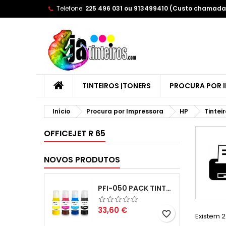
Telefone:
225 496 031 ou 913499410 (Custo chamada 
A
(
C
E
add_circle_outline
((
Yo
Wi
TINTEIROS |TONERS
PROCURA POR 
Início
Procura por Impressora
HP
Tintei
OFFICEJET R 65
NOVOS PRODUTOS
PFI-050 PACK TINTAS COMPATIVEIS
Preço
33,60 €
favorite_border
Existem 2