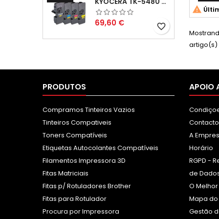
KYOCERA TK-5480 PACK TONERS COMPATÍVEIS

Últi
Preço
69,60 €
favorite_border
Mostrando
artigo(s)
PRODUTOS
APOIO 
Compramos Tinteiros Vazios
Condiçoe
Tinteiros Compativeis
Contacto
Toners Compatíveis
A Empre
Etiquetas Autocolantes Compatíveis
Horário
Filamentos Impressora 3D
RGPD - R
Fitas Matriciais
de Dados
Fitas p/ Rotuladores Brother
O Melhor
Fitas para Rotulador
Mapa do 
Procura por Impressora
Gestão d