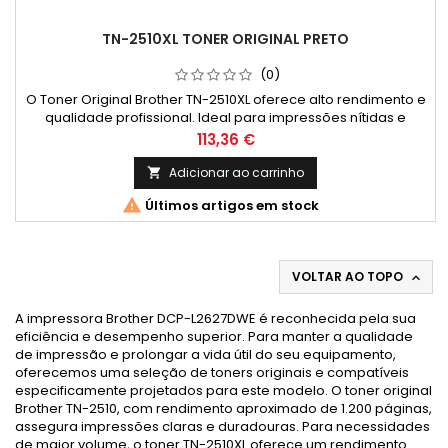
TN-2510XL TONER ORIGINAL PRETO
(0)
O Toner Original Brother TN-2510XL oferece alto rendimento e
qualidade profissional. Ideal para impressões nítidas e
duradouras. Cor: Preto Rendimento Médio: 3.000 Páginas*
Preço
113,36 €
Compatibilidades: DCP L2620DW; DCP L2627DW; DCP
L2627DWE; DCP L2627DWXL; DCP L2660DW; DCP L2665DW; HL
Adicionar ao carrinho

L2400DW; HL L2400DWE; HL L2445DW; HL L2447DW; HL L2865DW;

Últimos artigos em stock
MFC L2800DW; MFC...
VOLTAR AO TOPO

A impressora Brother DCP-L2627DWE é reconhecida pela sua
eficiência e desempenho superior. Para manter a qualidade
de impressão e prolongar a vida útil do seu equipamento,
oferecemos uma seleção de toners originais e compatíveis
especificamente projetados para este modelo. O toner original
Brother TN-2510, com rendimento aproximado de 1.200 páginas,
assegura impressões claras e duradouras. Para necessidades
de maior volume, o toner TN-2510XL oferece um rendimento