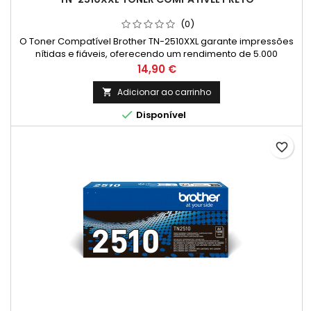
(0)
O Toner Compatível Brother TN-2510XXL garante impressões
nítidas e fiáveis, oferecendo um rendimento de 5.000
páginas*, ideal para uso profissional e
Preço
14,90 €
doméstico.Compatibilidades Brother: DCP L2620DW; DCP
L2627DW; DCP L2627DWE; DCP L2627DWXL; DCP L2660DW; DCP
Adicionar ao carrinho

L2665DW; HL L2400DW; HL L2400DWE; HL L2445DW; HL L2447DW;

Disponível
HL L2865DW; MFC L2800DW; MFC L2827DW; MFC...
favorite_border