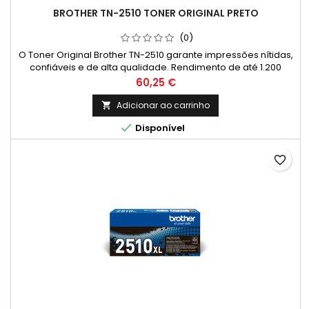
BROTHER TN-2510 TONER ORIGINAL PRETO
(0)
O Toner Original Brother TN-2510 garante impressões nítidas,
confiáveis e de alta qualidade. Rendimento de até 1.200
páginas.* Compatibilidades: DCP L2620DW; DCP L2627DW;
Preço
60,25 €
DCP L2627DWE; DCP L2627DWXL; DCP L2660DW; DCP L2665DW;
HL L2400DW; HL L2400DWE; HL L2445DW; HL L2447DW; HL
Adicionar ao carrinho

L2865DW; MFC L2800DW; MFC L2827DW; MFC L2827DWXL; MFC

Disponível
L2860DW; MFC L2860DWE;...
favorite_border