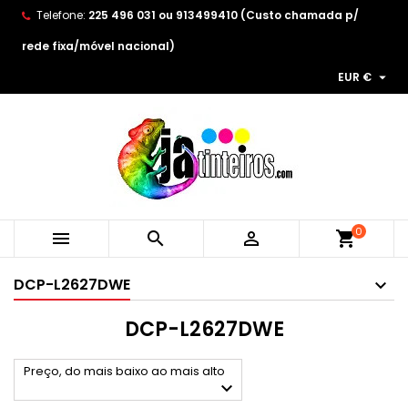
Telefone:
225 496 031 ou 913499410 (Custo chamada p/
×
×
×
×
As minhas listas de desejos
((modalTitle))
Create wishlist
Entrar
rede fixa/móvel nacional)

EUR €
Create new list
add_circle_outline
((confirmMessage))
You need to be logged in to save products in your
Wishlist name
wishlist.
((cancelText))
((modalDeleteText))
Cancelar
Entrar
Cancelar
Create wishlist
0



shopping_cart
DCP-L2627DWE
DCP-L2627DWE
Preço, do mais baixo ao mais alto
