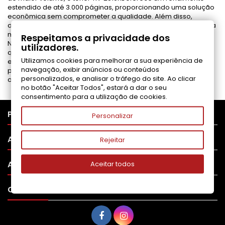
estendido de até 3.000 páginas, proporcionando uma solução
econômica sem comprometer a qualidade. Além disso,
disponibilizamos unidades de tambor DR-2510, essenciais para
manter a eficiência e a longevidade da sua impressora.
Respeitamos a privacidade dos
Nossos toners compatíveis passam por rigorosos testes de
utilizadores.
qualidade, garantindo desempenho equivalente aos originais
Utilizamos cookies para melhorar a sua experiência de
e oferecendo uma alternativa acessível. Todos os nossos
navegação, exibir anúncios ou conteúdos
produtos vêm com garantia de satisfação, proporcionando
personalizados, e analisar o tráfego do site. Ao clicar
confiança e tranquilidade em cada impressão.
no botão "Aceitar Todos", estará a dar o seu
consentimento para a utilização de cookies.

PRODUTOS
Personalizar

APOIO AO CLIENTE
Rejeitar

A SUA CONTA
Aceitar todos

CONTATO