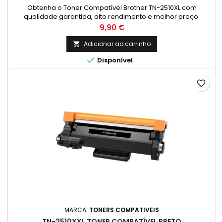
Obtenha o Toner Compatível Brother TN-2510XL com
qualidade garantida, alto rendimento e melhor preço.
Impressões nítidas e confiáveis. Cor: Preto Rendimento
Preço
9,90 €
Médio: 3.000 Páginas* Compatibilidades: DCP L2620DW; DCP
L2627DW; DCP L2627DWE; DCP L2627DWXL; DCP L2660DW; DCP
Adicionar ao carrinho

L2665DW; HL L2400DW; HL L2400DWE; HL L2445DW; HL L2447DW;

Disponível
HL L2865DW; MFC L2800DW; MFC...
favorite_border
MARCA:
TONERS COMPATIVEIS
TN-2510XXL TONER COMPATÍVEL PRETO