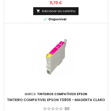
Preço
11,70 €
Adicionar ao carrinho


Disponível
MARCA:
TINTEIROS COMPATÍVEIS EPSON
TINTEIRO COMPATIVEL EPSON T0806 - MAGENTA CLARO
(0)