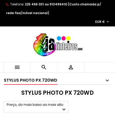
Telefone:
225 496 031 ou 913499410 (Custo chamada p/
×
×
×
×
As minhas listas de desejos
((modalTitle))
((title))
Entrar
rede fixa/móvel nacional)

EUR €
((confirmMessage))
You need to be logged in to save products in your
((label))
wishlist.
add_circle_outline
Create new list
((cancelText))
((modalDeleteText))
((cancelText))
((loginText))
((cancelText))
((createText))



STYLUS PHOTO PX 720WD
STYLUS PHOTO PX 720WD
Preço, do mais baixo ao mais alto
