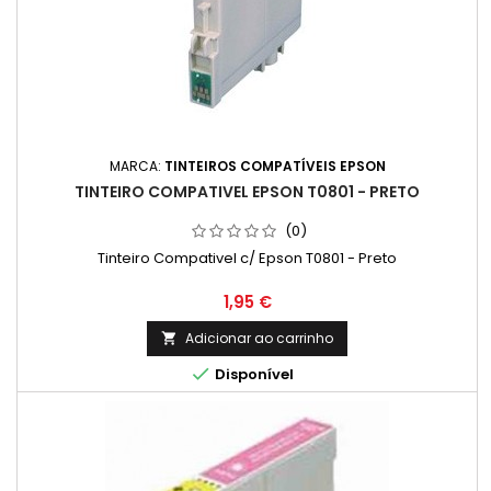
MARCA:
TINTEIROS COMPATÍVEIS EPSON
TINTEIRO COMPATIVEL EPSON T0801 - PRETO
(0)
Tinteiro Compativel c/ Epson T0801 - Preto
Preço
1,95 €
Adicionar ao carrinho


Disponível