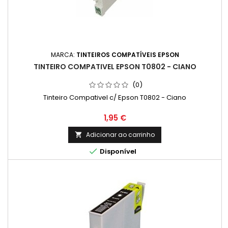
MARCA:
TINTEIROS COMPATÍVEIS EPSON
TINTEIRO COMPATIVEL EPSON T0802 - CIANO
(0)
Tinteiro Compativel c/ Epson T0802 - Ciano
Preço
1,95 €
Adicionar ao carrinho


Disponível