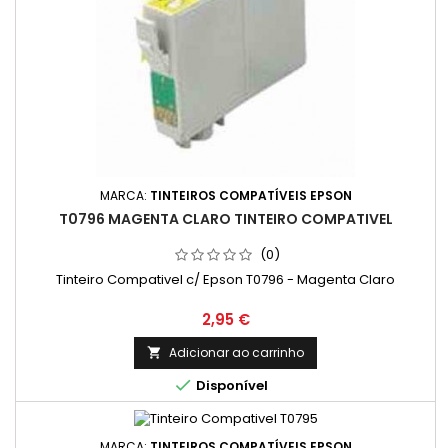
MARCA:
TINTEIROS COMPATÍVEIS EPSON
T0796 MAGENTA CLARO TINTEIRO COMPATIVEL
(0)
Tinteiro Compativel c/ Epson T0796 - Magenta Claro
Preço
2,95 €
Adicionar ao carrinho


Disponível
MARCA:
TINTEIROS COMPATÍVEIS EPSON