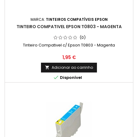
MARCA:
TINTEIROS COMPATÍVEIS EPSON
TINTEIRO COMPATIVEL EPSON T0803 - MAGENTA
(0)
Tinteiro Compativel c/ Epson T0803 - Magenta
Preço
1,95 €
Adicionar ao carrinho


Disponível