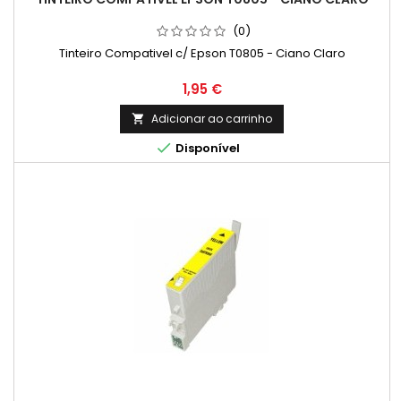
(0)
Tinteiro Compativel c/ Epson T0805 - Ciano Claro
Preço
1,95 €
Adicionar ao carrinho


Disponível