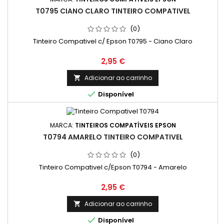
T0795 CIANO CLARO TINTEIRO COMPATIVEL
(0)
Tinteiro Compativel c/ Epson T0795 - Ciano Claro
Preço
2,95 €
Adicionar ao carrinho


Disponível
MARCA:
TINTEIROS COMPATÍVEIS EPSON
T0794 AMARELO TINTEIRO COMPATIVEL
(0)
Tinteiro Compativel c/Epson T0794 - Amarelo
Preço
2,95 €
Adicionar ao carrinho


Disponível