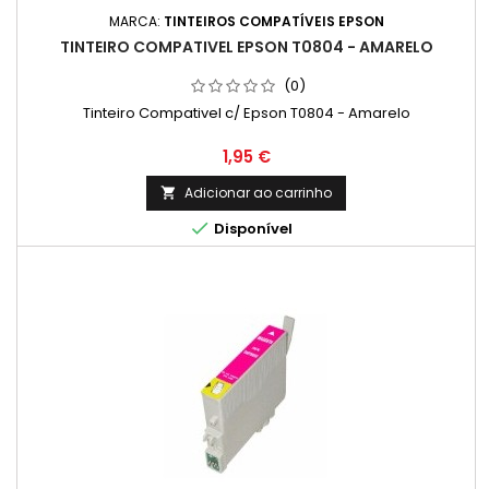
MARCA:
TINTEIROS COMPATÍVEIS EPSON
TINTEIRO COMPATIVEL EPSON T0804 - AMARELO
(0)
Tinteiro Compativel c/ Epson T0804 - Amarelo
Preço
1,95 €
Adicionar ao carrinho


Disponível