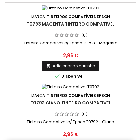
MARCA:
TINTEIROS COMPATÍVEIS EPSON
T0793 MAGENTA TINTEIRO COMPATIVEL
(0)
Tinteiro Compativel c/ Epson T0793 - Magenta
Preço
2,95 €
Adicionar ao carrinho


Disponível
MARCA:
TINTEIROS COMPATÍVEIS EPSON
T0792 CIANO TINTEIRO COMPATIVEL
(0)
Tinteiro Compativel c/ Epson T0792 - Ciano
Preço
2,95 €