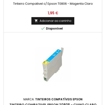
Tinteiro Compativel c/ Epson T0806 - Magenta Claro
Preço
1,95 €
Adicionar ao carrinho


Disponível
MARCA:
TINTEIROS COMPATÍVEIS EPSON
TINTEIRO COMPATIVEL EPSON T0805 - CIANO CLARO