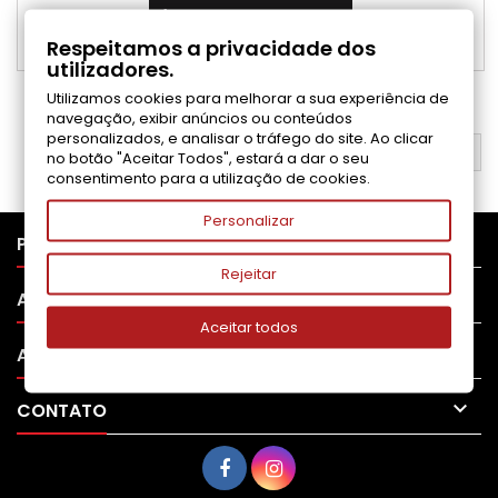
Adicionar ao carrinho

Respeitamos a privacidade dos

Disponível
utilizadores.
Utilizamos cookies para melhorar a sua experiência de
1
2
Próximo

navegação, exibir anúncios ou conteúdos
personalizados, e analisar o tráfego do site. Ao clicar
VOLTAR AO TOPO

no botão "Aceitar Todos", estará a dar o seu
consentimento para a utilização de cookies.
Personalizar

PRODUTOS
Rejeitar

APOIO AO CLIENTE
Aceitar todos

A SUA CONTA

CONTATO