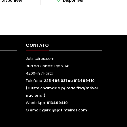


Disponível
Disponível
impressão contínua. O
rendimento real varia
consideravelmente com base
no conteúdo das páginas
impressas e noutros
factores.)
CONTATO
Jatinteiros.com
Rua da Constituição, 149
4200-197 Porto
Telefone:
225 496 031 ou 913499410
(Custo chamada p/ rede fixa/móvel
nacional)
WhatsApp:
913499410
O email:
geral@jatinteiros.com