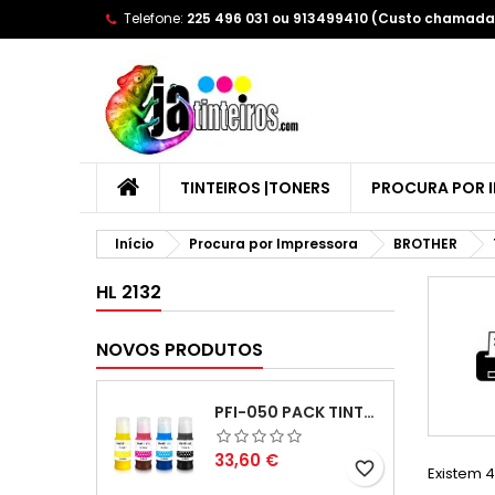
Telefone:
225 496 031 ou 913499410 (Custo chamada 
A
(
C
E
add_circle_outline
((
Yo
Wi
TINTEIROS |TONERS
PROCURA POR 
Início
Procura por Impressora
BROTHER
HL 2132
NOVOS PRODUTOS
PFI-050 PACK TINTAS COMPATIVEIS
Preço
33,60 €
favorite_border
Existem 4