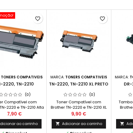
moção!
favorite_border
favorite_border
:
TONERS COMPATIVEIS
MARCA:
TONERS COMPATIVEIS
MARCA:
T
-2220, TN-2210
TN-2220, TN-2210 XL PRETO
DR-
(0)
(0)
er Compatível com
Toner Compatível com
Tambor
 TN-2220 e TN-2210 Alta
Brother TN-2220 e TN-2210 XL
Brothe
acidade Cor: Preto
Capacidade Cor: Preto
Preço
Preço
7,90 €
9,90 €
imento Médio: 2600
Rendimento Médio: 5400
as* *(Média com base
Páginas* *(Média com base
dicionar ao carrinho
Adicionar ao carrinho
Adi


orma ISO/IEC 24711 e
na norma ISO/IEC 24711 e