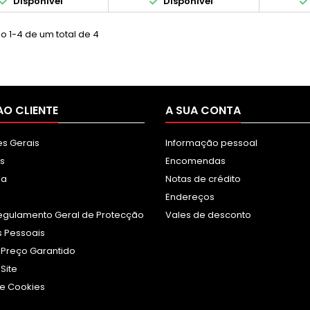


Disponível
Disponível
ressão contínua. O
impressão contínua. O
dimento real varia
rendimento real varia
eravelmente com base
consideravelmente com base
o 1-4 de um total de 4
onteúdo das páginas
no conteúdo das páginas
pressas e noutros
impressas e noutros
factores.)
factores.)
AO CLIENTE
A SUA CONTA
s Gerais
Informação pessoal
s
Encomendas
sa
Notas de crédito
Endereços
egulamento Geral de Protecção
Vales de desconto
 Pessoais
 Preço Garantido
Site
e Cookies