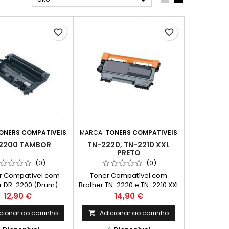

favorite_border
favorite_border
ONERS COMPATIVEIS
MARCA:
TONERS COMPATIVEIS
2200 TAMBOR
TN-2220, TN-2210 XXL
PRETO
(0)
(0)
 Compatível com
Toner Compatível com
r DR-2200 (Drum)
Brother TN-2220 e TN-2210 XXL
Capacidade Cor: Preto
Preço
Preço
12,90 €
14,90 €
Rendimento Médio: 10.000
Páginas* *(Média com base
cionar ao carrinho
Adicionar ao carrinho

na norma ISO/IEC 24711 e