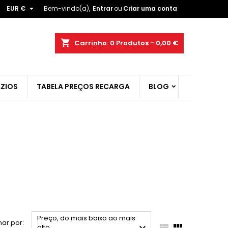

EUR €
Bem-vindo(a),
Entrar
ou
Criar uma conta
×
×
×
×
shopping_cart
Carrinho:
0
Produtos - 0,00 €
ZIOS
TABELA PREÇOS RECARGA
BLOG
)
r
t
Preço, do mais baixo ao mais
ar por:


alto