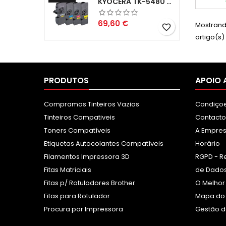
KYOCERA TK-5480 PACK TONERS COMPATÍVEIS
imp
ren
consid
Preço
69,60 €
Mostrand
favorite_border
no c
artigo(s)
im
PRODUTOS
APOIO 
Compramos Tinteiros Vazios
Condiçoe
Tinteiros Compativeis
Contacto
Toners Compatíveis
A Empre
Etiquetas Autocolantes Compatíveis
Horário
Filamentos Impressora 3D
RGPD - R
Fitas Matriciais
de Dados
Fitas p/ Rotuladores Brother
O Melhor
Fitas para Rotulador
Mapa do 
Procura por Impressora
Gestão d