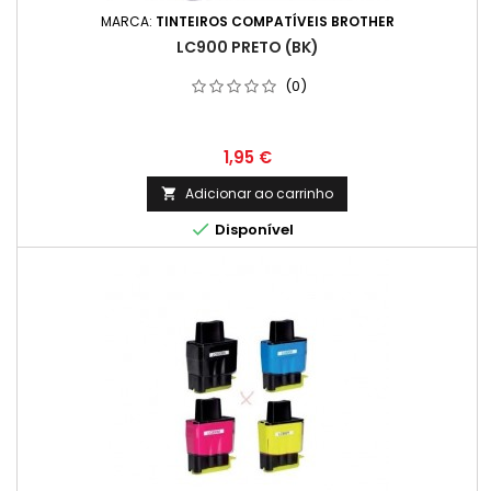
MARCA:
TINTEIROS COMPATÍVEIS BROTHER
LC900 PRETO (BK)
(0)
Preço
1,95 €
Adicionar ao carrinho


Disponível