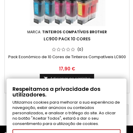
MARCA:
TINTEIROS COMPATÍVEIS BROTHER
LC900 PACK 10 CORES
(0)
Pack Económico de 10 Cores de Tinteiros Compatíveis LC900
Preço
17,90 €
Adicionar ao carrinho

Respeitamos a privacidade dos

Disponível
utilizadores.
Utilizamos cookies para melhorar a sua experiência de
navegação, exibir anúncios ou conteúdos
VOLTAR AO TOPO

personalizados, e analisar o tráfego do site. Ao clicar
no botão "Aceitar Todos", estará a dar o seu
consentimento para a utilização de cookies.