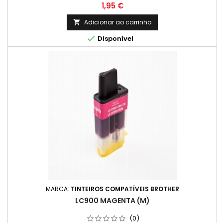
Preço
1,95 €
Adicionar ao carrinho


Disponível
MARCA:
TINTEIROS COMPATÍVEIS BROTHER
LC900 MAGENTA (M)
(0)