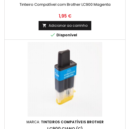
Tinteiro Compatível com Brother LC900 Magenta
Preço
1,95 €
Adicionar ao carrinho


Disponível
MARCA:
TINTEIROS COMPATÍVEIS BROTHER
LC900 CIANO (C)