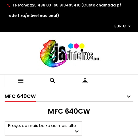
Telefone:
225 496 031 ou 913499410 (Custo chamada p/
×
×
×
×
As minhas listas de desejos
((modalTitle))
((title))
Entrar
rede fixa/móvel nacional)

EUR €
((confirmMessage))
You need to be logged in to save products in your
((label))
wishlist.
add_circle_outline
Create new list
((cancelText))
((modalDeleteText))
((cancelText))
((loginText))
((cancelText))
((createText))



MFC 640CW
MFC 640CW
Preço, do mais baixo ao mais alto
