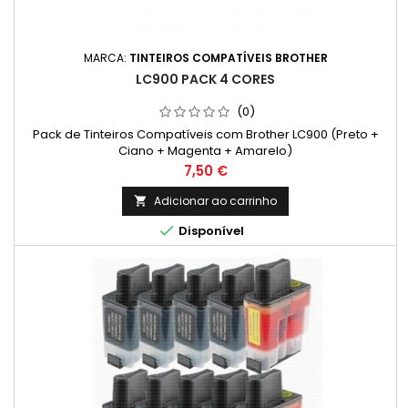
MARCA:
TINTEIROS COMPATÍVEIS BROTHER
LC900 PACK 4 CORES
(0)
Pack de Tinteiros Compatíveis com Brother LC900 (Preto +
Ciano + Magenta + Amarelo)
Preço
7,50 €
Adicionar ao carrinho


Disponível