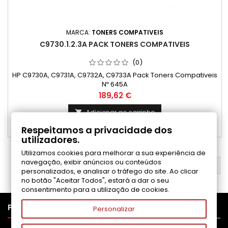
MARCA:
TONERS COMPATIVEIS
C9730.1.2.3A PACK TONERS COMPATIVEIS
(0)
HP C9730A, C9731A, C9732A, C9733A Pack Toners Compativeis
Nº 645A
Preço
189,62 €
Adicionar ao carrinho

Respeitamos a privacidade dos

Disponível
utilizadores.
Utilizamos cookies para melhorar a sua experiência de
navegação, exibir anúncios ou conteúdos
VOLTAR AO TOPO

personalizados, e analisar o tráfego do site. Ao clicar
no botão "Aceitar Todos", estará a dar o seu
consentimento para a utilização de cookies.

PRODUTOS
Personalizar