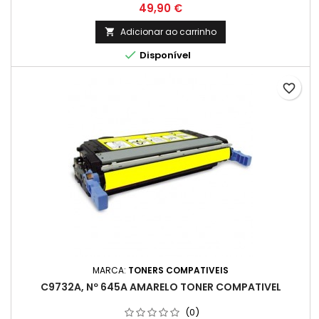
Preço
49,90 €
Adicionar ao carrinho


Disponível
favorite_border
MARCA:
TONERS COMPATIVEIS
C9732A, Nº 645A AMARELO TONER COMPATIVEL
(0)