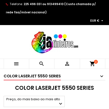
Telefone:
225 496 031 ou 913499410 (Custo chamada p/
×
×
×
×
As minhas listas de desejos
((modalTitle))
Create wishlist
Entrar
rede fixa/móvel nacional)

EUR €
Create new list
add_circle_outline
((confirmMessage))
You need to be logged in to save products in your
Wishlist name
wishlist.
((cancelText))
((modalDeleteText))
Cancelar
Entrar
Cancelar
Create wishlist
0



shopping_cart
COLOR LASERJET 5550 SERIES
COLOR LASERJET 5550 SERIES
Preço, do mais baixo ao mais alto
