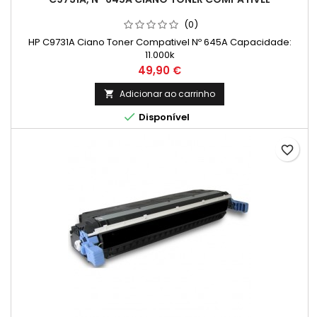
(0)
HP C9731A Ciano Toner Compativel Nº 645A Capacidade:
11.000k
Preço
49,90 €
Adicionar ao carrinho


Disponível
favorite_border