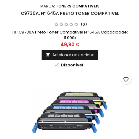
MARCA:
TONERS COMPATIVEIS
C9730A, Nº 645A PRETO TONER COMPATIVEL
(0)
HP C9730A Preto Toner Compativel Nº 645A Capacidade:
11.000k
Preço
49,90 €
Adicionar ao carrinho


Disponível
favorite_border