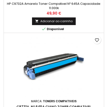
HP C9732A Amarelo Toner Compativel Nº 645A Capacidade:
11.000k
Preço
49,90 €
Adicionar ao carrinho


Disponível
favorite_border
MARCA:
TONERS COMPATIVEIS
C9731A, Nº 645A CIANO TONER COMPATIVEL