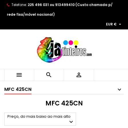
Telefone:
225 496 031 ou 913499410 (Custo chamada p/
×
×
×
×
As minhas listas de desejos
((modalTitle))
((title))
Entrar
rede fixa/móvel nacional)

EUR €
((confirmMessage))
You need to be logged in to save products in your
((label))
wishlist.
add_circle_outline
Create new list
((cancelText))
((modalDeleteText))
((cancelText))
((loginText))
((cancelText))
((createText))



MFC 425CN
MFC 425CN
Preço, do mais baixo ao mais alto
