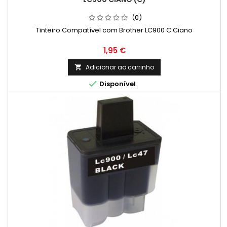
(0)
Tinteiro Compatível com Brother LC900 C Ciano
Preço
1,95 €
Adicionar ao carrinho


Disponível