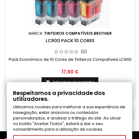
MARCA:
TINTEIROS COMPATÍVEIS BROTHER
LC900 PACK 10 CORES
(0)
Pack Económico de 10 Cores de Tinteiros Compatíveis LC900
Preço
17,90 €
Adicionar ao carrinho

Respeitamos a privacidade dos

Disponível
utilizadores.
Utilizamos cookies para melhorar a sua experiência de
navegação, exibir anúncios ou conteúdos
VOLTAR AO TOPO

personalizados, e analisar o tráfego do site. Ao clicar
no botão "Aceitar Todos", estará a dar o seu
consentimento para a utilização de cookies.