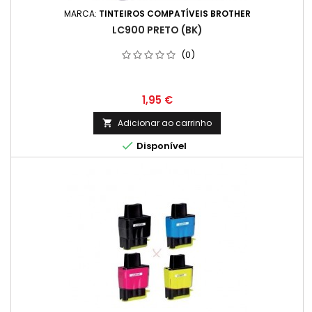
MARCA:
TINTEIROS COMPATÍVEIS BROTHER
LC900 PRETO (BK)
(0)
Preço
1,95 €
Adicionar ao carrinho


Disponível