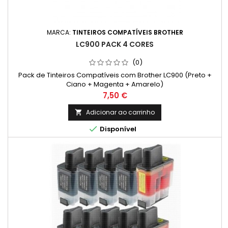
MARCA:
TINTEIROS COMPATÍVEIS BROTHER
LC900 PACK 4 CORES
(0)
Pack de Tinteiros Compatíveis com Brother LC900 (Preto +
Ciano + Magenta + Amarelo)
Preço
7,50 €
Adicionar ao carrinho


Disponível