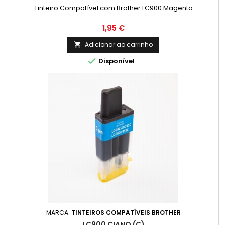
Tinteiro Compatível com Brother LC900 Magenta
Preço
1,95 €
Adicionar ao carrinho


Disponível
MARCA:
TINTEIROS COMPATÍVEIS BROTHER
LC900 CIANO (C)