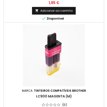
Preço
1,95 €
Adicionar ao carrinho


Disponível
MARCA:
TINTEIROS COMPATÍVEIS BROTHER
LC900 MAGENTA (M)
(0)